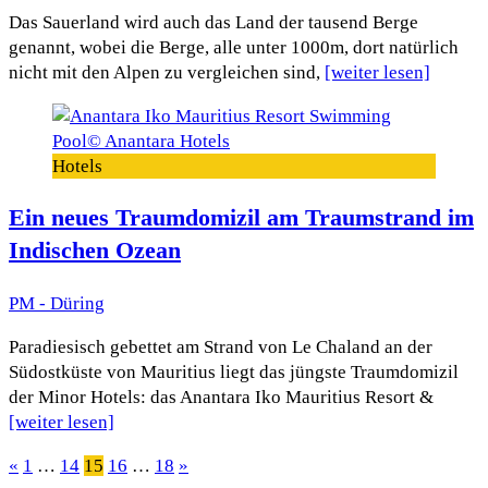
Das Sauerland wird auch das Land der tausend Berge
genannt, wobei die Berge, alle unter 1000m, dort natürlich
nicht mit den Alpen zu vergleichen sind,
[weiter lesen]
Hotels
Ein neues Traumdomizil am Traumstrand im
Indischen Ozean
PM - Düring
Paradiesisch gebettet am Strand von Le Chaland an der
Südostküste von Mauritius liegt das jüngste Traumdomizil
der Minor Hotels: das Anantara Iko Mauritius Resort &
[weiter lesen]
Seitennummerierung
«
1
…
14
15
16
…
18
»