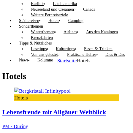
Karibik
Lateinamerika
Neuseeland und Ozeanien
Canada
Weitere Fernreiseziele
Städtereisen
Hotels
Camping
Sonderthemen
Winterthemen
Airlines
Aus den Katalogen
Kreuzfahrten
Tipps & Nützliches
Lesetipps
Kulturtipps
Essen & Trinken
Von uns getestet
Praktische Helfer
Dies & Das
News
Kolumne
Startseite
Hotels
Hotels
Hotels
Lebensfreude mit Allgäuer Weitblick
PM - Düring