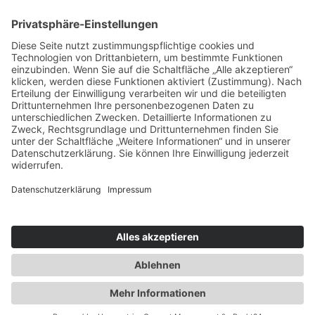
Auszeit und Sinnesimpulse in Konstanz
Der Duft des Südens im Tessin
Was gehört in die Reiseapotheke?
So feiert Bayerisch-Schwaben 2025
Eine Reise durch die baskische Mythologie
Impressum
|
Datenschutz
|
Webseitenübersicht
|
Über das
Magazin
|
Media/PR
|
Kontakt