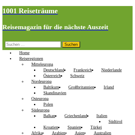
1001 Reiseträume
Reisemagazin für die nächste Auszeit
Suchen
nach:
Home
Reiseregionen
Mitteleuropa
Deutschland
Frankreich
Niederlande
Österreich
Schweiz
Nordeuropa
Baltikum
Großbritannien
Irland
Skandinavien
Osteuropa
Polen
Südeuropa
Balkan
Griechenland
Italien
Südtirol
Kroatien
Spanien
Türkei
Afrika
Arabien
Asien
Australien