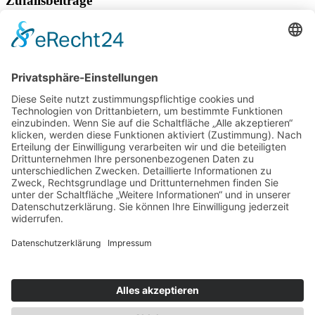
Zufallsbeiträge
Unberührtes Naturparadies Slowakei
Urlaub am Balaton mit dem Vierbeiner
Ruf der Wildnis
Naturparadies Engelberg – den Engeln ganz nah