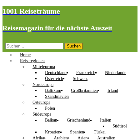
1001 Reiseträume
Reisemagazin für die nächste Auszeit
Suchen
nach:
Home
Reiseregionen
Mitteleuropa
Deutschland
Frankreich
Niederlande
Österreich
Schweiz
Nordeuropa
Baltikum
Großbritannien
Irland
Skandinavien
Osteuropa
Polen
Südeuropa
Balkan
Griechenland
Italien
Südtirol
Kroatien
Spanien
Türkei
Afrika
Arabien
Asien
Australien