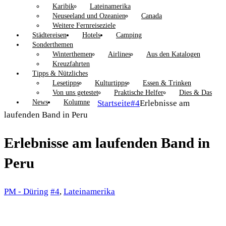
Karibik
Lateinamerika
Neuseeland und Ozeanien
Canada
Weitere Fernreiseziele
Städtereisen
Hotels
Camping
Sonderthemen
Winterthemen
Airlines
Aus den Katalogen
Kreuzfahrten
Tipps & Nützliches
Lesetipps
Kulturtipps
Essen & Trinken
Von uns getestet
Praktische Helfer
Dies & Das
News
Kolumne
Startseite
#4
Erlebnisse am
laufenden Band in Peru
Erlebnisse am laufenden Band in
Peru
PM - Düring
#4
,
Lateinamerika