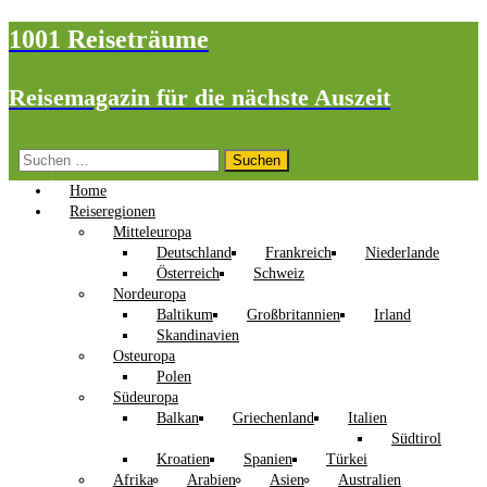
1001 Reiseträume
Reisemagazin für die nächste Auszeit
Suchen
nach:
Home
Reiseregionen
Mitteleuropa
Deutschland
Frankreich
Niederlande
Österreich
Schweiz
Nordeuropa
Baltikum
Großbritannien
Irland
Skandinavien
Osteuropa
Polen
Südeuropa
Balkan
Griechenland
Italien
Südtirol
Kroatien
Spanien
Türkei
Afrika
Arabien
Asien
Australien