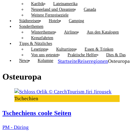
Karibik
Lateinamerika
Neuseeland und Ozeanien
Canada
Weitere Fernreiseziele
Städtereisen
Hotels
Camping
Sonderthemen
Winterthemen
Airlines
Aus den Katalogen
Kreuzfahrten
Tipps & Nützliches
Lesetipps
Kulturtipps
Essen & Trinken
Von uns getestet
Praktische Helfer
Dies & Das
News
Kolumne
Startseite
Reiseregionen
Osteuropa
Osteuropa
Tschechien
Tschechiens coole Seiten
PM - Düring