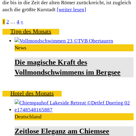
die bis in die Zeit der alten Römer zurückreicht, ist zugleich
auch die größte Kurstadt
[weiter lesen]
Seitennummerierung
1
2
…
4
»
Tipp des Monats
der
Beiträge
News
Die magische Kraft des
Vollmondschwimmens im Bergsee
Hotel des Monats
Deutschland
Zeitlose Eleganz am Chiemsee