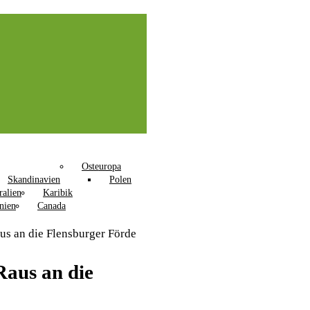
Osteuropa
Skandinavien
Polen
ralien
Karibik
nien
Canada
us an die Flensburger Förde
Raus an die