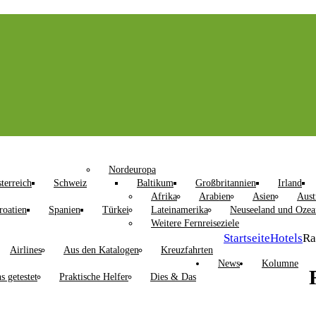
Nordeuropa
terreich
Schweiz
Baltikum
Großbritannien
Irland
Afrika
Arabien
Asien
Aust
roatien
Spanien
Türkei
Lateinamerika
Neuseeland und Ozea
Weitere Fernreiseziele
Startseite
Hotels
Ra
Airlines
Aus den Katalogen
Kreuzfahrten
News
Kolumne
s getestet
Praktische Helfer
Dies & Das