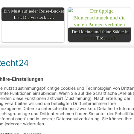
Ein Must auf jeder Reise-Bucket
List: Die versteckte…
Drei kleine und feine Städte in
Tirol
immens im Bergsee