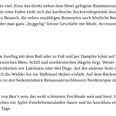
 es viel: Etwa das direkt neben dem Hotel gelegene Rummuseum,
in roter Faden zieht sich das karibische Zuckerrohrgetränk dur
zu Braasch, die neben unzähligen Rumsorten auch köstliche R
n der man ganz „hyggelig“ kleine Geschäfte mit Mode, Accessoi
in Ausflug mit dem Rad oder zu Fuß und per Dampfer lohnt auf 
zwischen Meer, Schilf und norddeutschen Hügeln liegt. Weiter 
chkeiten wie Lakritzeis oder Hot Dogs. Auf der anderen Seite 
ch die Wälder bis zur Halbinsel Holnis einlädt. Auf dem Rück
s zu den bedeutendsten Renaissanceschlössern Nordeuropas zä
 von Ben’s sein, der wohl schönsten Fischbude weit und breit. 
tchen zur Apfel-Zwiebelremouladen-Sauce und im Anschluss e
 Tage.