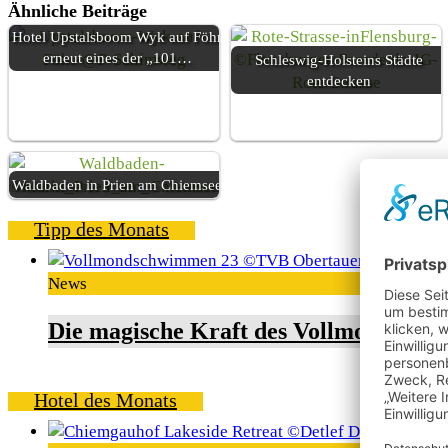
Ähnliche Beiträge
Hotel Upstalsboom Wyk auf Föhr
erneut eines der „101…
Schleswig-Holsteins Städte
entdecken
Waldbaden in Prien am Chiemsee
Tipp des Monats
News
Die magische Kraft des Vollmondschw
Hotel des Monats