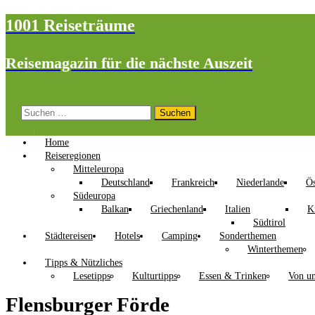
1001 Reiseträume
Reisemagazin für die nächste Auszeit
Suchen
nach:
Home
Reiseregionen
Mitteleuropa
Deutschland
Frankreich
Niederlande
Ös
Südeuropa
Balkan
Griechenland
Italien
K
Südtirol
Städtereisen
Hotels
Camping
Sonderthemen
Winterthemen
Tipps & Nützliches
Lesetipps
Kulturtipps
Essen & Trinken
Von un
Flensburger Förde