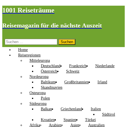
1001 Reiseträume
Reisemagazin für die nächste Auszeit
Suchen
nach:
Home
Reiseregionen
Mitteleuropa
Deutschland
Frankreich
Niederlande
Österreich
Schweiz
Nordeuropa
Baltikum
Großbritannien
Irland
Skandinavien
Osteuropa
Polen
Südeuropa
Balkan
Griechenland
Italien
Südtirol
Kroatien
Spanien
Türkei
Afrika
Arabien
Asien
Australien