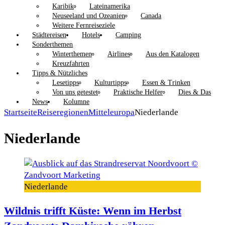
Karibik
Lateinamerika
Neuseeland und Ozeanien
Canada
Weitere Fernreiseziele
Städtereisen
Hotels
Camping
Sonderthemen
Winterthemen
Airlines
Aus den Katalogen
Kreuzfahrten
Tipps & Nützliches
Lesetipps
Kulturtipps
Essen & Trinken
Von uns getestet
Praktische Helfer
Dies & Das
News
Kolumne
Startseite
Reiseregionen
Mitteleuropa
Niederlande
Niederlande
Niederlande
Wildnis trifft Küste: Wenn im Herbst