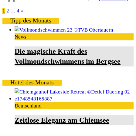
Seitennummerierung
1
2
…
4
»
Tipp des Monats
der
Beiträge
News
Die magische Kraft des
Vollmondschwimmens im Bergsee
Hotel des Monats
Deutschland
Zeitlose Eleganz am Chiemsee