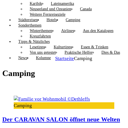
Karibik
Lateinamerika
Neuseeland und Ozeanien
Canada
Weitere Fernreiseziele
Städtereisen
Hotels
Camping
Sonderthemen
Winterthemen
Airlines
Aus den Katalogen
Kreuzfahrten
Tipps & Nützliches
Lesetipps
Kulturtipps
Essen & Trinken
Von uns getestet
Praktische Helfer
Dies & Das
News
Kolumne
Startseite
Camping
Camping
Camping
Der CARAVAN SALON öffnet neue Welten