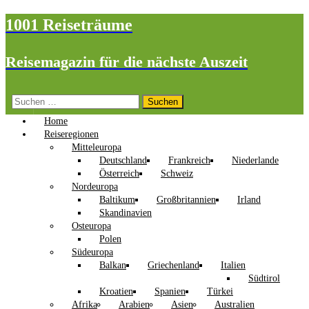
1001 Reiseträume
Reisemagazin für die nächste Auszeit
Suchen
nach:
Home
Reiseregionen
Mitteleuropa
Deutschland
Frankreich
Niederlande
Österreich
Schweiz
Nordeuropa
Baltikum
Großbritannien
Irland
Skandinavien
Osteuropa
Polen
Südeuropa
Balkan
Griechenland
Italien
Südtirol
Kroatien
Spanien
Türkei
Afrika
Arabien
Asien
Australien