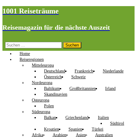
1001 Reiseträume
Reisemagazin für die nächste Auszeit
Suchen
nach:
Home
Reiseregionen
Mitteleuropa
Deutschland
Frankreich
Niederlande
Österreich
Schweiz
Nordeuropa
Baltikum
Großbritannien
Irland
Skandinavien
Osteuropa
Polen
Südeuropa
Balkan
Griechenland
Italien
Südtirol
Kroatien
Spanien
Türkei
Afrika
Arabien
Asien
Australien