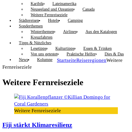
Karibik
Lateinamerika
Neuseeland und Ozeanien
Canada
Weitere Fernreiseziele
Städtereisen
Hotels
Camping
Sonderthemen
Winterthemen
Airlines
Aus den Katalogen
Kreuzfahrten
Tipps & Nützliches
Lesetipps
Kulturtipps
Essen & Trinken
Von uns getestet
Praktische Helfer
Dies & Das
News
Kolumne
Startseite
Reiseregionen
Weitere
Fernreiseziele
Weitere Fernreiseziele
Weitere Fernreiseziele
Fiji stärkt Klimaresilienz