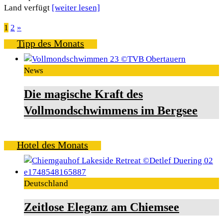
Land verfügt
[weiter lesen]
Seitennummerierung
1
2
»
Tipp des Monats
der
Beiträge
News
Die magische Kraft des
Vollmondschwimmens im Bergsee
Hotel des Monats
Deutschland
Zeitlose Eleganz am Chiemsee