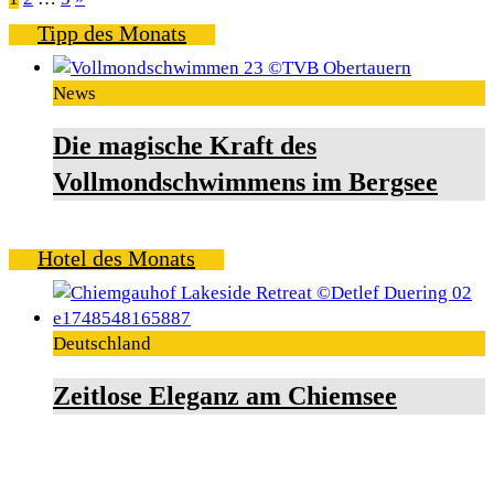
Seitennummerierung
Tipp des Monats
der
Beiträge
News
Die magische Kraft des
Vollmondschwimmens im Bergsee
Hotel des Monats
Deutschland
Zeitlose Eleganz am Chiemsee