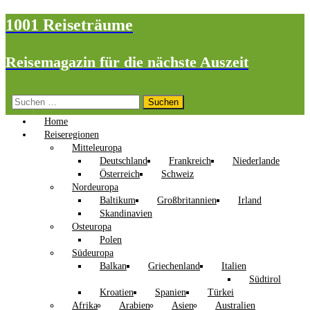
1001 Reiseträume
Reisemagazin für die nächste Auszeit
Suchen
nach:
Home
Reiseregionen
Mitteleuropa
Deutschland
Frankreich
Niederlande
Österreich
Schweiz
Nordeuropa
Baltikum
Großbritannien
Irland
Skandinavien
Osteuropa
Polen
Südeuropa
Balkan
Griechenland
Italien
Südtirol
Kroatien
Spanien
Türkei
Afrika
Arabien
Asien
Australien