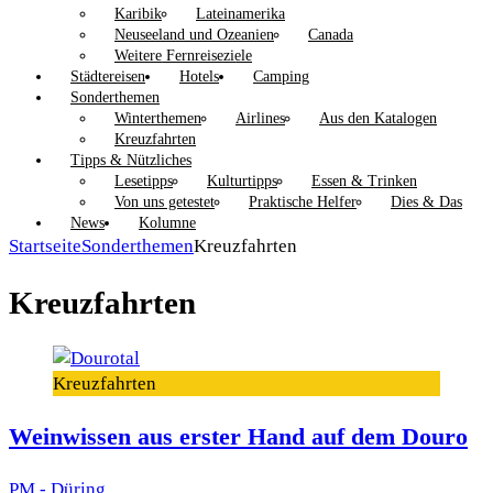
Karibik
Lateinamerika
Neuseeland und Ozeanien
Canada
Weitere Fernreiseziele
Städtereisen
Hotels
Camping
Sonderthemen
Winterthemen
Airlines
Aus den Katalogen
Kreuzfahrten
Tipps & Nützliches
Lesetipps
Kulturtipps
Essen & Trinken
Von uns getestet
Praktische Helfer
Dies & Das
News
Kolumne
Startseite
Sonderthemen
Kreuzfahrten
Kreuzfahrten
Kreuzfahrten
Weinwissen aus erster Hand auf dem Douro
PM - Düring