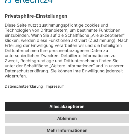
Campingurlaub mit Hund
Nester für Verliebte und Familien
Lieblingsplätze mit Weitsicht
Explore HANSA – Eine Reise durch die Hansestädte in
Lettland, Estland und Schweden
Die verborgene Perle – Mandola Rosa
Impressum
|
Datenschutz
|
Webseitenübersicht
|
Über das