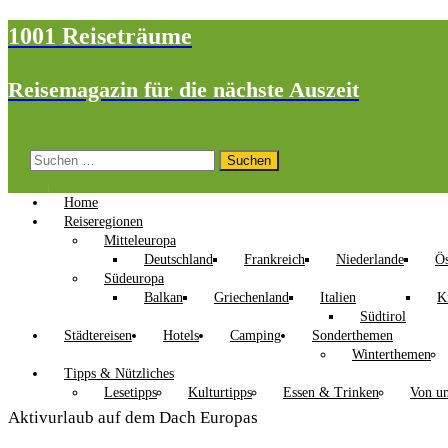
1001 Reiseträume
Reisemagazin für die nächste Auszeit
Suchen
nach:
Home
Reiseregionen
Mitteleuropa
Deutschland
Frankreich
Niederlande
Ös
Südeuropa
Balkan
Griechenland
Italien
K
Südtirol
Städtereisen
Hotels
Camping
Sonderthemen
Winterthemen
Tipps & Nützliches
Lesetipps
Kulturtipps
Essen & Trinken
Von un
Aktivurlaub auf dem Dach Europas