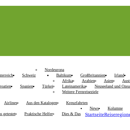
Nordeuropa
terreich
Schweiz
Baltikum
Großbritannien
Irland
Afrika
Arabien
Asien
Aust
roatien
Spanien
Türkei
Lateinamerika
Neuseeland und Ozea
Weitere Fernreiseziele
Airlines
Aus den Katalogen
Kreuzfahrten
News
Kolumne
s getestet
Praktische Helfer
Dies & Das
Startseite
Reiseregion