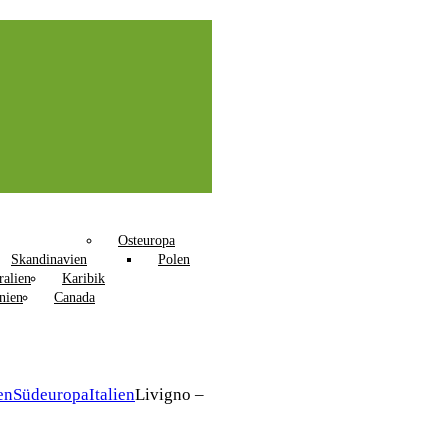
Osteuropa
Skandinavien
Polen
ralien
Karibik
nien
Canada
en
Südeuropa
Italien
Livigno –