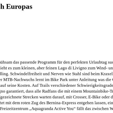
ch Europas
ühsam das passende Programm für den perfekten Urlaubtag such
 zieht es zum kleinen, aber feinen Lago di Livigno zum Wind- un
ing. Schwindelfreiheit und Nerven wie Stahl sind beim Kraxeln
 Der MTB-Nachwuchs lernt im Bike Park unter Anleitung was die
uf seine Kosten. Auf Trails verschiedener Schwierigkeitsgra
no garantiert, dass alle Radfans die mit einem Mountainbike-Tr
gezeichnete Strecken warten darauf, mit Crosser, E-Bike oder 
hrt mit dem roten Zug des Bernina-Express entgehen lassen, eine
Freizeitzentrum „Aquagranda Active You“ fällt das zwischen W