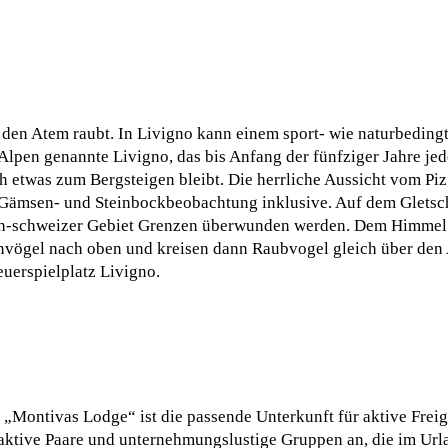
 den Atem raubt. In Livigno kann einem sport- wie naturbedingt
Alpen genannte Livigno, das bis Anfang der fünfziger Jahre je
h etwas zum Bergsteigen bleibt. Die herrliche Aussicht vom Piz
 Gämsen- und Steinbockbeobachtung inklusive. Auf dem Gletsch
isch-schweizer Gebiet Grenzen überwunden werden. Dem Himme
nvögel nach oben und kreisen dann Raubvogel gleich über den 
uerspielplatz Livigno.
 „Montivas Lodge“ ist die passende Unterkunft für aktive Freig
, aktive Paare und unternehmungslustige Gruppen an, die im Url