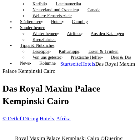
Karibik
Lateinamerika
Neuseeland und Ozeanien
Canada
Weitere Fernreiseziele
Städtereisen
Hotels
Camping
Sonderthemen
Winterthemen
Airlines
Aus den Katalogen
Kreuzfahrten
Tipps & Nützliches
Lesetipps
Kulturtipps
Essen & Trinken
Von uns getestet
Praktische Helfer
Dies & Das
News
Kolumne
Startseite
Hotels
Das Royal Maxim
Palace Kempinski Cairo
Das Royal Maxim Palace
Kempinski Cairo
© Detlef Düring
Hotels
,
Afrika
Royal Maxim Palace Kempinski Cairo ©Duering