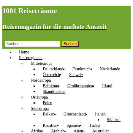
1001 Reiseträume
Reisemagazin für die nächste Auszeit
Suchen
nach:
Home
Reiseregionen
Mitteleuropa
Deutschland
Frankreich
Niederlande
Österreich
Schweiz
Nordeuropa
Baltikum
Großbritannien
Irland
Skandinavien
Osteuropa
Polen
Südeuropa
Balkan
Griechenland
Italien
Südtirol
Kroatien
Spanien
Türkei
Afrika
Arabien
Asien
Australien