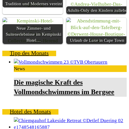
Tradition und Modernes vereint
Adults-Only den Kindern zuliebe
Neue Zimmer- und
Suitenerlebnisse im Kempinski
Hotel…
Urlaub de Luxe in Cape Town
Tipp des Monats
News
Die magische Kraft des
Vollmondschwimmens im Bergsee
Hotel des Monats