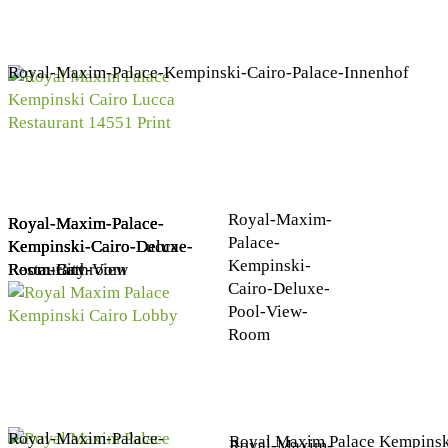
Royal-Maxim-Palace-Kempinski-Cairo-Palace-Innenhof
Royal-Maxim-
Royal-Maxim-Palace-
Royal-Maxim-Palace-
Royal-Maxim-Palace-
Palace-
Kempinski-Cairo-Lucca-
Kempinski-Cairo-Deluxe-
Kempinski-Cairo-Deluxe-
Kempinski-
Restaurant
Room-City-View
Room-Bathroom
Cairo-Deluxe-
Pool-View-
Room
Royal-Maxim-Palace-
Royal Maxim Palace Kempinsk
Royal-Maxim-