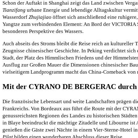
Schon der Auftakt in Shanghai zeigt das Land zwischen Ver
Tianzifang
urbane Energie und lebendige Alltagskultur vermi
Wasserdorf
Zhujiajiao
öffnet sich anschließend eine ruhigere, 
Yangtze zum verbindenden Element: An Bord der VICTORIA S
besonderen Perspektive des Wassers.
Auch abseits des Stroms bleibt die Reise reich an kultureller
Zeugnisse chinesischer Geschichte. In Peking verdichtet sich 
Stadt, der Platz des Himmlischen Friedens und der Himmelstem
Ausflug zur Großen Mauer die Dimensionen chinesischer Bauk
vielseitigem Landprogramm macht das China-Comeback von ni
Mit der CYRANO DE BERGERAC durch d
Die französische Lebensart und weite Landschaften prägen di
Frankreichs. Von Bordeaux aus führt die Route mit der CY
genussreichsten Regionen des Landes zu historischen Städte
in Blaye beeindruckt die mächtige Zitadelle und Libourne ist
genießen die Gäste zwei Nächte in einem Vier-Sterne-Hotel i
Pilat
bilden einen wunderbaren Abschluss dieser Reise.