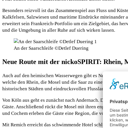
Besonders reizvoll ist das Zusammenspiel aus Fluss und Küst
Kalkfelsen, Salzwiesen und maritime Eindrücke miteinander a
erweitert sein Frankreich-Portfolio um ein Zielgebiet, das he
und die Umgebung in aller Ruhe auf sich wirken lassen.
An der Saarschleife ©Detlef Duering
Neue Route mit der nickoSPIRIT: Rhein, 
Auch auf den heimischen Wasserwegen gibt es Neuigkeiten: Mit
welche den Rhein, die Mosel und die Saar zu einem abwechslu
historischen Städten und eindrucksvollen Flusslandschaften ze
Von Köln aus geht es zunächst nach Andernach. Dort wartet m
Gäste. Anschließend rückt die Mosel mit ihren engen Schleife
und Cochem erleben die Gäste eine Region, die von Weinbau, 
Mit Remich erreicht das schwimmende Hotel schließlich Luxe