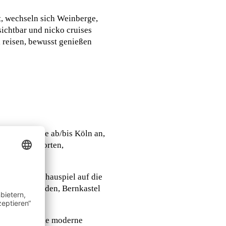
t, wechseln sich Weinberge,
ichtbar und nicko cruises
 reisen, bewusst genießen
ntägige Reise ab/bis Köln an,
reichen Weinorten,
stür liegt.
ches Naturschauspiel auf die
 In Treis-Karden, Bernkastel
 direkt in die moderne