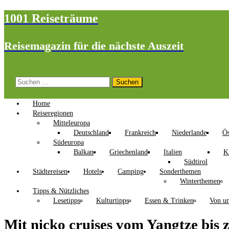
1001 Reiseträume
Reisemagazin für die nächste Auszeit
Suchen
nach:
Home
Reiseregionen
Mitteleuropa
Deutschland
Frankreich
Niederlande
Ös
Südeuropa
Balkan
Griechenland
Italien
K
Südtirol
Städtereisen
Hotels
Camping
Sonderthemen
Winterthemen
Tipps & Nützliches
Lesetipps
Kulturtipps
Essen & Trinken
Von un
Mit nicko cruises vom Yangtze bis 