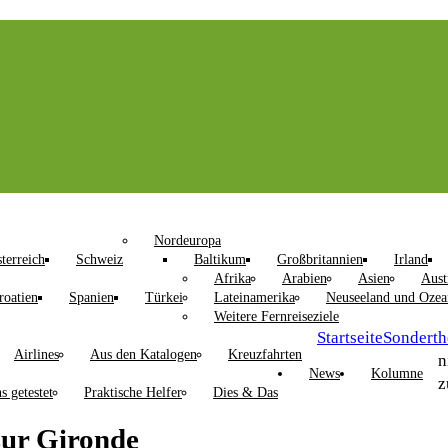
Nordeuropa
terreich
Schweiz
Baltikum
Großbritannien
Irland
Afrika
Arabien
Asien
Aust
roatien
Spanien
Türkei
Lateinamerika
Neuseeland und Ozea
Weitere Fernreiseziele
Startseite
Sondert
Airlines
Aus den Katalogen
Kreuzfahrten
n
News
Kolumne
z
s getestet
Praktische Helfer
Dies & Das
zur Gironde