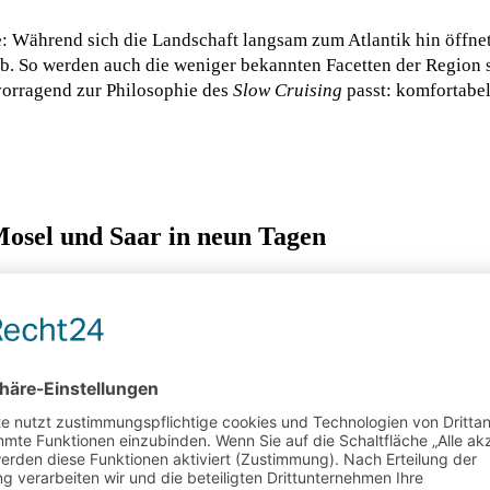
e: Während sich die Landschaft langsam zum Atlantik hin öffne
b. So werden auch die weniger bekannten Facetten der Region s
rvorragend zur Philosophie des
Slow Cruising
passt: komfortabel
Mosel und Saar in neun Tagen
 der nickoSPIRIT bietet der Stuttgarter Reiseexperte eine neu
ngsreichen Kreuzfahrterlebnis verbindet. Zwischen traditions
igt die Route, welches Entdeckungspotenzial direkt vor der Hau
it dem höchsten Kaltwasser-Geysir der Welt ein außergewöhnli
n, steilen Rebhängen und charmanten Orten in den Mittelpunkt.
Fachwerk und jahrhundertealter Geschichte geprägt ist.
mburg, von wo aus Ausflüge zur romantischen Saarschleife oder