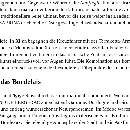
gangenheit und Gegenwart: Während die
Nanjinglu
-Einkaufsstraß
tteln, kann man an der berühmten Uferpromenade koloniale Ar
traditionellere Seite Chinas, bevor die Reise weiter ins Landesi
ABRINA erleben die Gäste gewaltige Flusslandschaften und b
 Tiefe. In Xi’an begegnen die Kreuzfahrer mit der Terrakotta-A
dieses Erlebnis schließlich zu einem eindrucksvollen Finale: de
pel führen mitten hinein in das historische Zentrum des Lande
unst eindrucksvoll vor Augen führt. Die Kombination aus komf
cko cruises zu einem der besonderen Höhepunkte des neuen K
as Bordelais
e achttägige Reise durch das international renommierte Weina
RANO DE BERGERAC zunächst auf Garonne, Dordogne und Giron
n und entlang wunderschöner Naturpanoramen. Im Médoc warten 
 Ausgangspunkt für einen Ausflug ins malerische Saint-Émilion
n Bordeaux. Die lebendige Atmosphäre der Stadt und ein Ausflu