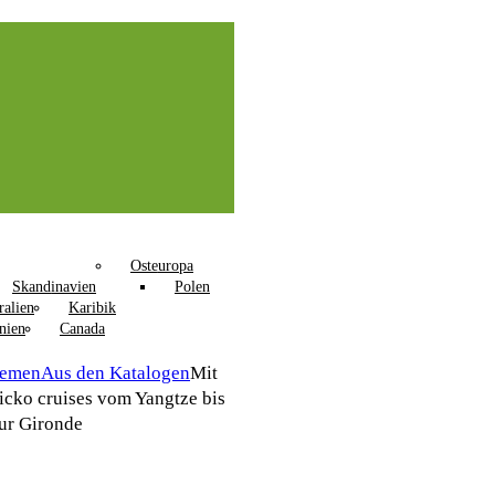
Osteuropa
Skandinavien
Polen
ralien
Karibik
nien
Canada
hemen
Aus den Katalogen
Mit
icko cruises vom Yangtze bis
ur Gironde