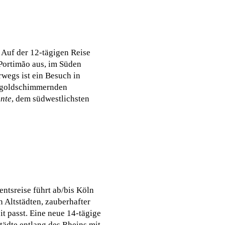
 Auf der 12-tägigen Reise
 Portimão aus, im Süden
rwegs ist ein Besuch in
er goldschimmernden
nte
, dem südwestlichsten
ntsreise führt ab/bis Köln
 Altstädten, zauberhafter
it passt. Eine neue 14-tägige
ädte entlang des Rheins mit