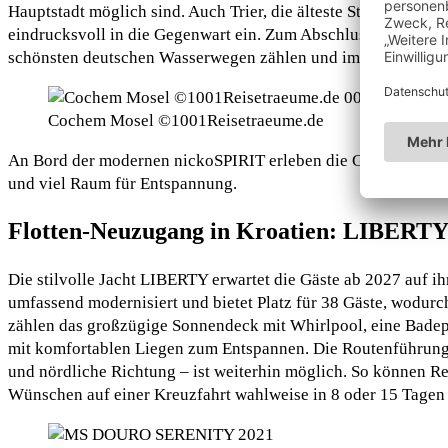
Hauptstadt möglich sind. Auch Trier, die älteste Stadt Deutsch
eindrucksvoll in die Gegenwart ein. Zum Abschluss führt die 
schönsten deutschen Wasserwegen zählen und immer wieder n
Cochem Mosel ©1001Reisetraeume.de
An Bord der modernen nickoSPIRIT erleben die Gäste dabei d
und viel Raum für Entspannung.
Flotten-Neuzugang in Kroatien: LIBERT
Die stilvolle Jacht LIBERTY erwartet die Gäste ab 2027 auf i
umfassend modernisiert und bietet Platz für 38 Gäste, wodurc
zählen das großzügige Sonnendeck mit Whirlpool, eine Badepl
mit komfortablen Liegen zum Entspannen. Die Routenführung b
und nördliche Richtung – ist weiterhin möglich. So können R
Wünschen auf einer Kreuzfahrt wahlweise in 8 oder 15 Tagen