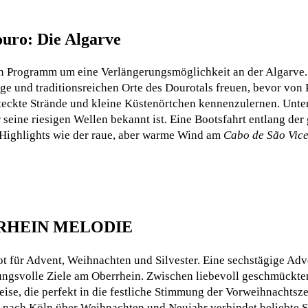
uro: Die Algarve
ein Programm um eine Verlängerungsmöglichkeit an der Algarve.
ge und traditionsreichen Orte des Dourotals freuen, bevor von
rsteckte Strände und kleine Küstenörtchen kennenzulernen. Unte
ür seine riesigen Wellen bekannt ist. Eine Bootsfahrt entlang d
 Highlights wie der raue, aber warme Wind am
Cabo de São Vice
der RHEIN MELODIE
für Advent, Weihnachten und Silvester. Eine sechstägige Adve
ngsvolle Ziele am Oberrhein. Zwischen liebevoll geschmückten
ise, die perfekt in die festliche Stimmung der Vorweihnachtsze
nach Köln über Weihnachten und Neujahr verbindet beliebte St