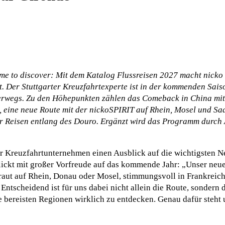
me to discover: Mit dem Katalog Flussreisen 2027 macht nicko c
. Der Stuttgarter Kreuzfahrtexperte ist in der kommenden Saiso
terwegs. Zu den Höhepunkten zählen das Comeback in China m
ine neue Route mit der nickoSPIRIT auf Rhein, Mosel und Saa
r Reisen entlang des Douro. Ergänzt wird das Programm durch 
er Kreuzfahrtunternehmen einen Ausblick auf die wichtigsten N
lickt mit großer Vorfreude auf das kommende Jahr: „Unser neue
traut auf Rhein, Donau oder Mosel, stimmungsvoll in Frankreich
Entscheidend ist für uns dabei nicht allein die Route, sondern d
ie bereisten Regionen wirklich zu entdecken. Genau dafür steht