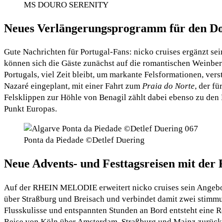
MS DOURO SERENITY
Neues Verlängerungsprogramm für den Do
Gute Nachrichten für Portugal-Fans: nicko cruises ergänzt s
können sich die Gäste zunächst auf die romantischen Weinber
Portugals, viel Zeit bleibt, um markante Felsformationen, ve
Nazaré eingeplant, mit einer Fahrt zum
Praia do Norte
, der f
Felsklippen zur Höhle von Benagil zählt dabei ebenso zu den
Punkt Europas.
Ponta da Piedade ©Detlef Duering
Neue Advents- und Festtagsreisen mit 
Auf der RHEIN MELODIE erweitert nicko cruises sein Angebot 
über Straßburg und Breisach und verbindet damit zwei stimmu
Flusskulisse und entspannten Stunden an Bord entsteht eine Re
Reise von Köln über Amsterdam, Straßburg und Mainz zurück 