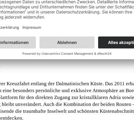
lands, ist Teil des Programms und bringt mit der
Porta Nigra
un
Reise über Koblenz zurück nach Köln – vorbei an Flusslandscha
eue Perspektiven eröffnen.
ie Vorzüge eines innovativen Schiffskonzepts mit persönliche
Y
hrer Kreuzfahrt entlang der Dalmatinischen Küste. Das 2011 er
h eine besonders persönliche und exklusive Atmosphäre an Bord
attform für den direkten Zugang zur kristallklaren Adria sowie
leibt unverändert. Auch die Kombination der beiden Routen – 
eisende die traumhafte Inselwelt und schönsten Küstenabschnitt
 entdecken.