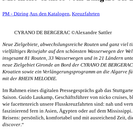
PM - Düring
Aus den Katalogen
,
Kreuzfahrten
CYRANO DE BERGERAC ©Alexandre Sattler
Neue Zielgebiete, abwechslungsreiche Routen und ganz viel ti
vielfältiges Reisejahr auf den schönsten Wasserwegen der Welt
insgesamt 81 Routen, 33 Wasserwegen und in 21 Ländern un
neue Zielgebiet Gironde an Bord der CYRANO DE BERGERAC, e
Kroatien sowie ein Verlängerungsprogramm an die Algarve fü
mit der RHEIN MELODIE.
Im Rahmen eines digitalen Pressegesprächs gab das Stuttgart
Saison. Guido Laukamp, Geschäftsführer von nicko cruises, b
wie facettenreich unsere Flusskreuzfahrten sind: nah und ver
faszinierend fern in Asien, Ägypten oder auf dem Mississippi. 
Reisens: persönlich, komfortabel und mit ausreichend Zeit, d
discover
.“