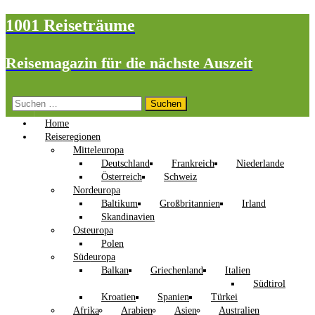
1001 Reiseträume
Reisemagazin für die nächste Auszeit
Suchen
nach:
Home
Reiseregionen
Mitteleuropa
Deutschland
Frankreich
Niederlande
Österreich
Schweiz
Nordeuropa
Baltikum
Großbritannien
Irland
Skandinavien
Osteuropa
Polen
Südeuropa
Balkan
Griechenland
Italien
Südtirol
Kroatien
Spanien
Türkei
Afrika
Arabien
Asien
Australien