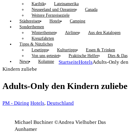
Karibik
Lateinamerika
Neuseeland und Ozeanien
Canada
Weitere Fernreiseziele
Städtereisen
Hotels
Camping
Sonderthemen
Winterthemen
Airlines
Aus den Katalogen
Kreuzfahrten
Tipps & Nützliches
Lesetipps
Kulturtipps
Essen & Trinken
Von uns getestet
Praktische Helfer
Dies & Das
News
Kolumne
Startseite
Hotels
Adults-Only den
Kindern zuliebe
Adults-Only den Kindern zuliebe
PM - Düring
Hotels
,
Deutschland
Michael Buchiner ©Andrea Vielhuber Das
Aunhamer