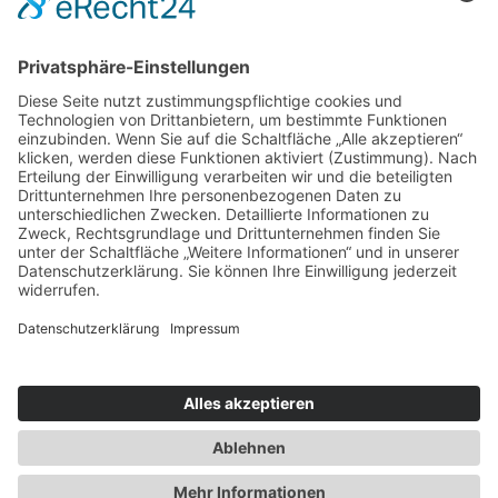
sprechen – geht das wirklich?
Die Kraft der Farben unter Portugals Wintersonne
Villach – Die Stadt mit dem südlichen Lebensgefühl
Osakas Esskultur
Fünf Tipps für den Urlaub am Gardasee von Leonardo
Hotels
Impressum
|
Datenschutz
|
Webseitenübersicht
|
Über das