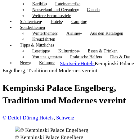
Karibik
Lateinamerika
Neuseeland und Ozeanien
Canada
Weitere Fernreiseziele
Städtereisen
Hotels
Camping
Sonderthemen
Winterthemen
Airlines
Aus den Katalogen
Kreuzfahrten
Tipps & Nützliches
Lesetipps
Kulturtipps
Essen & Trinken
Von uns getestet
Praktische Helfer
Dies & Das
News
Kolumne
Startseite
Hotels
Kempinski Palace
Engelberg, Tradition und Modernes vereint
Kempinski Palace Engelberg,
Tradition und Modernes vereint
© Detlef Düring
Hotels
,
Schweiz
© Kempinski Palace Engelberg