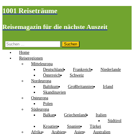
1001 Reiseträume
Reisemagazin für die nächste Auszeit
Suchen
nach:
Home
Reiseregionen
Mitteleuropa
Deutschland
Frankreich
Niederlande
Österreich
Schweiz
Nordeuropa
Baltikum
Großbritannien
Irland
Skandinavien
Osteuropa
Polen
Südeuropa
Balkan
Griechenland
Italien
Südtirol
Kroatien
Spanien
Türkei
Afrika
Arabien
Asien
Australien