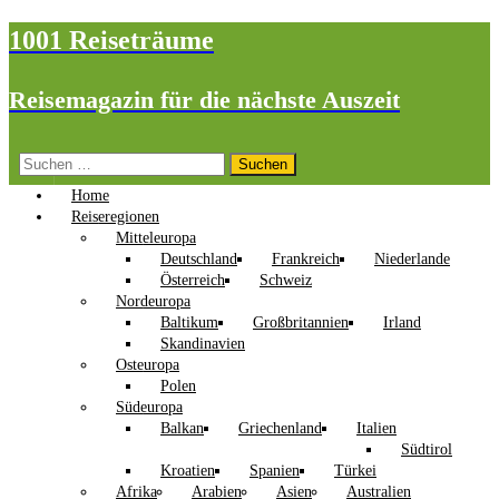
1001 Reiseträume
Reisemagazin für die nächste Auszeit
Suchen
nach:
Home
Reiseregionen
Mitteleuropa
Deutschland
Frankreich
Niederlande
Österreich
Schweiz
Nordeuropa
Baltikum
Großbritannien
Irland
Skandinavien
Osteuropa
Polen
Südeuropa
Balkan
Griechenland
Italien
Südtirol
Kroatien
Spanien
Türkei
Afrika
Arabien
Asien
Australien