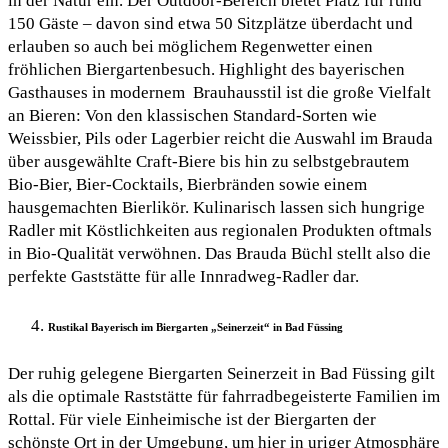
in der Natur ein. Der Outdoor-Bereich bietet Platz für rund
150 Gäste – davon sind etwa 50 Sitzplätze überdacht und
erlauben so auch bei möglichem Regenwetter einen
fröhlichen Biergartenbesuch. Highlight des bayerischen
Gasthauses in modernem Brauhausstil ist die große Vielfalt
an Bieren: Von den klassischen Standard-Sorten wie
Weissbier, Pils oder Lagerbier reicht die Auswahl im Brauda
über ausgewählte Craft-Biere bis hin zu selbstgebrautem
Bio-Bier, Bier-Cocktails, Bierbränden sowie einem
hausgemachten Bierlikör. Kulinarisch lassen sich hungrige
Radler mit Köstlichkeiten aus regionalen Produkten oftmals
in Bio-Qualität verwöhnen. Das Brauda Büchl stellt also die
perfekte Gaststätte für alle Innradweg-Radler dar.
Rustikal Bayerisch im Biergarten „Seinerzeit“ in Bad Füssing
Der ruhig gelegene Biergarten Seinerzeit in Bad Füssing gilt
als die optimale Raststätte für fahrradbegeisterte Familien im
Rottal. Für viele Einheimische ist der Biergarten der
schönste Ort in der Umgebung, um hier in uriger Atmosphäre