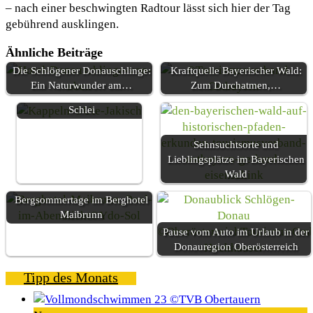
– nach einer beschwingten Radtour lässt sich hier der Tag
gebührend ausklingen.
Ähnliche Beiträge
Die Schlögener Donauschlinge:
Kraftquelle Bayerischer Wald:
Die schönsten Kraftorte
Ein Naturwunder am…
Zum Durchatmen,…
rund um Kappeln an der
Schlei
Sehnsuchtsorte und
Lieblingsplätze im Bayerischen
Wald
Bergsommertage im Berghotel
Maibrunn
Pause vom Auto im Urlaub in der
Donauregion Oberösterreich
Tipp des Monats