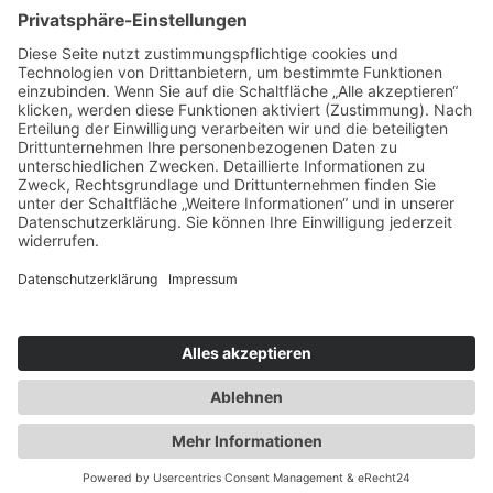
B&B hat Hotel in Mittenwald mit Alpenblick eröffnet
St. Anton am Arlberg zu Fuß erleben
Von Naturgeistern, Wasserspielen und Auszeitdörfern
im Tiroler Lechtal
Das „Übergossene Alm Resort“ -Urlaub für alle
Generationen
Impressum
|
Datenschutz
|
Webseitenübersicht
|
Über das
Magazin
|
Media/PR
|
Kontakt