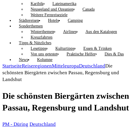
Karibik
Lateinamerika
Neuseeland und Ozeanien
Canada
Weitere Fernreiseziele
Städtereisen
Hotels
Camping
Sonderthemen
Winterthemen
Airlines
Aus den Katalogen
Kreuzfahrten
Tipps & Nützliches
Lesetipps
Kulturtipps
Essen & Trinken
Von uns getestet
Praktische Helfer
Dies & Das
News
Kolumne
Startseite
Reiseregionen
Mitteleuropa
Deutschland
Die
schönsten Biergärten zwischen Passau, Regensburg und
Landshut
Die schönsten Biergärten zwischen
Passau, Regensburg und Landshut
PM - Düring
Deutschland