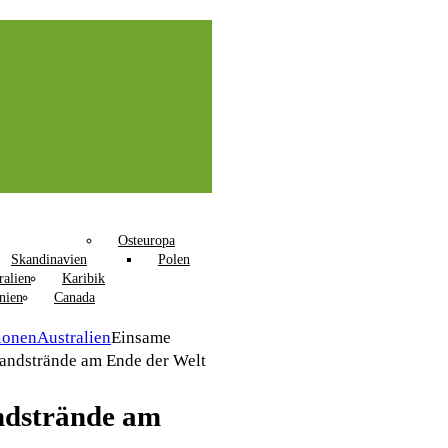
Osteuropa
Skandinavien
Polen
ralien
Karibik
nien
Canada
ionen
Australien
Einsame
andstrände am Ende der Welt
ndstrände am