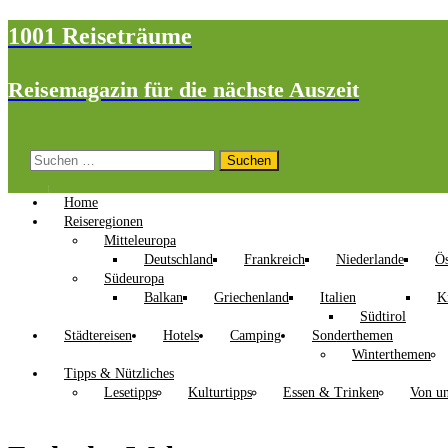
1001 Reiseträume
Reisemagazin für die nächste Auszeit
Suchen
nach:
Home
Reiseregionen
Mitteleuropa
Deutschland
Frankreich
Niederlande
Ös
Südeuropa
Balkan
Griechenland
Italien
K
Südtirol
Städtereisen
Hotels
Camping
Sonderthemen
Winterthemen
Tipps & Nützliches
Lesetipps
Kulturtipps
Essen & Trinken
Von un