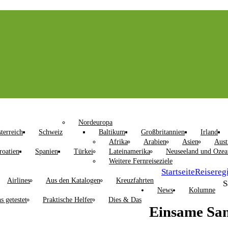
Nordeuropa
terreich
Schweiz
Baltikum
Großbritannien
Irland
Afrika
Arabien
Asien
Aust
roatien
Spanien
Türkei
Lateinamerika
Neuseeland und Ozea
Weitere Fernreiseziele
Startseite
Reisereg
Airlines
Aus den Katalogen
Kreuzfahrten
S
News
Kolumne
s getestet
Praktische Helfer
Dies & Das
Einsame Sa