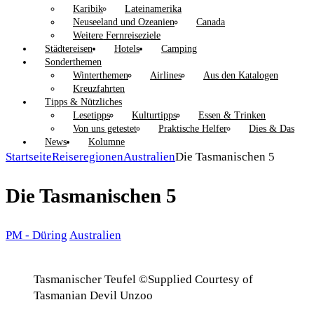
Karibik
Lateinamerika
Neuseeland und Ozeanien
Canada
Weitere Fernreiseziele
Städtereisen
Hotels
Camping
Sonderthemen
Winterthemen
Airlines
Aus den Katalogen
Kreuzfahrten
Tipps & Nützliches
Lesetipps
Kulturtipps
Essen & Trinken
Von uns getestet
Praktische Helfer
Dies & Das
News
Kolumne
Startseite
Reiseregionen
Australien
Die Tasmanischen 5
Die Tasmanischen 5
PM - Düring
Australien
Tasmanischer Teufel ©Supplied Courtesy of
Tasmanian Devil Unzoo