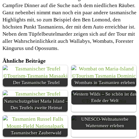
Campfire Dinner auf die Suche nach dem niedlichen Räuber.
Ganz nebenbei nimmt man noch ein paar andere tasmanische
Highlights mit, so zum Beispiel den Ben Lomond, den
höchsten Punkt Tasmaniens, der mit dem Auto erreichbar ist.
Neben dem Tüpfelbeutelmarder zeigen sich auf der Tour mit
aller Wahrscheinlichkeit auch Wallabys, Wombats, Forester
Kängurus und Opossums.
Ähnliche Beiträge
Der Tasmanische Teufel
Wombats in Tasmanien erleben
Western Wilds – So schön ist das
Ende der Welt
Naturschutzgebiet Maria Island –
Des Teufels zweite Heimat
UNESCO-Weltnaturerbe
Wattenmeer erleben
Tasmanischer Zauberwald