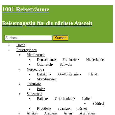
1001 Reiseträume
Reisemagazin für die nächste Auszeit
Suchen
nach:
Home
Reiseregionen
Mitteleuropa
Deutschland
Frankreich
Niederlande
Österreich
Schweiz
Nordeuropa
Baltikum
Großbritannien
Irland
Skandinavien
Osteuropa
Polen
Südeuropa
Balkan
Griechenland
Italien
Südtirol
Kroatien
Spanien
Türkei
Afrika
Arabien
Asien
Australien