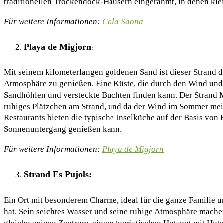
traditionellen Trockendock-Häusern eingerahmt, in denen klei
Für weitere Informationen:
Cala Saona
Playa de Migjorn
:
Mit seinem kilometerlangen goldenen Sand ist dieser Strand d
Atmosphäre zu genießen. Eine Küste, die durch den Wind und
Sandhöhlen und versteckte Buchten finden kann. Der Strand Mi
ruhiges Plätzchen am Strand, und da der Wind im Sommer meist
Restaurants bieten die typische Inselküche auf der Basis von
Sonnenuntergang genießen kann.
Für weitere Informationen:
Playa de Migjorn
Strand Es Pujols:
Ein Ort mit besonderem Charme, ideal für die ganze Familie u
hat. Sein seichtes Wasser und seine ruhige Atmosphäre machen 
gleichnamigen Zentrum, einem touristischen Hotspot mit Hotels