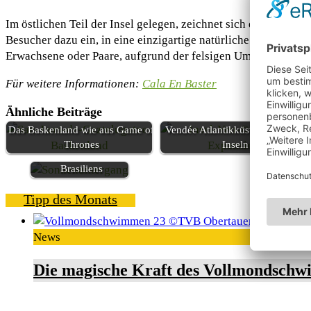
Im östlichen Teil der Insel gelegen, zeichnet sich dieser Str
Besucher dazu ein, in eine einzigartige natürliche und fels
Erwachsene oder Paare, aufgrund der felsigen Umgebung nicht
Für weitere Informationen:
Cala En Baster
Ähnliche Beiträge
Das Baskenland wie aus Game of
Vendée Atlantikküste: Strände &
Thrones
Inseln
Alagoas im Norden
Brasiliens
Tipp des Monats
News
Die magische Kraft des Vollmondschw