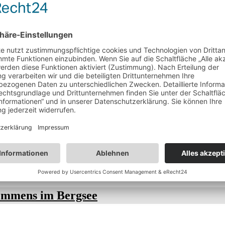
and durch seine natürliche Schönheit und seine entspannte Atmosp
ige Landschaft einzutauchen und die Ruhe der Umgebung zu geni
 für Familien geeignet.
Spektakuläre Höhlen auf den
Balearen entdecken
Die 10 schönsten Strände
Kroatiens
immens im Bergsee