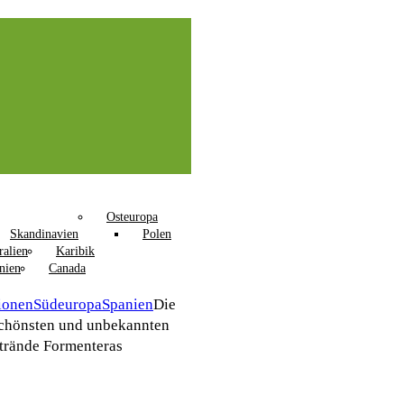
Osteuropa
Skandinavien
Polen
ralien
Karibik
nien
Canada
ionen
Südeuropa
Spanien
Die
chönsten und unbekannten
trände Formenteras