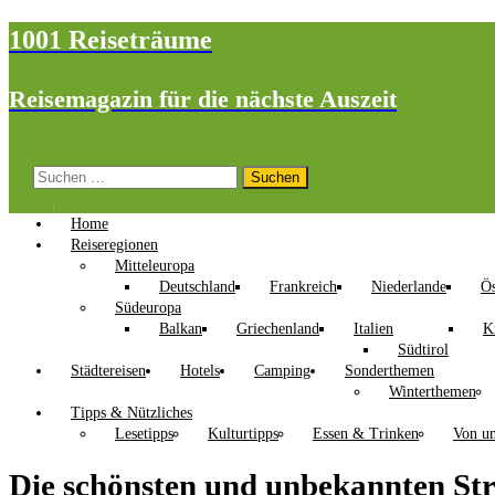
1001 Reiseträume
Reisemagazin für die nächste Auszeit
Suchen
nach:
Home
Reiseregionen
Mitteleuropa
Deutschland
Frankreich
Niederlande
Ös
Südeuropa
Balkan
Griechenland
Italien
K
Südtirol
Städtereisen
Hotels
Camping
Sonderthemen
Winterthemen
Tipps & Nützliches
Lesetipps
Kulturtipps
Essen & Trinken
Von un
Die schönsten und unbekannten St