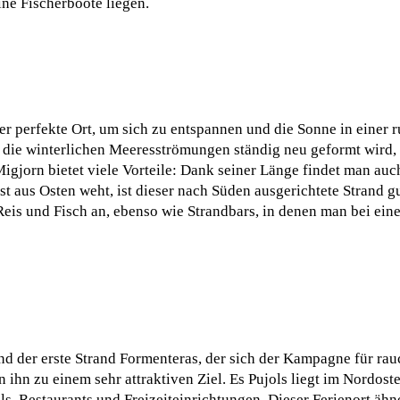
ne Fischerboote liegen.
er perfekte Ort, um sich zu entspannen und die Sonne in einer 
 die winterlichen Meeresströmungen ständig neu geformt wird,
gjorn bietet viele Vorteile: Dank seiner Länge findet man auc
 aus Osten weht, ist dieser nach Süden ausgerichtete Strand gu
 Reis und Fisch an, ebenso wie Strandbars, in denen man bei ei
nd der erste Strand Formenteras, der sich der Kampagne für ra
ihn zu einem sehr attraktiven Ziel. Es Pujols liegt im Nordoste
, Restaurants und Freizeiteinrichtungen. Dieser Ferienort ähne