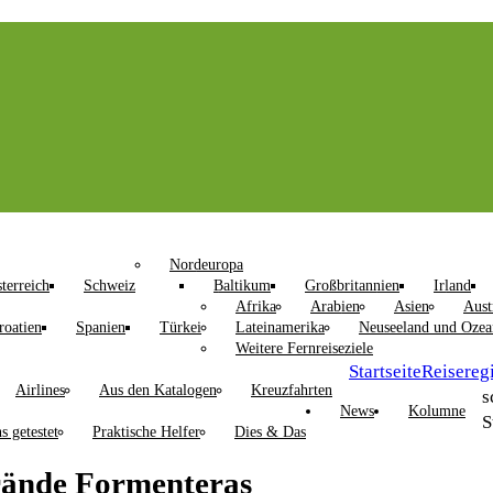
Nordeuropa
terreich
Schweiz
Baltikum
Großbritannien
Irland
Afrika
Arabien
Asien
Aust
roatien
Spanien
Türkei
Lateinamerika
Neuseeland und Ozea
Weitere Fernreiseziele
Startseite
Reisereg
Airlines
Aus den Katalogen
Kreuzfahrten
s
News
Kolumne
S
s getestet
Praktische Helfer
Dies & Das
rände Formenteras