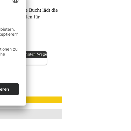
häre aus. Die Bucht lädt die
eßen. Empfohlen für
Naturerlebnisse
in Neuseeland
abseits der
bekannten Wege