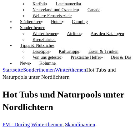
Karibik
Lateinamerika
Neuseeland und Ozeanien
Canada
Weitere Fernreiseziele
Städtereisen
Hotels
Camping
Sonderthemen
Winterthemen
Airlines
Aus den Katalogen
Kreuzfahrten
Tipps & Nützliches
Lesetipps
Kulturtipps
Essen & Trinken
Von uns getestet
Praktische Helfer
Dies & Das
News
Kolumne
Startseite
Sonderthemen
Winterthemen
Hot Tubs und
Naturpools unter Nordlichtern
Hot Tubs und Naturpools unter
Nordlichtern
PM - Düring
Winterthemen
,
Skandinavien