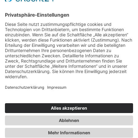
Auf den Spuren von Dan Brown: Prags verborgene
Seite
Die schönsten Ampelmännchen in Deutschland und
Österreich
Ruf der Wildnis
Fünf spannende Roadtrips durch Europa: Dänemark,
Norwegen, Schottland, Irland und Rumänien
Impressum
|
Datenschutz
|
Webseitenübersicht
|
Über das