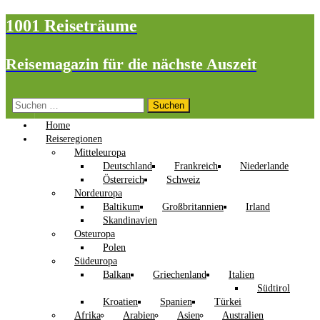
1001 Reiseträume
Reisemagazin für die nächste Auszeit
Suchen
nach:
Home
Reiseregionen
Mitteleuropa
Deutschland
Frankreich
Niederlande
Österreich
Schweiz
Nordeuropa
Baltikum
Großbritannien
Irland
Skandinavien
Osteuropa
Polen
Südeuropa
Balkan
Griechenland
Italien
Südtirol
Kroatien
Spanien
Türkei
Afrika
Arabien
Asien
Australien