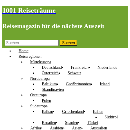
1001 Reiseträume
Reisemagazin für die nächste Auszeit
Suchen
nach:
Home
Reiseregionen
Mitteleuropa
Deutschland
Frankreich
Niederlande
Österreich
Schweiz
Nordeuropa
Baltikum
Großbritannien
Irland
Skandinavien
Osteuropa
Polen
Südeuropa
Balkan
Griechenland
Italien
Südtirol
Kroatien
Spanien
Türkei
Afrika
Arabien
Asien
Australien