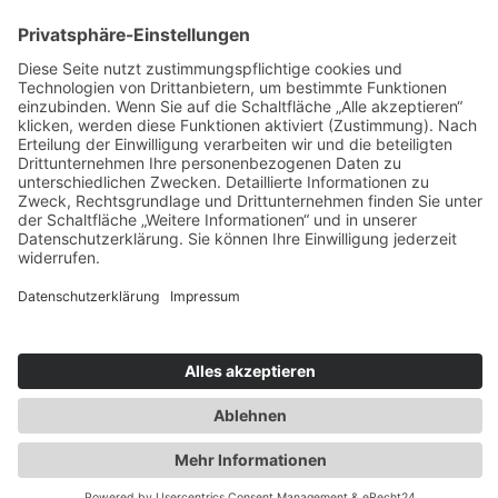
Unentdeckte nachhaltige Paradiese: Kanchanaburi in
Thailand
Tradition trifft Urlaub im Gitschberg Jochtal
Goldene Tage in Göteborg
Die neuen Skysuiten im Seehof Nature Retreat
Impressum
|
Datenschutz
|
Webseitenübersicht
|
Über das
Magazin
|
Media/PR
|
Kontakt