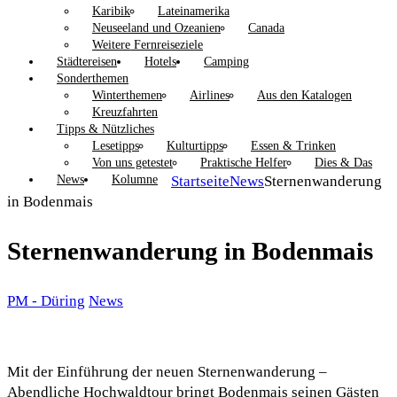
Karibik
Lateinamerika
Neuseeland und Ozeanien
Canada
Weitere Fernreiseziele
Städtereisen
Hotels
Camping
Sonderthemen
Winterthemen
Airlines
Aus den Katalogen
Kreuzfahrten
Tipps & Nützliches
Lesetipps
Kulturtipps
Essen & Trinken
Von uns getestet
Praktische Helfer
Dies & Das
News
Kolumne
Startseite
News
Sternenwanderung
in Bodenmais
Sternenwanderung in Bodenmais
PM - Düring
News
Mit der Einführung der neuen Sternenwanderung –
Abendliche Hochwaldtour bringt Bodenmais seinen Gästen