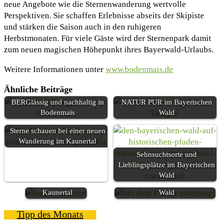
neue Angebote wie die Sternenwanderung wertvolle
Perspektiven. Sie schaffen Erlebnisse abseits der Skipiste
und stärken die Saison auch in den ruhigeren
Herbstmonaten. Für viele Gäste wird der Sternenpark damit
zum neuen magischen Höhepunkt ihres Bayerwald-Urlaubs.
Weitere Informationen unter
www.bodenmais.de
Ähnliche Beiträge
BERGlässig und nachhaltig in
NATUR PUR im Bayerischen
Bodenmais
Wald
Sterne schauen bei einer neuen
Wanderung im Kaunertal
Sehnsuchtsorte und
Lieblingsplätze im Bayerischen
Sternenklare
Wald
Nächte im
Indian Summer im Bayerischen
Kaunertal
Wald
Tipp des Monats