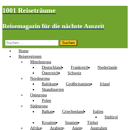
1001 Reiseträume
Reisemagazin für die nächste Auszeit
Suchen
nach:
Home
Reiseregionen
Mitteleuropa
Deutschland
Frankreich
Niederlande
Österreich
Schweiz
Nordeuropa
Baltikum
Großbritannien
Irland
Skandinavien
Osteuropa
Polen
Südeuropa
Balkan
Griechenland
Italien
Südtirol
Kroatien
Spanien
Türkei
Afrika
Arabien
Asien
Australien