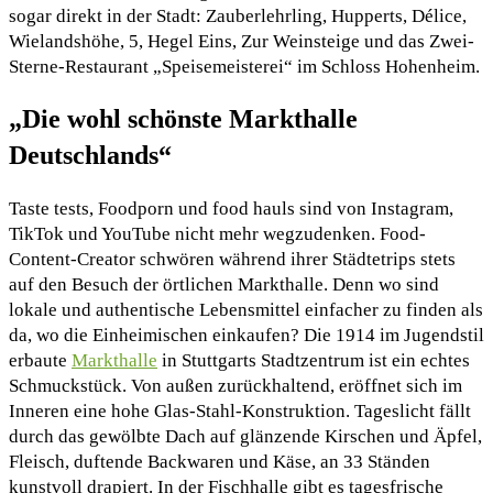
sogar direkt in der Stadt: Zauberlehrling, Hupperts, Délice,
Wielandshöhe, 5, Hegel Eins, Zur Weinsteige und das Zwei-
Sterne-Restaurant „Speisemeisterei“ im Schloss Hohenheim.
„Die wohl schönste Markthalle
Deutschlands“
Taste tests, Foodporn und food hauls sind von Instagram,
TikTok und YouTube nicht mehr wegzudenken. Food-
Content-Creator schwören während ihrer Städtetrips stets
auf den Besuch der örtlichen Markthalle. Denn wo sind
lokale und authentische Lebensmittel einfacher zu finden als
da, wo die Einheimischen einkaufen? Die 1914 im Jugendstil
erbaute
Markthalle
in Stuttgarts Stadtzentrum ist ein echtes
Schmuckstück. Von außen zurückhaltend, eröffnet sich im
Inneren eine hohe Glas-Stahl-Konstruktion. Tageslicht fällt
durch das gewölbte Dach auf glänzende Kirschen und Äpfel,
Fleisch, duftende Backwaren und Käse, an 33 Ständen
kunstvoll drapiert. In der Fischhalle gibt es tagesfrische