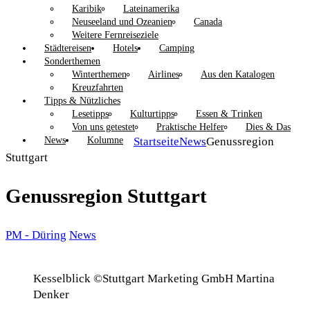
Karibik
Lateinamerika
Neuseeland und Ozeanien
Canada
Weitere Fernreiseziele
Städtereisen
Hotels
Camping
Sonderthemen
Winterthemen
Airlines
Aus den Katalogen
Kreuzfahrten
Tipps & Nützliches
Lesetipps
Kulturtipps
Essen & Trinken
Von uns getestet
Praktische Helfer
Dies & Das
News
Kolumne
Startseite
News
Genussregion
Stuttgart
Genussregion Stuttgart
PM - Düring
News
Kesselblick ©Stuttgart Marketing GmbH Martina
Denker