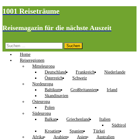
1001 Reiseträume
Reisemagazin für die nächste Auszeit
Suchen
nach:
Home
Reiseregionen
Mitteleuropa
Deutschland
Frankreich
Niederlande
Österreich
Schweiz
Nordeuropa
Baltikum
Großbritannien
Irland
Skandinavien
Osteuropa
Polen
Südeuropa
Balkan
Griechenland
Italien
Südtirol
Kroatien
Spanien
Türkei
Afrika
Arabien
Asien
Australien