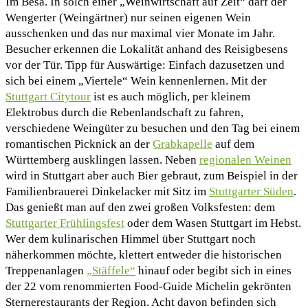
Im Besâ. In solch einer „Weinwirtschaft auf Zeit“ darf der
Wengerter (Weingärtner) nur seinen eigenen Wein
ausschenken und das nur maximal vier Monate im Jahr.
Besucher erkennen die Lokalität anhand des Reisigbesens
vor der Tür. Tipp für Auswärtige: Einfach dazusetzen und
sich bei einem „Viertele“ Wein kennenlernen. Mit der
Stuttgart Citytour
ist es auch möglich, per kleinem
Elektrobus durch die Rebenlandschaft zu fahren,
verschiedene Weingüter zu besuchen und den Tag bei einem
romantischen Picknick an der
Grabkapelle
auf dem
Württemberg ausklingen lassen. Neben
regionalen Weinen
wird in Stuttgart aber auch Bier gebraut, zum Beispiel in der
Familienbrauerei Dinkelacker mit Sitz im
Stuttgarter Süden
.
Das genießt man auf den zwei großen Volksfesten: dem
Stuttgarter Frühlingsfest
oder dem Wasen Stuttgart im Hebst.
Wer dem kulinarischen Himmel über Stuttgart noch
näherkommen möchte, klettert entweder die historischen
Treppenanlagen
„Stäffele“
hinauf oder begibt sich in eines
der 22 vom renommierten Food-Guide Michelin gekrönten
Sternerestaurants der Region. Acht davon befinden sich