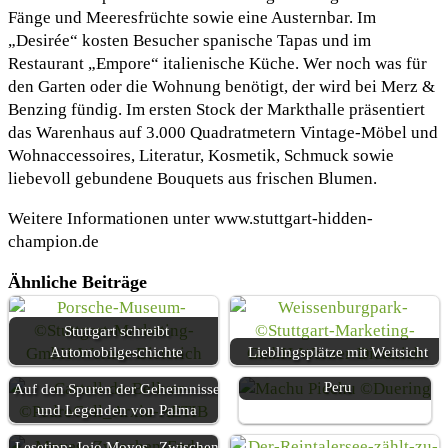
Fänge und Meeresfrüchte sowie eine Austernbar. Im
„Desirée“ kosten Besucher spanische Tapas und im
Restaurant „Empore“ italienische Küche. Wer noch was für
den Garten oder die Wohnung benötigt, der wird bei Merz &
Benzing fündig. Im ersten Stock der Markthalle präsentiert
das Warenhaus auf 3.000 Quadratmetern Vintage-Möbel und
Wohnaccessoires, Literatur, Kosmetik, Schmuck sowie
liebevoll gebundene Bouquets aus frischen Blumen.
Weitere Informationen unter www.stuttgart-hidden-
champion.de
Ähnliche Beiträge
Stuttgart schreibt
Automobilgeschichte
Lieblingsplätze mit Weitsicht
Superlative zum Staunen aus
Peru
Auf den Spuren der Geheimnisse
und Legenden von Palma
Lesetipp: Jojo Moyes „Zwischen