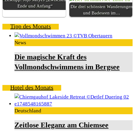
Ende und Anfang“
Die drei schönsten Wanderungen
und Badeseen im…
Tipp des Monats
News
Die magische Kraft des
Vollmondschwimmens im Bergsee
Hotel des Monats
Deutschland
Zeitlose Eleganz am Chiemsee