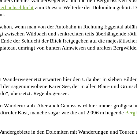
sonders dichtes Wanderwegenetz und mit den Bergmassiven Ros
terbachschlucht
zum Unesco-Welterbe der Dolomiten gehört. Di
nt.
schon, wenn man von der Autobahn in Richtung Eggental abfäh
ängt zwischen Wildbach und senkrechten teils überhängende röt
Ende der Schlucht der Blick freigegeben auf die majestätisch
plateau, umringt von bunten Almwiesen und uralten Bergwälde
en Wanderwegenetzt erwarten hier den Urlauber in sieben Bild
nd der sagenumwobene Karer See, der in allen Blau- und Grünsc
ndo“, übersetzt: Regenbogensee.
ten Wanderurlaub. Aber auch Genuss wird hier immer großgesch
üdtiroler Kost, manche sogar wie die auf 2.096 m liegende
Bergh
 Wandergebiete in den Dolomiten mit Wanderungen und Touren a