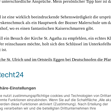
r unterschiedliche Ansprüche. Mein persönlicher Tipp hier ist 
 ist eine wirklich beeindruckende Sehenswürdigkeit die ursprü
reskenschmuck als ein Hauptwerk der Bozner Malerschule um das
zhof, wo es einen fantastischen Kaiserschmarren gibt.
all ein Besuch der Kirche St. Agatha zu empfehlen, ein echtes 
 reinschauen möchte, holt sich den Schlüssel im Unterkofelhof
ist.
che St. Ulrich und im Ortsteils Eggen bei Deutschnofen die Pfa
der Region in Petersberg mit dem
Kloster und der Wallfahrtskir
ein
entfernt liegt dem Weißhorn zu Füßen Südtirols einzige Alm
d typisch für Obereggen. Nicht umsonst sind die Einheimische
o italienische Lebensart und alpines Flair aufeinandertreffen.