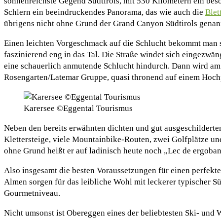
sonnenreichste Gegend Südtirols, mit 530 Kilometern ein be
Schlern ein beeindruckendes Panorama, das wie auch die
Blet
übrigens nicht ohne Grund der Grand Canyon Südtirols genan
Einen leichten Vorgeschmack auf die Schlucht bekommt man 
faszinierend eng in das Tal. Die Straße windet sich eingezw
eine schauerlich anmutende Schlucht hindurch. Dann wird am 
Rosengarten/Latemar Gruppe, quasi thronend auf einem Hoch
Karersee ©Eggental Tourismus
Neben den bereits erwähnten dichten und gut ausgeschildert
Klettersteige, viele Mountainbike-Routen, zwei Golfplätze u
ohne Grund heißt er auf ladinisch heute noch „Lec de ergoba
Also insgesamt die besten Voraussetzungen für einen perfek
Almen sorgen für das leibliche Wohl mit leckerer typischer S
Gourmetniveau.
Nicht umsonst ist Obereggen eines der beliebtesten Ski- und