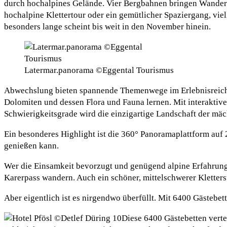
durch hochalpines Gelände. Vier Bergbahnen bringen Wandere
hochalpine Klettertour oder ein gemütlicher Spaziergang, viel
besonders lange scheint bis weit in den November hinein.
Latermar.panorama ©Eggental Tourismus
Abwechslung bieten spannende Themenwege im Erlebnisreic
Dolomiten und dessen Flora und Fauna lernen. Mit interaktiv
Schwierigkeitsgrade wird die einzigartige Landschaft der mäc
Ein besonderes Highlight ist die 360° Panoramaplattform au
genießen kann.
Wer die Einsamkeit bevorzugt und genügend alpine Erfahrung
Karerpass wandern. Auch ein schöner, mittelschwerer Kletterst
Aber eigentlich ist es nirgendwo überfüllt. Mit 6400 Gästebe
Diese 6400 Gästebetten verte