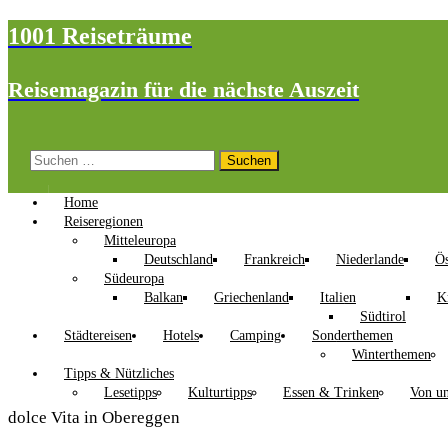
1001 Reiseträume
Reisemagazin für die nächste Auszeit
Suchen
nach:
Home
Reiseregionen
Mitteleuropa
Deutschland
Frankreich
Niederlande
Ös
Südeuropa
Balkan
Griechenland
Italien
K
Südtirol
Städtereisen
Hotels
Camping
Sonderthemen
Winterthemen
Tipps & Nützliches
Lesetipps
Kulturtipps
Essen & Trinken
Von un
dolce Vita in Obereggen