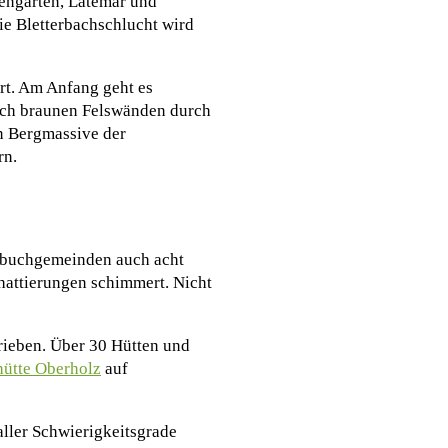
engarten, Latemar und
e Bletterbachschlucht wird
rt. Am Anfang geht es
lich braunen Felswänden durch
en Bergmassive der
rn.
erbuchgemeinden auch acht
hattierungen schimmert. Nicht
rieben. Über 30 Hütten und
ütte Oberholz
auf
ller Schwierigkeitsgrade