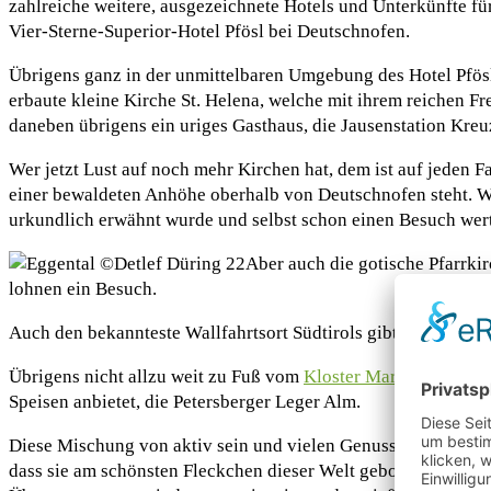
zahlreiche weitere, ausgezeichnete Hotels und Unterkünfte fü
Vier-Sterne-Superior-Hotel Pfösl bei Deutschnofen.
Übrigens ganz in der unmittelbaren Umgebung des Hotel Pfösl
erbaute kleine Kirche St. Helena, welche mit ihrem reichen F
daneben übrigens ein uriges Gasthaus, die Jausenstation Kreu
Wer jetzt Lust auf noch mehr Kirchen hat, dem ist auf jeden F
einer bewaldeten Anhöhe oberhalb von Deutschnofen steht. Wer
urkundlich erwähnt wurde und selbst schon einen Besuch wert 
Aber auch die gotische Pfarrkir
lohnen ein Besuch.
Auch den bekannteste Wallfahrtsort Südtirols gibt es hier in 
Übrigens nicht allzu weit zu Fuß vom
Kloster Maria Weißenst
Speisen anbietet, die Petersberger Leger Alm.
Diese Mischung von aktiv sein und vielen Genussmomente sin
dass sie am schönsten Fleckchen dieser Welt geboren wurden, w