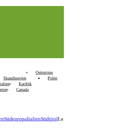
Osteuropa
Skandinavien
Polen
ralien
Karibik
nien
Canada
en
Südeuropa
Italien
Südtirol
La