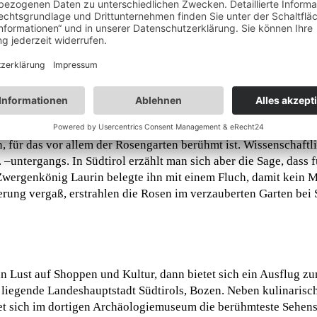
icht des Unesco-Welterbes der Dolomiten mit Rosengarten, La
 für das vor allem der Rosengarten berühmt ist. Wissenschaftlic
–untergangs. In Südtirol erzählt man sich aber die Sage, dass 
 Zwergenkönig Laurin belegte ihn mit einem Fluch, damit kein M
merung vergaß, erstrahlen die Rosen im verzauberten Garten be
n Lust auf Shoppen und Kultur, dann bietet sich ein Ausflug z
t liegende Landeshauptstadt Südtirols, Bozen. Neben kulinaris
et sich im dortigen Archäologiemuseum die berühmteste Sehens