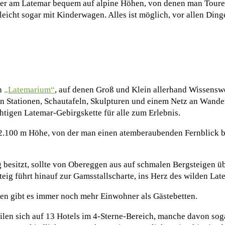
r am Latemar bequem auf alpine Höhen, von denen man Touren 
leicht sogar mit Kinderwagen. Alles ist möglich, vor allen Ding
h
„Latemarium“
, auf denen Groß und Klein allerhand Wissenswe
en Stationen, Schautafeln, Skulpturen und einem Netz an Wande
htigen Latemar-Gebirgskette für alle zum Erlebnis.
f 2.100 m Höhe, von der man einen atemberaubenden Fernblick
 besitzt, sollte von Obereggen aus auf schmalen Bergsteigen 
eig führt hinauf zur Gamsstallscharte, ins Herz des wilden Late
tten gibt es immer noch mehr Einwohner als Gästebetten.
ilen sich auf 13 Hotels im 4-Sterne-Bereich, manche davon sog