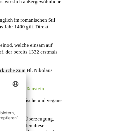
das wirklich außergewöhnliche
nglich im romanischen Stil
 Jahr 1400 gilt. Direkt
Kleinod, welche einsam auf
, der bereits 1332 erstmals
rrkirche Zum Hl. Nikolaus
che Maria Weißenstein.
, die vegetarische und vegane
n der festen Überzeugung,
 Urlauber teilen diese