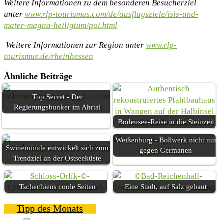
Weitere Informationen zu dem besonderen Besucherziel
unter
www.rlp-tourismus.com/de/ausflugsziele/isis-und-
mater-magna-heiligtum/poi.html
Weitere Informationen zur Region unter
www.rlp-
tourismus.de/rheinhessen
Ähnliche Beiträge
Top Secret - Der
Regierungsbunker im Ahrtal
Bodensee-Reise in die Steinzeit
Weißenburg - Bollwerk nicht nur
Swinemünde entwickelt sich zum
gegen Germanen
Trendziel an der Ostseeküste
Tschechiens coole Seiten
Eine Stadt, auf Salz gebaut
Tipp des Monats