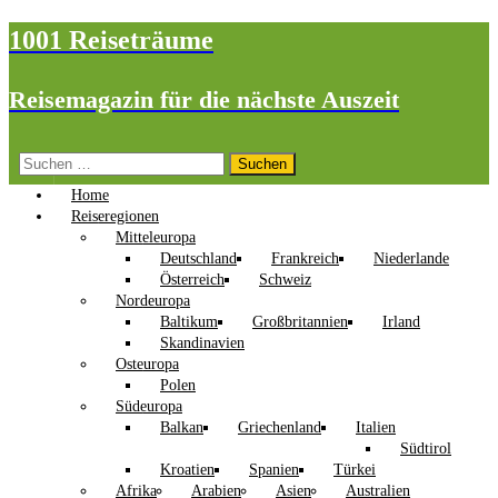
1001 Reiseträume
Reisemagazin für die nächste Auszeit
Suchen
nach:
Home
Reiseregionen
Mitteleuropa
Deutschland
Frankreich
Niederlande
Österreich
Schweiz
Nordeuropa
Baltikum
Großbritannien
Irland
Skandinavien
Osteuropa
Polen
Südeuropa
Balkan
Griechenland
Italien
Südtirol
Kroatien
Spanien
Türkei
Afrika
Arabien
Asien
Australien