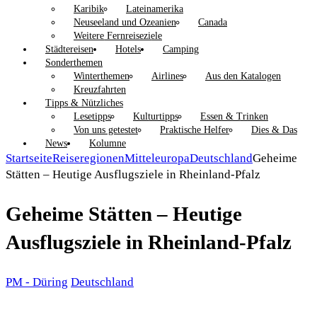
Karibik
Lateinamerika
Neuseeland und Ozeanien
Canada
Weitere Fernreiseziele
Städtereisen
Hotels
Camping
Sonderthemen
Winterthemen
Airlines
Aus den Katalogen
Kreuzfahrten
Tipps & Nützliches
Lesetipps
Kulturtipps
Essen & Trinken
Von uns getestet
Praktische Helfer
Dies & Das
News
Kolumne
Startseite
Reiseregionen
Mitteleuropa
Deutschland
Geheime
Stätten – Heutige Ausflugsziele in Rheinland-Pfalz
Geheime Stätten – Heutige
Ausflugsziele in Rheinland-Pfalz
PM - Düring
Deutschland