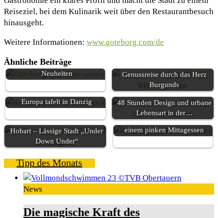
Gastronomie ein klares Profil und macht die Stadt zu einem
Reiseziel, bei dem Kulinarik weit über den Restaurantbesuch
hinausgeht.
Weitere Informationen:
www.goteborg.com/de
Ähnliche Beiträge
Göteborg blickt auf 14
Neuheiten
Genussreise durch das Herz
Burgunds
Europa tafelt in Danzig
48 Stunden Design und urbane
Lebensart in der…
Vilnius startet den Sommer mit
einem pinken Mittagessen
Hobart – Lässige Stadt „Under
Down Under“
Tipp des Monats
News
Die magische Kraft des