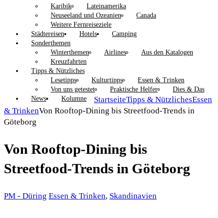
Karibik
Lateinamerika
Neuseeland und Ozeanien
Canada
Weitere Fernreiseziele
Städtereisen
Hotels
Camping
Sonderthemen
Winterthemen
Airlines
Aus den Katalogen
Kreuzfahrten
Tipps & Nützliches
Lesetipps
Kulturtipps
Essen & Trinken
Von uns getestet
Praktische Helfer
Dies & Das
News
Kolumne
Startseite
Tipps & Nützliches
Essen
& Trinken
Von Rooftop-Dining bis Streetfood-Trends in
Göteborg
Von Rooftop-Dining bis
Streetfood-Trends in Göteborg
PM - Düring
Essen & Trinken
,
Skandinavien