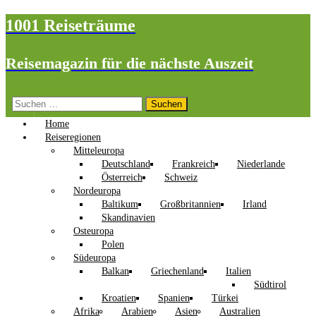
1001 Reiseträume
Reisemagazin für die nächste Auszeit
Suchen
nach:
Home
Reiseregionen
Mitteleuropa
Deutschland
Frankreich
Niederlande
Österreich
Schweiz
Nordeuropa
Baltikum
Großbritannien
Irland
Skandinavien
Osteuropa
Polen
Südeuropa
Balkan
Griechenland
Italien
Südtirol
Kroatien
Spanien
Türkei
Afrika
Arabien
Asien
Australien