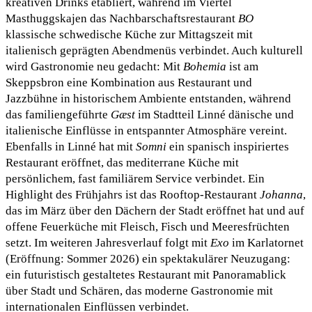
kreativen Drinks etabliert, während im Viertel
Masthuggskajen das Nachbarschaftsrestaurant
BO
klassische schwedische Küche zur Mittagszeit mit
italienisch geprägten Abendmenüs verbindet. Auch kulturell
wird Gastronomie neu gedacht: Mit
Bohemia
ist am
Skeppsbron eine Kombination aus Restaurant und
Jazzbühne in historischem Ambiente entstanden, während
das familiengeführte
Gæst
im Stadtteil Linné dänische und
italienische Einflüsse in entspannter Atmosphäre vereint.
Ebenfalls in Linné hat mit
Somni
ein spanisch inspiriertes
Restaurant eröffnet, das mediterrane Küche mit
persönlichem, fast familiärem Service verbindet. Ein
Highlight des Frühjahrs ist das Rooftop-Restaurant
Johanna
,
das im März über den Dächern der Stadt eröffnet hat und auf
offene Feuerküche mit Fleisch, Fisch und Meeresfrüchten
setzt. Im weiteren Jahresverlauf folgt mit
Exo
im Karlatornet
(Eröffnung: Sommer 2026) ein spektakulärer Neuzugang:
ein futuristisch gestaltetes Restaurant mit Panoramablick
über Stadt und Schären, das moderne Gastronomie mit
internationalen Einflüssen verbindet.