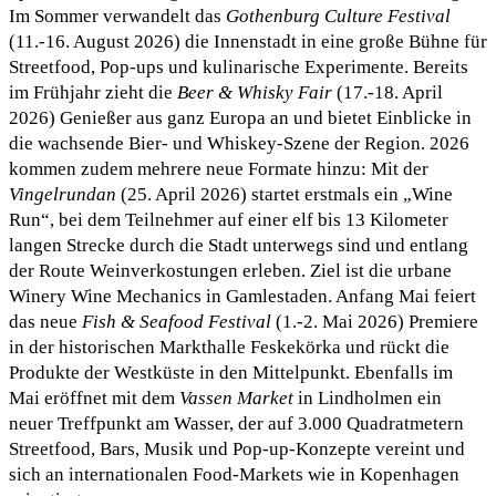
Im Sommer verwandelt das
Gothenburg Culture Festival
(11.-16. August 2026) die Innenstadt in eine große Bühne für
Streetfood, Pop-ups und kulinarische Experimente. Bereits
im Frühjahr zieht die
Beer & Whisky Fair
(17.-18. April
2026) Genießer aus ganz Europa an und bietet Einblicke in
die wachsende Bier- und Whiskey-Szene der Region. 2026
kommen zudem mehrere neue Formate hinzu: Mit der
Vingelrundan
(25. April 2026) startet erstmals ein „Wine
Run“, bei dem Teilnehmer auf einer elf bis 13 Kilometer
langen Strecke durch die Stadt unterwegs sind und entlang
der Route Weinverkostungen erleben. Ziel ist die urbane
Winery Wine Mechanics in Gamlestaden. Anfang Mai feiert
das neue
Fish & Seafood Festival
(1.-2. Mai 2026) Premiere
in der historischen Markthalle Feskekörka und rückt die
Produkte der Westküste in den Mittelpunkt. Ebenfalls im
Mai eröffnet mit dem
Vassen Market
in Lindholmen ein
neuer Treffpunkt am Wasser, der auf 3.000 Quadratmetern
Streetfood, Bars, Musik und Pop-up-Konzepte vereint und
sich an internationalen Food-Markets wie in Kopenhagen