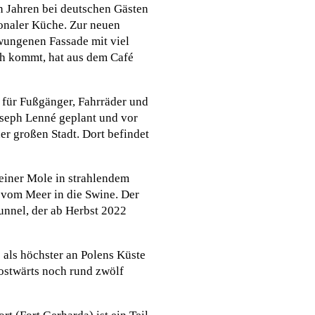
n Jahren bei deutschen Gästen
ionaler Küche. Zur neuen
wungenen Fassade mit viel
ch kommt, hat aus dem Café
 für Fußgänger, Fahrräder und
oseph Lenné geplant und vor
r großen Stadt. Dort befindet
einer Mole in strahlendem
g vom Meer in die Swine. Der
unnel, der ab Herbst 2022
 als höchster an Polens Küste
ostwärts noch rund zwölf