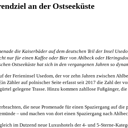
endziel an der Ostseeküste
menade die Kaiserbäder auf dem deutschen Teil der Insel Used
t nur für einen Kaffee oder Bier von Ahlbeck oder Heringsdor
chen Ostseeküste hat sich in den vergangenen Jahren so dynam
 auf der Ferieninsel Usedom, der vor zehn Jahren zwischen Ah
 Ein Zähler auf polnischer Seite erfasst seit 2017 die Zahl der 
ngürtel gelegene Trasse. Hinzu kommen zahllose Fußgänger, die
erbrachten, die neue Promenade für einen Spaziergang auf die p
inemünde – und machen von dort einen Spaziergang nach Ahlbec
gleich im Dutzend neue Luxushotels der 4- und 5-Sterne-Kate