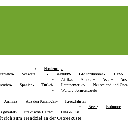
Nordeuropa
terreich
Schweiz
Baltikum
Großbritannien
Irland
Afrika
Arabien
Asien
Aust
roatien
Spanien
Türkei
Lateinamerika
Neuseeland und Ozea
Weitere Fernreiseziele
Airlines
Aus den Katalogen
Kreuzfahrten
News
Kolumne
s getestet
Praktische Helfer
Dies & Das
 sich zum Trendziel an der Ostseeküste