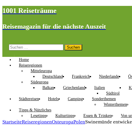
1001 Reiseträume
Reisemagazin für die nächste Auszeit
Suchen
nach:
Home
Reiseregionen
Mitteleuropa
Deutschland
Frankreich
Niederlande
Ös
Südeuropa
Balkan
Griechenland
Italien
K
Südtirol
Städtereisen
Hotels
Camping
Sonderthemen
Winterthemen
Tipps & Nützliches
Lesetipps
Kulturtipps
Essen & Trinken
Von un
Startseite
Reiseregionen
Osteuropa
Polen
Swinemünde entwickelt