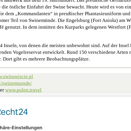
s Bauwerk aus dem 19. Jahrhundert. Das preußische Gerhardsfort
 die östliche Einfahrt der Swine bewacht. Heute wird es von ei
 sie dem „Kommandanten“ in preußischer Phantasieuniform und
omer Teil von Swinemünde. Die Engelsburg (Fort Anioła) am We
fé genutzt. In dem inmitten des Kurparks gelegenen Westfort (
4 Inseln, von denen die meisten unbewohnt sind. Auf der Insel
tenden Vogelreservat entwickelt. Rund 150 verschiedene Arten n
r. Dort gibt es mehrere Beobachtungsplätze.
.swinoujscie.pl
t/swinemuende/
ter
www.polen.travel
Grenzenloser Goldsteig
Die geheime Insel der Kanaren:
La Graciosa