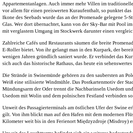
Appartementanlagen. Auch immer mehr Villen im traditionellen
vor allem für einen preiswerten Kuraufenthalt, so punktet da
Ikone des Seebads wurde das an der Promenade gelegene 5-St
Glas. Wer dort übernachtet, kann von der Sky-Bar mit Pool im
mit verglastem Umgang im Stockwerk darunter einen vergleic
Zahlreiche Cafés und Restaurants säumen die breite Promenade
E-Roller bietet. Von ihr gelangt man in den Kurpark, der be
wenigen Jahren gründlich saniert wurde. Er verbindet das Kur
sich auch das historische Rathaus, das heute ein sehenswerte
Die Strände in Swinemünde gehören zu den saubersten an Pol
Weiß eine stilisierte Windmühle. Das Postkartenmotiv der Sta
Mündungsarm der Oder trennt die Nachbarinseln Usedom und W
Usedom mit Wolin und dem polnischen Festland verbinden sol
Unweit des Passagierterminals am östlichen Ufer der Swine er
gilt. Von ihm blickt man auf den Hafen mit dem modernen Flü
Kilometer weit bis in den Ferienort Międzyzdroje (Misdroy) e