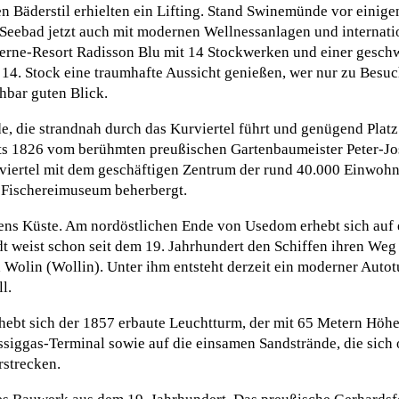
 Bäderstil erhielten ein Lifting. Stand Swinemünde vor einige
s Seebad jetzt auch mit modernen Wellnessanlagen und internat
erne-Resort Radisson Blu mit 14 Stockwerken und einer gesch
 14. Stock eine traumhafte Aussicht genießen, wer nur zu Besu
hbar guten Blick.
, die strandnah durch das Kurviertel führt und genügend Platz
reits 1826 vom berühmten preußischen Gartenbaumeister Peter-J
viertel mit dem geschäftigen Zentrum der rund 40.000 Einwohne
s Fischereimuseum beherbergt.
ens Küste. Am nordöstlichen Ende von Usedom erhebt sich auf 
dt weist schon seit dem 19. Jahrhundert den Schiffen ihren We
olin (Wollin). Unter ihm entsteht derzeit ein moderner Autot
l.
hebt sich der 1857 erbaute Leuchtturm, der mit 65 Metern Höhe
ssiggas-Terminal sowie auf die einsamen Sandstrände, die sich 
rstrecken.