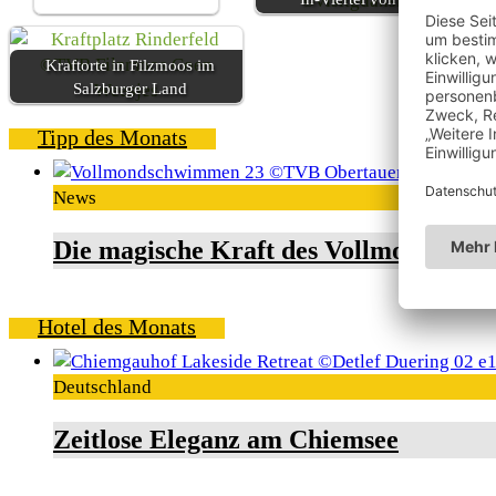
Kraftorte in Filzmoos im
Salzburger Land
Tipp des Monats
News
Die magische Kraft des Vollmondschw
Hotel des Monats
Deutschland
Zeitlose Eleganz am Chiemsee