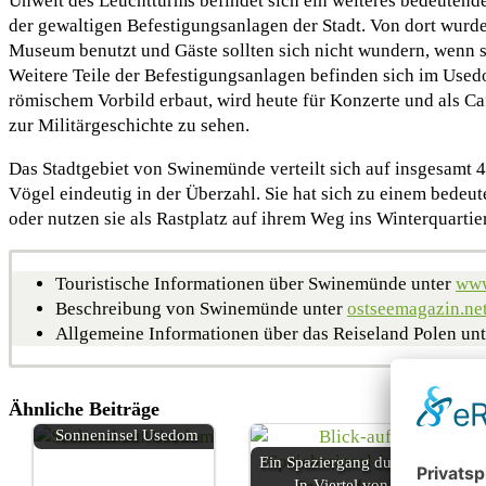
Unweit des Leuchtturms befindet sich ein weiteres bedeutende
der gewaltigen Befestigungsanlagen der Stadt. Von dort wurde
Museum benutzt und Gäste sollten sich nicht wundern, wenn
Weitere Teile der Befestigungsanlagen befinden sich im Used
römischem Vorbild erbaut, wird heute für Konzerte und als Ca
zur Militärgeschichte zu sehen.
Das Stadtgebiet von Swinemünde verteilt sich auf insgesamt 4
Vögel eindeutig in der Überzahl. Sie hat sich zu einem bedeu
oder nutzen sie als Rastplatz auf ihrem Weg ins Winterquartie
Touristische Informationen über Swinemünde unter
www
Beschreibung von Swinemünde unter
ostseemagazin.ne
Allgemeine Informationen über das Reiseland Polen un
Ähnliche Beiträge
Auszeit auf der
Sonneninsel Usedom
Ein Spaziergang durch das neue
In-Viertel von Danzig