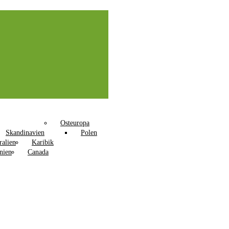
Osteuropa
Skandinavien
Polen
ralien
Karibik
nien
Canada