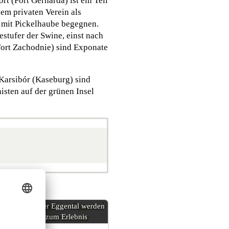
 (Fort Gerharda) ist ein Teil
nem privaten Verein als
 mit Pickelhaube begegnen.
stufer der Swine, einst nach
Fort Zachodnie) sind Exponate
 Karsibór (Kaseburg) sind
isten auf der grünen Insel
Im Südtiroler Eggental werden
Berge zum Erlebnis