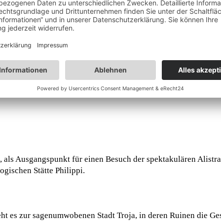
e zweitgrößte Stadt Griechenlands und eine lebhafte Stadt mit 
 berühmten Hagia Sophia erbauten Agia Sofia, die Rotonda, da
eren Seite ein pulsierendes Stadtzentrum, ein einzigartiges 
a, als Ausgangspunkt für einen Besuch der spektakulären Alistr
gischen Stätte Philippi.
eht es zur sagenumwobenen Stadt Troja, in deren Ruinen die G