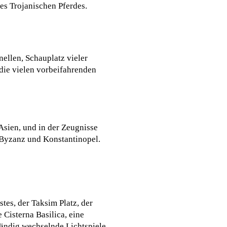
s Trojanischen Pferdes.
ellen, Schauplatz vieler
die vielen vorbeifahrenden
 Asien, und in der Zeugnisse
 Byzanz und Konstantinopel.
tes, der Taksim Platz, der
Cisterna Basilica, eine
tändig wechselnde Lichtspiele