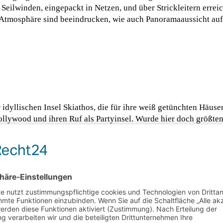
Seilwinden, eingepackt in Netzen, und über Strickleitern errei
e Atmosphäre sind beeindrucken, wie auch Panoramaaussicht au
r idyllischen Insel Skiathos, die für ihre weiß getünchten Häus
ollywood und ihren Ruf als Partyinsel. Wurde hier doch größte
ereits in den 1960er-Jahren wollten die Beatles die gesamte Ins
s und lädt dazu ein, die Seele baumeln zu lassen.