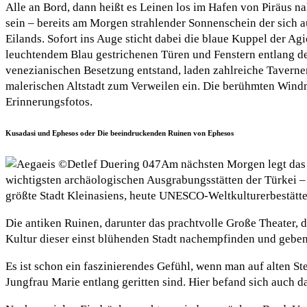
Alle an Bord, dann heißt es Leinen los im Hafen von Piräus na
sein – bereits am Morgen strahlender Sonnenschein der sich 
Eilands. Sofort ins Auge sticht dabei die blaue Kuppel der Ag
leuchtendem Blau gestrichenen Türen und Fenstern entlang de
venezianischen Besetzung entstand, laden zahlreiche Tavern
malerischen Altstadt zum Verweilen ein. Die berühmten Windm
Erinnerungsfotos.
Kusadasi und Ephesos oder Die beeindruckenden Ruinen von Ephesos
Am nächsten Morgen legt das S
wichtigsten archäologischen Ausgrabungsstätten der Türkei – 
größte Stadt Kleinasiens, heute UNESCO-Weltkulturerbestätte
Die antiken Ruinen, darunter das prachtvolle Große Theater, 
Kultur dieser einst blühenden Stadt nachempfinden und geben 
Es ist schon ein faszinierendes Gefühl, wenn man auf alten S
Jungfrau Marie entlang geritten sind. Hier befand sich auch 