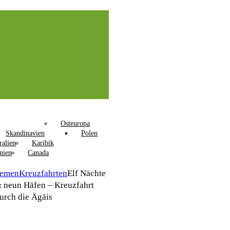
Osteuropa
Skandinavien
Polen
ralien
Karibik
nien
Canada
hemen
Kreuzfahrten
Elf Nächte
 neun Häfen – Kreuzfahrt
urch die Ägäis