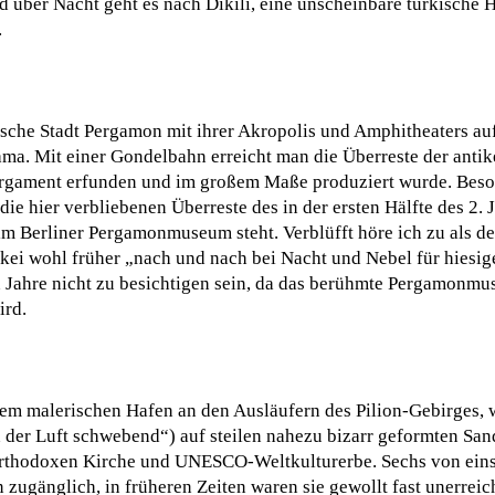
 über Nacht geht es nach Dikili, eine unscheinbare türkische Ha
.
rische Stadt Pergamon mit ihrer Akropolis und Amphitheaters a
ma. Mit einer Gondelbahn erreicht man die Überreste der antike
rgament erfunden und im großem Maße produziert wurde. Beson
 hier verbliebenen Überreste des in der ersten Hälfte des 2. J
m Berliner Pergamonmuseum steht. Verblüfft höre ich zu als der
 Türkei wohl früher „nach und nach bei Nacht und Nebel für hie
en Jahre nicht zu besichtigen sein, da das berühmte Pergamon
ird.
nem malerischen Hafen an den Ausläufern des Pilion-Gebirges,
 der Luft schwebend“) auf steilen nahezu bizarr geformten San
h-orthodoxen Kirche und UNESCO-Weltkulturerbe. Sechs von ein
 zugänglich, in früheren Zeiten waren sie gewollt fast unerreic