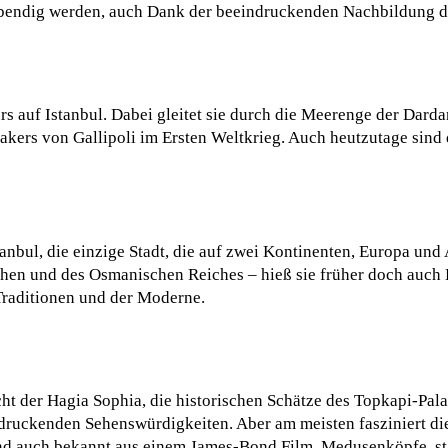
ebendig werden, auch Dank der beeindruckenden Nachbildung de
 auf Istanbul. Dabei gleitet sie durch die Meerenge der Dardan
kers von Gallipoli im Ersten Weltkrieg. Auch heutzutage sind 
stanbul, die einzige Stadt, die auf zwei Kontinenten, Europa und
schen und des Osmanischen Reiches – hieß sie früher doch auch
 Traditionen und der Moderne.
t der Hagia Sophia, die historischen Schätze des Topkapi-Palas
ndruckenden Sehenswürdigkeiten. Aber am meisten fasziniert die 
 und auch bekannt aus einem James-Bond Film. Medusenköpfe, s