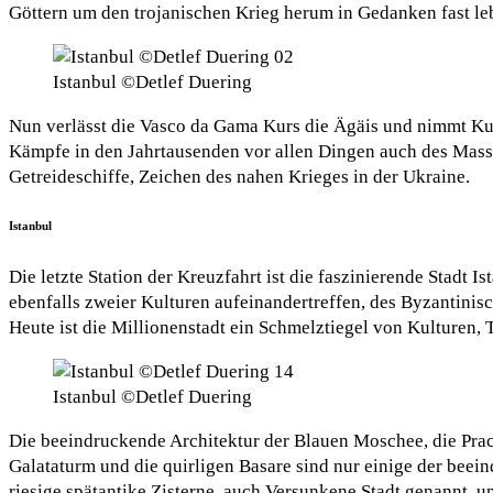
Göttern um den trojanischen Krieg herum in Gedanken fast l
Istanbul ©Detlef Duering
Nun verlässt die Vasco da Gama Kurs die Ägäis und nimmt Kurs
Kämpfe in den Jahrtausenden vor allen Dingen auch des Massa
Getreideschiffe, Zeichen des nahen Krieges in der Ukraine.
Istanbul
Die letzte Station der Kreuzfahrt ist die faszinierende Stadt I
ebenfalls zweier Kulturen aufeinandertreffen, des Byzantini
Heute ist die Millionenstadt ein Schmelztiegel von Kulturen,
Istanbul ©Detlef Duering
Die beeindruckende Architektur der Blauen Moschee, die Prach
Galataturm und die quirligen Basare sind nur einige der beei
riesige spätantike Zisterne, auch Versunkene Stadt genannt,