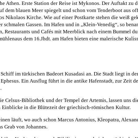
he Athen. Erste Station der Reise ist Mykonos. Der Auftakt zu 
auf dem blauen Meer spiegelt und schon vom Tenderboot aus off
ios Nikolaos Kirche. Wie auf einer Postkarte stehen die weiß ge
r schmalen Gassen. Im Hafen und in „Klein-Venedig“, so benan
en, Restaurants und Cafés mit Meerblick nach einem Bummel du
ühlenaus dem 16.Jhdt. am Hafen bieten eine malerische Kulisse
chiff im türkischen Badeort Kusadasi an. Die Stadt liegt in de
Ephesus. Ein Ausflug führt in die antike Hafenstadt, zur Zeit 
.
die Celsus-Bibliothek und der Tempel der Artemis, lassen uns di
Einblicke in die Blütezeit der griechisch-römischen Kultur.
teinen läuft, wo auch schon Marcus Antonius, Kleopatra, Alexan
das Grab von Johannes.