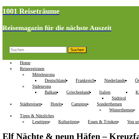
1001 Reiseträume
Reisemagazin für die nächste Auszeit
Suchen
nach:
Home
Reiseregionen
Mitteleuropa
Deutschland
Frankreich
Niederlande
Ös
Südeuropa
Balkan
Griechenland
Italien
K
Südtirol
Städtereisen
Hotels
Camping
Sonderthemen
Winterthemen
Tipps & Nützliches
Lesetipps
Kulturtipps
Essen & Trinken
Von un
Elf Nächte & neun Häfen – Kreuzfa