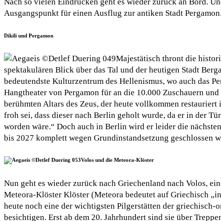
Nach so vielen Eindrücken geht es wieder zurück an Bord. Und
Ausgangspunkt für einen Ausflug zur antiken Stadt Pergamon
Dikili und Pergamon
Majestätisch thront die histo
spektakulären Blick über das Tal und der heutigen Stadt Berga
bedeutendste Kulturzentrum des Hellenismus, wo auch das Pe
Hangtheater von Pergamon für an die 10.000 Zuschauern und die
berühmten Altars des Zeus, der heute vollkommen restauriert i
froh sei, dass dieser nach Berlin geholt wurde, da er in der
worden wäre.“ Doch auch in Berlin wird er leider die nächst
bis 2027 komplett wegen Grundinstandsetzung geschlossen w
Volos und die Meteora-Klöster
Nun geht es wieder zurück nach Griechenland nach Volos, ei
Meteora-Klöster Klöster (Meteora bedeutet auf Griechisch „in
heute noch eine der wichtigsten Pilgerstätten der griechisc
besichtigen. Erst ab dem 20. Jahrhundert sind sie über Treppen