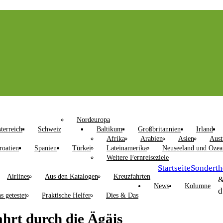
Nordeuropa
terreich
Schweiz
Baltikum
Großbritannien
Irland
Afrika
Arabien
Asien
Aust
roatien
Spanien
Türkei
Lateinamerika
Neuseeland und Ozea
Weitere Fernreiseziele
Startseite
Sondert
Airlines
Aus den Katalogen
Kreuzfahrten
&
News
Kolumne
d
s getestet
Praktische Helfer
Dies & Das
hrt durch die Ägäis