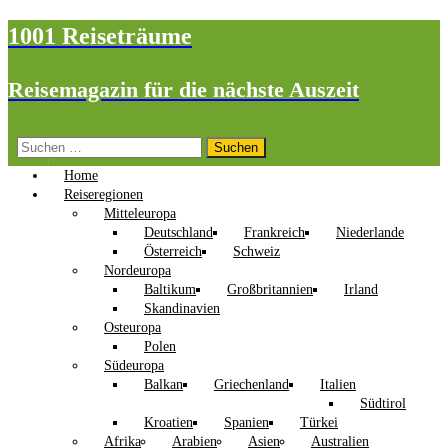
1001 Reiseträume
Reisemagazin für die nächste Auszeit
Suchen
nach:
Home
Reiseregionen
Mitteleuropa
Deutschland
Frankreich
Niederlande
Österreich
Schweiz
Nordeuropa
Baltikum
Großbritannien
Irland
Skandinavien
Osteuropa
Polen
Südeuropa
Balkan
Griechenland
Italien
Südtirol
Kroatien
Spanien
Türkei
Afrika
Arabien
Asien
Australien