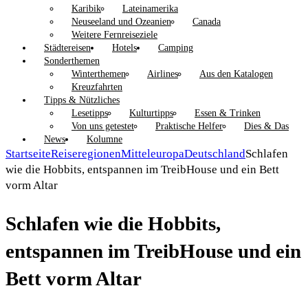
Karibik
Lateinamerika
Neuseeland und Ozeanien
Canada
Weitere Fernreiseziele
Städtereisen
Hotels
Camping
Sonderthemen
Winterthemen
Airlines
Aus den Katalogen
Kreuzfahrten
Tipps & Nützliches
Lesetipps
Kulturtipps
Essen & Trinken
Von uns getestet
Praktische Helfer
Dies & Das
News
Kolumne
Startseite
Reiseregionen
Mitteleuropa
Deutschland
Schlafen
wie die Hobbits, entspannen im TreibHouse und ein Bett
vorm Altar
Schlafen wie die Hobbits,
entspannen im TreibHouse und ein
Bett vorm Altar