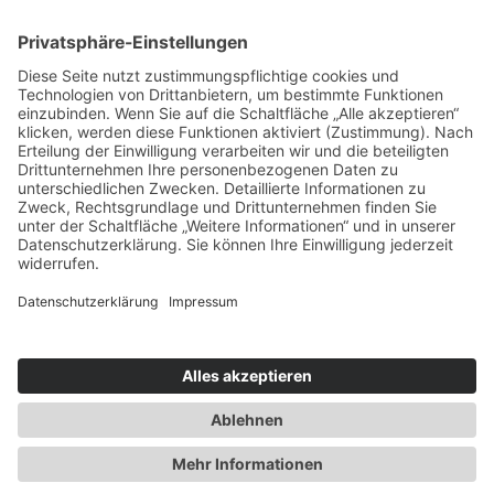
Natürlicher Luxus und eine besondere Magie: ADLER
Lodge RITTEN
Nachhaltig (an-)reisen in Schenna
Kleine Füße, große Berge
Fünf Skigebiete in Osttirol, fünf Charaktere
Impressum
|
Datenschutz
|
Webseitenübersicht
|
Über das