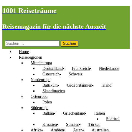
1001 Reiseträume
Reisemagazin für die nächste Auszeit
Suchen
nach:
Home
Reiseregionen
Mitteleuropa
Deutschland
Frankreich
Niederlande
Österreich
Schweiz
Nordeuropa
Baltikum
Großbritannien
Irland
Skandinavien
Osteuropa
Polen
Südeuropa
Balkan
Griechenland
Italien
Südtirol
Kroatien
Spanien
Türkei
Afrika
Arabien
Asien
Australien