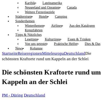
Karibik
Lateinamerika
Neuseeland und Ozeanien
Canada
Weitere Fernreiseziele
Städtereisen
Hotels
Camping
Sonderthemen
Winterthemen
Airlines
Aus den Katalogen
Kreuzfahrten
Tipps & Nützliches
Lesetipps
Kulturtipps
Essen & Trinken
Von uns getestet
Praktische Helfer
Dies & Das
News
Kolumne
Startseite
Reiseregionen
Mitteleuropa
Deutschland
Die
schönsten Kraftorte rund um Kappeln an der Schlei
Die schönsten Kraftorte rund um
Kappeln an der Schlei
PM - Düring
Deutschland