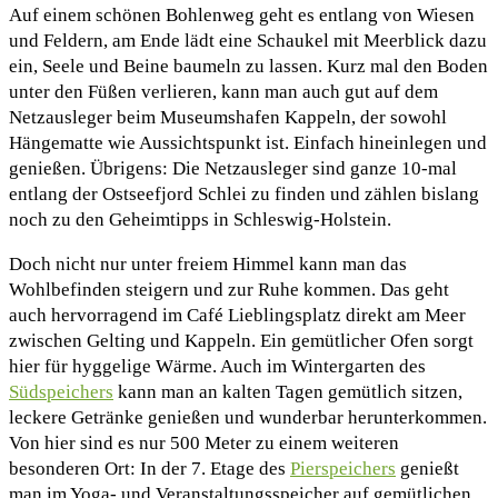
Auf einem schönen Bohlenweg geht es entlang von Wiesen
und Feldern, am Ende lädt eine Schaukel mit Meerblick dazu
ein, Seele und Beine baumeln zu lassen. Kurz mal den Boden
unter den Füßen verlieren, kann man auch gut auf dem
Netzausleger beim Museumshafen Kappeln, der sowohl
Hängematte wie Aussichtspunkt ist. Einfach hineinlegen und
genießen. Übrigens: Die Netzausleger sind ganze 10-mal
entlang der Ostseefjord Schlei zu finden und zählen bislang
noch zu den Geheimtipps in Schleswig-Holstein.
Doch nicht nur unter freiem Himmel kann man das
Wohlbefinden steigern und zur Ruhe kommen. Das geht
auch hervorragend im Café Lieblingsplatz direkt am Meer
zwischen Gelting und Kappeln. Ein gemütlicher Ofen sorgt
hier für hyggelige Wärme. Auch im Wintergarten des
Südspeichers
kann man an kalten Tagen gemütlich sitzen,
leckere Getränke genießen und wunderbar herunterkommen.
Von hier sind es nur 500 Meter zu einem weiteren
besonderen Ort: In der 7. Etage des
Pierspeichers
genießt
man im Yoga- und Veranstaltungsspeicher auf gemütlichen