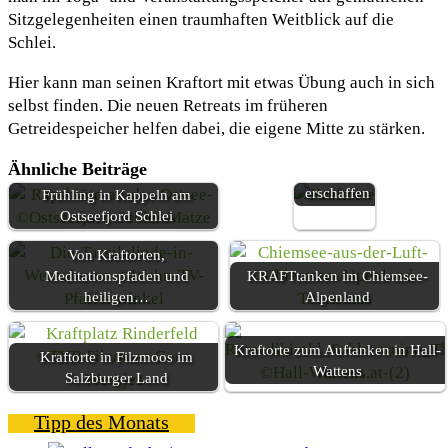
Sitzgelegenheiten einen traumhaften Weitblick auf die
Schlei.
Hier kann man seinen Kraftort mit etwas Übung auch in sich
Kraftorte –
selbst finden. Die neuen Retreats im früheren
Von Mensch
Getreidespeicher helfen dabei, die eigene Mitte zu stärken.
und Natur
für die
Ähnliche Beiträge
Ewigkeit
erschaffen
Frühling in Kappeln am
Ostseefjord Schlei
Von Kraftorten,
Meditationspfaden und
KRAFTtanken im Chiemsee-
heiligen…
Alpenland
Kraftorte zum Auftanken in Hall-
Kraftorte in Filzmoos im
Wattens
Salzburger Land
Tipp des Monats