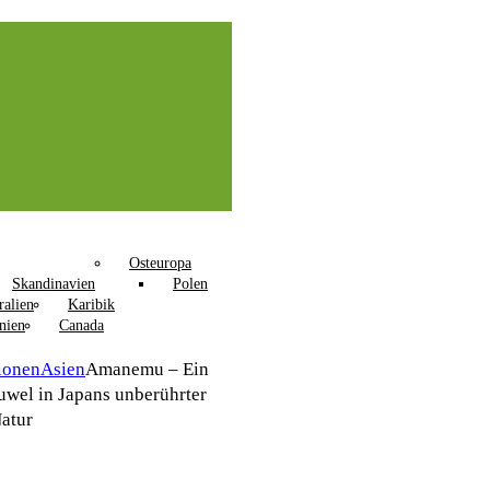
Osteuropa
Skandinavien
Polen
ralien
Karibik
nien
Canada
ionen
Asien
Amanemu – Ein
uwel in Japans unberührter
atur