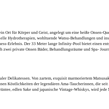
in Ort für Körper und Geist, angelegt um eine heiße Onsen-Que
ielle Hydrotherapien, wohltuende Watsu-Behandlungen und ins
ess-Erlebnis. Der 33 Meter lange Infinity-Pool bietet einen e
rch zwei private Onsen Bäder, Behandlungsräume und Spa- Jour
ler Delikatessen. Von zartem, exquisit marmoriertem Matsusaka
genen Köstlichkeiten der legendären Ama-Taucherinnen, die sei
ntee, edlen Sake und japanische Vintage-Whiskys, wird jede M