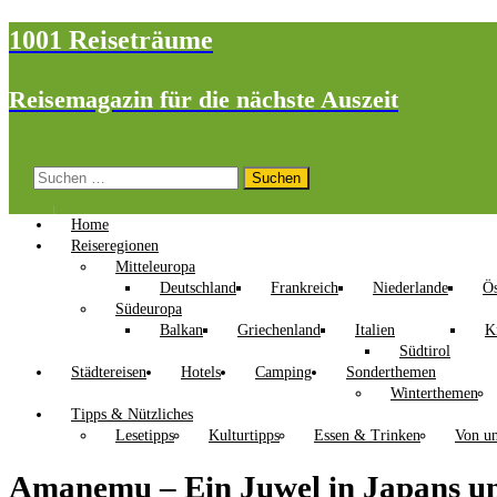
1001 Reiseträume
Reisemagazin für die nächste Auszeit
Suchen
nach:
Home
Reiseregionen
Mitteleuropa
Deutschland
Frankreich
Niederlande
Ös
Südeuropa
Balkan
Griechenland
Italien
K
Südtirol
Städtereisen
Hotels
Camping
Sonderthemen
Winterthemen
Tipps & Nützliches
Lesetipps
Kulturtipps
Essen & Trinken
Von un
Amanemu – Ein Juwel in Japans u