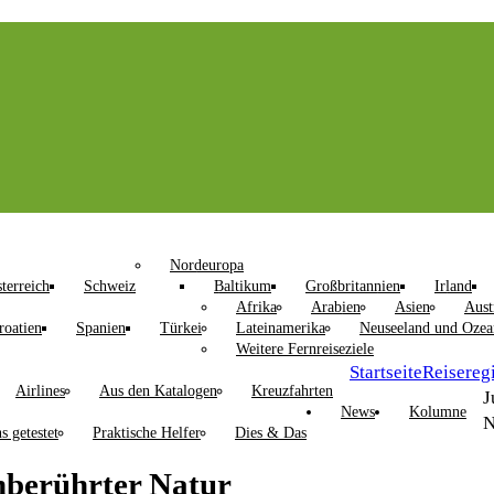
Nordeuropa
terreich
Schweiz
Baltikum
Großbritannien
Irland
Afrika
Arabien
Asien
Aust
roatien
Spanien
Türkei
Lateinamerika
Neuseeland und Ozea
Weitere Fernreiseziele
Startseite
Reisereg
Airlines
Aus den Katalogen
Kreuzfahrten
J
News
Kolumne
N
s getestet
Praktische Helfer
Dies & Das
nberührter Natur