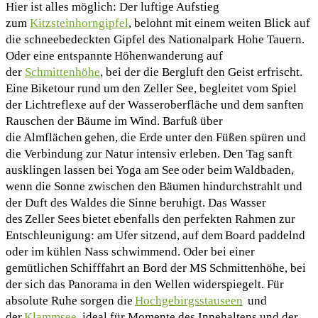
Hier ist alles möglich: Der luftige Aufstieg
zum
Kitzsteinhorngipfel
, belohnt mit einem weiten Blick auf
die schneebedeckten Gipfel des Nationalpark Hohe Tauern.
Oder eine entspannte Höhenwanderung auf
der
Schmittenhöhe
, bei der die Bergluft den Geist erfrischt.
Eine Biketour rund um den Zeller See, begleitet vom Spiel
der Lichtreflexe auf der Wasseroberfläche und dem sanften
Rauschen der Bäume im Wind. Barfuß über
die Almflächen gehen, die Erde unter den Füßen spüren und
die Verbindung zur Natur intensiv erleben. Den Tag sanft
ausklingen lassen bei Yoga am See oder beim Waldbaden,
wenn die Sonne zwischen den Bäumen hindurchstrahlt und
der Duft des Waldes die Sinne beruhigt. Das Wasser
des Zeller Sees bietet ebenfalls den perfekten Rahmen zur
Entschleunigung: am Ufer sitzend, auf dem Board paddelnd
oder im kühlen Nass schwimmend. Oder bei einer
gemütlichen Schifffahrt an Bord der MS Schmittenhöhe, bei
der sich das Panorama in den Wellen widerspiegelt. Für
absolute Ruhe sorgen die
Hochgebirgsstauseen
und
der
Klammsee
, ideal für Momente des Innehaltens und der