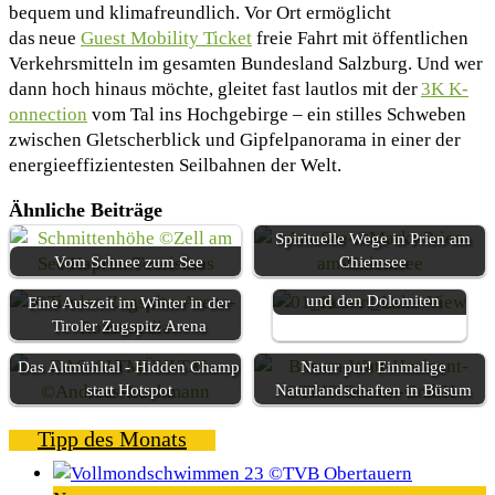
bequem und klimafreundlich. Vor Ort ermöglicht
das neue
Guest Mobility Ticket
freie Fahrt mit öffentlichen
Verkehrsmitteln im gesamten Bundesland Salzburg. Und wer
dann hoch hinaus möchte, gleitet fast lautlos mit der
3K K-
onnection
vom Tal ins Hochgebirge – ein stilles Schweben
zwischen Gletscherblick und Gipfelpanorama in einer der
energieeffizientesten Seilbahnen der Welt.
Ähnliche Beiträge
Spirituelle Wege in Prien am
Vom Schnee zum See
Chiemsee
Herbstzauber am Gardasee
und den Dolomiten
Eine Auszeit im Winter in der
Tiroler Zugspitz Arena
Das Altmühltal - Hidden Champ
Natur pur! Einmalige
statt Hotspot
Naturlandschaften in Büsum
Tipp des Monats