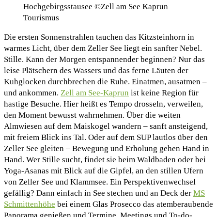
Hochgebirgsstausee ©Zell am See Kaprun
Tourismus
Die ersten Sonnenstrahlen tauchen das Kitzsteinhorn in
warmes Licht, über dem Zeller See liegt ein sanfter Nebel.
Stille. Kann der Morgen entspannender beginnen? Nur das
leise Plätschern des Wassers und das ferne Läuten der
Kuhglocken durchbrechen die Ruhe. Einatmen, ausatmen –
und ankommen.
Zell am See-Kaprun
ist keine Region für
hastige Besuche. Hier heißt es Tempo drosseln, verweilen,
den Moment bewusst wahrnehmen. Über die weiten
Almwiesen auf dem Maiskogel wandern – sanft ansteigend,
mit freiem Blick ins Tal. Oder auf dem SUP lautlos über den
Zeller See gleiten – Bewegung und Erholung gehen Hand in
Hand. Wer Stille sucht, findet sie beim Waldbaden oder bei
Yoga-Asanas mit Blick auf die Gipfel, an den stillen Ufern
von Zeller See und Klammsee. Ein Perspektivenwechsel
gefällig? Dann einfach in See stechen und an Deck der
MS
Schmittenhöhe
bei einem Glas Prosecco das atemberaubende
Panorama genießen und Termine, Meetings und To-do-