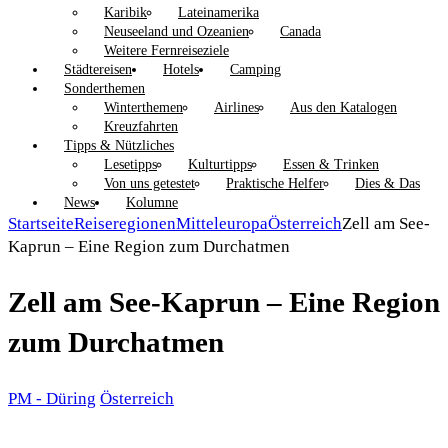
Karibik
Lateinamerika
Neuseeland und Ozeanien
Canada
Weitere Fernreiseziele
Städtereisen
Hotels
Camping
Sonderthemen
Winterthemen
Airlines
Aus den Katalogen
Kreuzfahrten
Tipps & Nützliches
Lesetipps
Kulturtipps
Essen & Trinken
Von uns getestet
Praktische Helfer
Dies & Das
News
Kolumne
Startseite
Reiseregionen
Mitteleuropa
Österreich
Zell am See-
Kaprun – Eine Region zum Durchatmen
Zell am See-Kaprun – Eine Region
zum Durchatmen
PM - Düring
Österreich