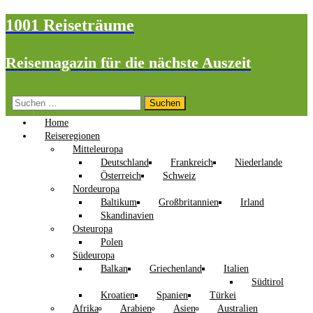
1001 Reiseträume
Reisemagazin für die nächste Auszeit
Suchen
nach:
Home
Reiseregionen
Mitteleuropa
Deutschland
Frankreich
Niederlande
Österreich
Schweiz
Nordeuropa
Baltikum
Großbritannien
Irland
Skandinavien
Osteuropa
Polen
Südeuropa
Balkan
Griechenland
Italien
Südtirol
Kroatien
Spanien
Türkei
Afrika
Arabien
Asien
Australien