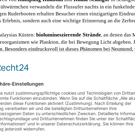
ühwürmchen verwandeln die Flussufer nachts in ein funkelndes
igen Ruderbooten erhalten Besucher einen einzigartigen Eindr
 Erlebnis, sondern auch eine wichtige Erinnerung an die Zerbre
biolumineszierende Strände
Malaysias Küsten:
, an denen das 
kroorganismen wie Plankton, die bei Bewegung Licht abgeben. 
en. Besonders eindrucksvoll ist dieses Phänomen bei Neumond,
ebtesten Orten, um dieses seltene Phänomen zu erleben, zählen
n Sarawak.
elt, erwacht nach Sonnenuntergang eine völlig neue Naturwelt
ucher nachtaktiven Tieren wie fliegenden Lemuren, Baumschl
ht – dem Zirpen der Insekten, dem Rufen der Frösche und dem
-Park in Sabah, einem UNESCO-Weltnaturerbe, warten ebenfalls
e und die majestätischen Rufe des Hornvogels erleben.
einem spektakulären Himmel. Regionen wie die Cameron Highlan
nge Lichtverschmutzung bekannt und bieten ideale Bedingung