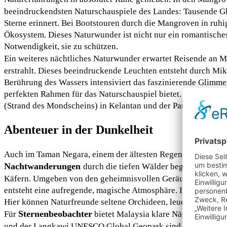
beeindruckendsten Naturschauspiele des Landes: Tausende Gl
Sterne erinnert. Bei Bootstouren durch die Mangroven in ruh
Ökosystem. Dieses Naturwunder ist nicht nur ein romantisches
Notwendigkeit, sie zu schützen.
Ein weiteres nächtliches Naturwunder erwartet Reisende an 
erstrahlt. Dieses beeindruckende Leuchten entsteht durch Mi
Berührung des Wassers intensiviert das faszinierende Glimm
perfekten Rahmen für das Naturschauspiel bietet. Zu den beli
(Strand des Mondscheins) in Kelantan und der Pantai Tusan i
Abenteuer in der Dunkelheit
Auch im Taman Negara, einem der ältesten Regenwälder der W
Nachtwanderungen
durch die tiefen Wälder begegnen Bes
Käfern. Umgeben von den geheimnisvollen Geräuschen der Nac
entsteht eine aufregende, magische Atmosphäre. Im Kinabalu
Hier können Naturfreunde seltene Orchideen, leuchtende Pilz
Sternenbeobachter
Für
bietet Malaysia klare Nächte unter 
und der Langkawi UNESCO Global Geopark sind für ihre geri