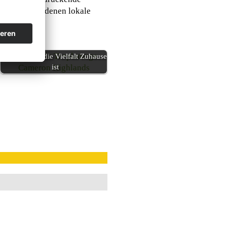
sabende, bei denen lokale
Pahang: Wo die Vielfalt Zuhause
ist