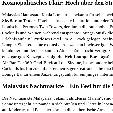
Kosmopolitisches Flair: Hoch über den S
Malaysias Hauptstadt Kuala Lumpur ist bekannt für seine bee
SkyBar
im Traders Hotel ist eine echte Institution unter den 
ikonischen Petronas Twin Towers, der durch die raumhohen Fe
Cocktails und Weinen, während entspannte Lounge-Musik die
Erlebnis auf ein luxuriöses Level. Im 59. Stock gelegen, be
Lumpur. Sie bietet eine exklusive Auswahl an hochwertigen W
kombiniert mit der entspannten Atmosphäre, macht Vertigo zu
Heli Lounge Bar
einzigartiges Konzept verfolgt die
. Tagsüb
Air-Bar. Der 360-Grad-Blick auf die Skyline, insbesondere be
Cocktails bis hin zu einfallsreichen Eigenkreationen, die fr
Lounge Bar zu einem Anziehungspunkt für ein junges, internati
Malaysias Nachtmärkte – Ein Fest für die 
Die Nachtmärkte Malaysias, bekannt als „Pasar Malam“, sind e
Sonne untergeht, verwandeln sich Straßen und Plätze in leben
auf Moderne, und Besucher können die authentische Atmosphä