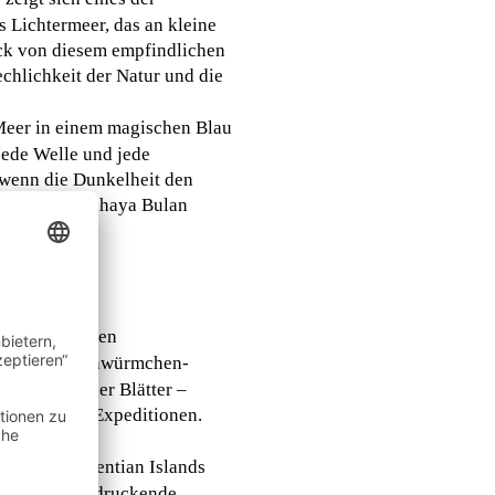
 Lichtermeer, das an kleine
uck von diesem empfindlichen
chlichkeit der Natur und die
Meer in einem magischen Blau
Jede Welle und jede
 wenn die Dunkelheit den
 der Pantai Cahaya Bulan
. Auf geführten
angen und Glühwürmchen-
 Rascheln der Blätter –
 nächtliche Expeditionen.
ds, die Perhentian Islands
en, um beeindruckende