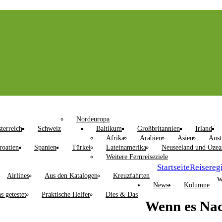
Nordeuropa
terreich
Schweiz
Baltikum
Großbritannien
Irland
Afrika
Arabien
Asien
Aust
roatien
Spanien
Türkei
Lateinamerika
Neuseeland und Ozea
Weitere Fernreiseziele
Startseite
Reisereg
Airlines
Aus den Katalogen
Kreuzfahrten
w
News
Kolumne
s getestet
Praktische Helfer
Dies & Das
Wenn es Nac