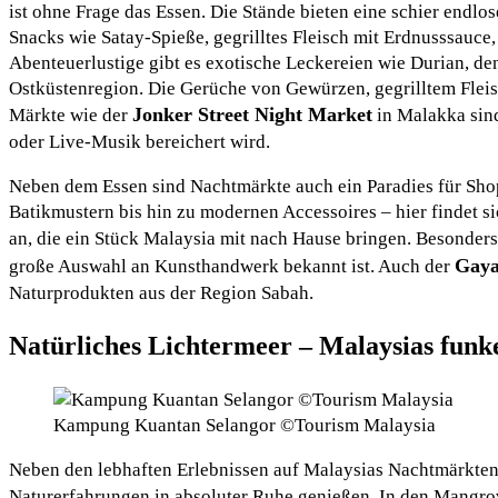
ist ohne Frage das Essen. Die Stände bieten eine schier endlo
Snacks wie Satay-Spieße, gegrilltes Fleisch mit Erdnusssauce
Abenteuerlustige gibt es exotische Leckereien wie Durian, de
Ostküstenregion. Die Gerüche von Gewürzen, gegrilltem Fleisc
Jonker Street Night Market
Märkte wie der
in Malakka sind
oder Live-Musik bereichert wird.
Neben dem Essen sind Nachtmärkte auch ein Paradies für Sho
Batikmustern bis hin zu modernen Accessoires – hier findet 
an, die ein Stück Malaysia mit nach Hause bringen. Besonders
Gaya
große Auswahl an Kunsthandwerk bekannt ist. Auch der
Naturprodukten aus der Region Sabah.
Natürliches Lichtermeer – Malaysias fun
Kampung Kuantan Selangor ©Tourism Malaysia
Neben den lebhaften Erlebnissen auf Malaysias Nachtmärkten
Naturerfahrungen in absoluter Ruhe genießen. In den Mangr