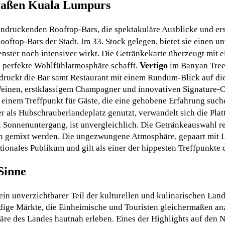
traßen Kuala Lumpurs
indruckenden Rooftop-Bars, die spektakuläre Ausblicke und erst
Rooftop-Bars der Stadt. Im 33. Stock gelegen, bietet sie einen u
nster noch intensiver wirkt. Die Getränkekarte überzeugt mit 
Vertigo
 perfekte Wohlfühlatmosphäre schafft.
im Banyan Tree
eindruckt die Bar samt Restaurant mit einem Rundum-Blick auf 
einen, erstklassigem Champagner und innovativen Signature-Co
 einem Treffpunkt für Gäste, die eine gehobene Erfahrung suche
er als Hubschrauberlandeplatz genutzt, verwandelt sich die Pla
i Sonnenuntergang, ist unvergleichlich. Die Getränkeauswahl r
isch gemixt werden. Die ungezwungene Atmosphäre, gepaart mit L
onales Publikum und gilt als einer der hippesten Treffpunkte d
Sinne
in unverzichtbarer Teil der kulturellen und kulinarischen Land
dige Märkte, die Einheimische und Touristen gleichermaßen anzi
re des Landes hautnah erleben. Eines der Highlights auf den