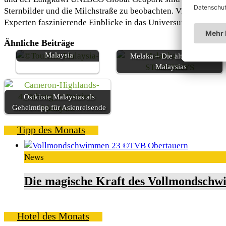
Sternbilder und die Milchstraße zu beobachten. Viele Resorts
Experten faszinierende Einblicke in das Universum geben.
Ähnliche Beiträge
Selangor - Das Tor zu
Malaysia
Melaka – Die älteste Stadt
Malaysias
Ostküste Malaysias als
Geheimtipp für Asienreisende
Tipp des Monats
News
Die magische Kraft des Vollmondschw
Hotel des Monats