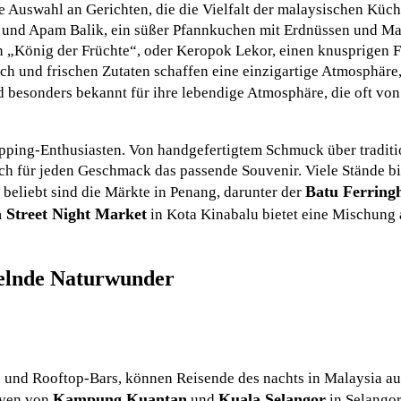
se Auswahl an Gerichten, die die Vielfalt der malaysischen Küch
, und Apam Balik, ein süßer Pfannkuchen mit Erdnüssen und Mai
n „König der Früchte“, oder Keropok Lekor, einen knusprigen F
h und frischen Zutaten schaffen eine einzigartige Atmosphäre,
 besonders bekannt für ihre lebendige Atmosphäre, die oft von
pping-Enthusiasten. Von handgefertigtem Schmuck über traditi
sich für jeden Geschmack das passende Souvenir. Viele Stände 
Batu Ferring
 beliebt sind die Märkte in Penang, darunter der
 Street Night Market
in Kota Kinabalu bietet eine Mischung 
kelnde Naturwunder
 und Rooftop-Bars, können Reisende des nachts in Malaysia au
Kampung Kuantan
Kuala Selangor
oven von
und
in Selangor