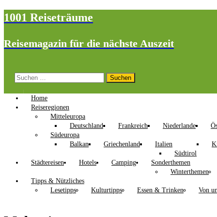
1001 Reiseträume
Reisemagazin für die nächste Auszeit
Suchen
nach:
Home
Reiseregionen
Mitteleuropa
Deutschland
Frankreich
Niederlande
Ös
Südeuropa
Balkan
Griechenland
Italien
K
Südtirol
Städtereisen
Hotels
Camping
Sonderthemen
Winterthemen
Tipps & Nützliches
Lesetipps
Kulturtipps
Essen & Trinken
Von un