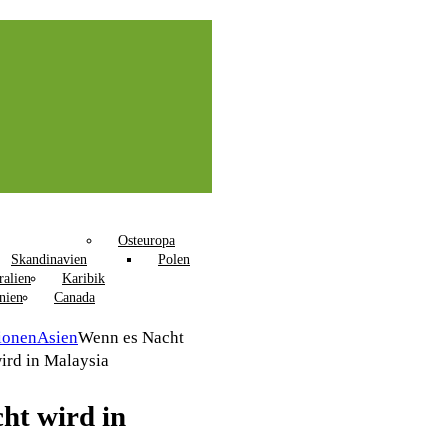
Osteuropa
Skandinavien
Polen
ralien
Karibik
nien
Canada
ionen
Asien
Wenn es Nacht
ird in Malaysia
ht wird in