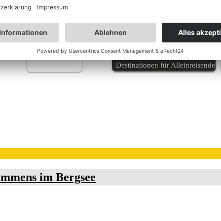
 in diesen Regionen organisieren spezielle Sternenbeobachtung
Malaysia – Land
der Superlative
Malaysia auch eine Top-
Destinationen für Alleinreisende
immens im Bergsee