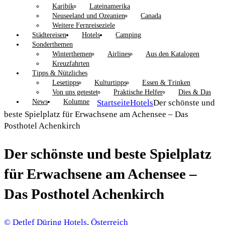
Karibik
Lateinamerika
Neuseeland und Ozeanien
Canada
Weitere Fernreiseziele
Städtereisen
Hotels
Camping
Sonderthemen
Winterthemen
Airlines
Aus den Katalogen
Kreuzfahrten
Tipps & Nützliches
Lesetipps
Kulturtipps
Essen & Trinken
Von uns getestet
Praktische Helfer
Dies & Das
News
Kolumne
Startseite
Hotels
Der schönste und
beste Spielplatz für Erwachsene am Achensee – Das
Posthotel Achenkirch
Der schönste und beste Spielplatz
für Erwachsene am Achensee –
Das Posthotel Achenkirch
© Detlef Düring
Hotels
,
Österreich