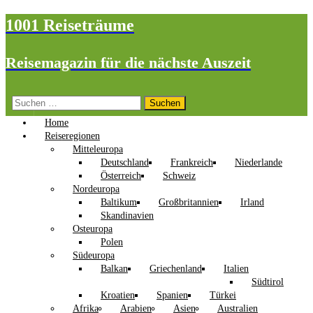
1001 Reiseträume
Reisemagazin für die nächste Auszeit
Suchen
nach:
Home
Reiseregionen
Mitteleuropa
Deutschland
Frankreich
Niederlande
Österreich
Schweiz
Nordeuropa
Baltikum
Großbritannien
Irland
Skandinavien
Osteuropa
Polen
Südeuropa
Balkan
Griechenland
Italien
Südtirol
Kroatien
Spanien
Türkei
Afrika
Arabien
Asien
Australien