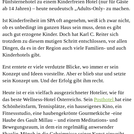
Fünfsternehotel zu einem Kinderfreien Hotel (nur für Gäste
ab 14 Jahren) – heute neudeutsch „Adults-Only- zu machen.
Ist Kinderfreiheit im SPA oft angenehm, weiß ich zwar nicht,
ob es unbedingt im ganzen Haus sein muss, denn es gibt
auch gut erzogene Kinder. Doch hat Karl C. Reiter sich
trotzdem zu diesem mutigen Schritt entschlossen, vor allen
Dingen, da es in der Region auch viele Familien- und auch
Kinderhotels gibt.
Erst erntete er viele verdutzte Blicke, wo immer er sein
Konzept und Ideen vorstellte. Aber er blieb stur und setzte
sein Konzept um. Und der Erfolg gibt ihm recht.
Heute ist er ein vielfach ausgezeichneter Hotelier, wie für
das beste Wellness-Hotel Österreichs. Sein
Posthotel
hat eine
Schönheitsfarm, Tennisplätze, ein hauseigenes Kino, ein
Fitnessstudio, eine haubengekrönte Gourmetküche -eine
Haube des Gault Millau – und einem Meditations- und
Bewegungsraum, in dem ein regelmäßig anwesender
Shaolin-Mönch in die Geheimnisse seiner Kunst einweiht.