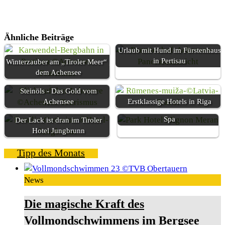
Ähnliche Beiträge
Urlaub mit Hund im Fürstenhaus
in Pertisau
Winterzauber am „Tiroler Meer“ ,
dem Achensee
Auf den Spuren des Tiroler
Steinöls - Das Gold vom
Küchenkunst im Südtiroler
Achensee
Erstklassige Hotels in Riga
Hotel Mignon Meran Park &
Spa
Der Lack ist dran im Tiroler
Hotel Jungbrunn
Tipp des Monats
News
Die magische Kraft des
Vollmondschwimmens im Bergsee