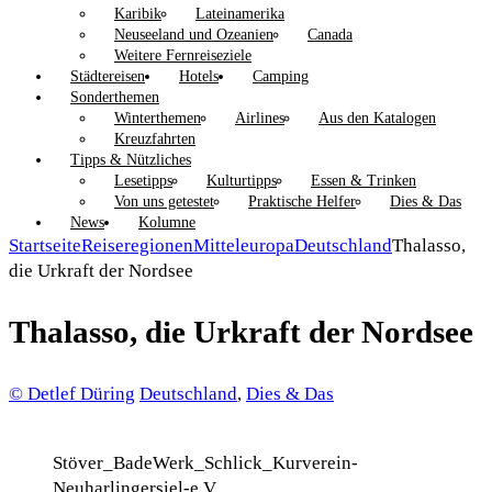
Karibik
Lateinamerika
Neuseeland und Ozeanien
Canada
Weitere Fernreiseziele
Städtereisen
Hotels
Camping
Sonderthemen
Winterthemen
Airlines
Aus den Katalogen
Kreuzfahrten
Tipps & Nützliches
Lesetipps
Kulturtipps
Essen & Trinken
Von uns getestet
Praktische Helfer
Dies & Das
News
Kolumne
Startseite
Reiseregionen
Mitteleuropa
Deutschland
Thalasso,
die Urkraft der Nordsee
Thalasso, die Urkraft der Nordsee
© Detlef Düring
Deutschland
,
Dies & Das
Stöver_BadeWerk_Schlick_Kurverein-
Neuharlingersiel-e.V.