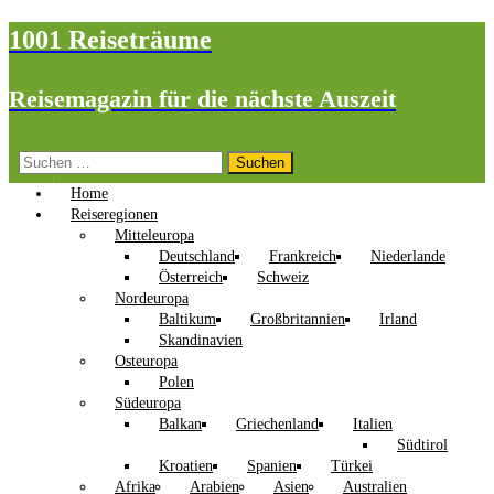
1001 Reiseträume
Reisemagazin für die nächste Auszeit
Suchen
nach:
Home
Reiseregionen
Mitteleuropa
Deutschland
Frankreich
Niederlande
Österreich
Schweiz
Nordeuropa
Baltikum
Großbritannien
Irland
Skandinavien
Osteuropa
Polen
Südeuropa
Balkan
Griechenland
Italien
Südtirol
Kroatien
Spanien
Türkei
Afrika
Arabien
Asien
Australien