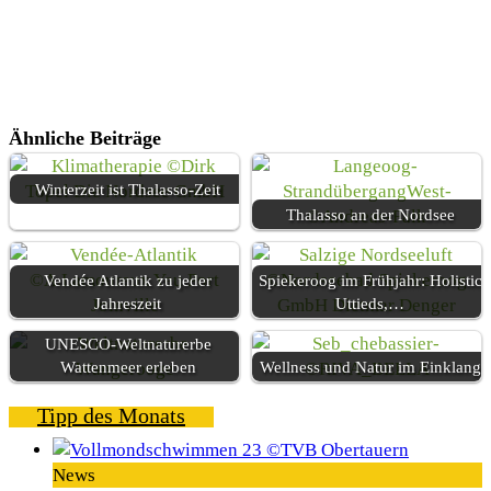
Ähnliche Beiträge
Winterzeit ist Thalasso-Zeit
Thalasso an der Nordsee
Vendée Atlantik zu jeder
Spiekeroog im Frühjahr: Holistic
Jahreszeit
Uttieds,…
UNESCO-Weltnaturerbe
Wattenmeer erleben
Wellness und Natur im Einklang
Tipp des Monats
News