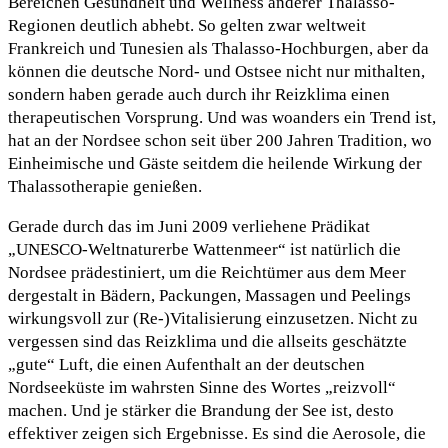
Bereichen Gesundheit und Wellness anderer Thalasso-
Regionen deutlich abhebt. So gelten zwar weltweit
Frankreich und Tunesien als Thalasso-Hochburgen, aber da
können die deutsche Nord- und Ostsee nicht nur mithalten,
sondern haben gerade auch durch ihr Reizklima einen
therapeutischen Vorsprung. Und was woanders ein Trend ist,
hat an der Nordsee schon seit über 200 Jahren Tradition, wo
Einheimische und Gäste seitdem die heilende Wirkung der
Thalassotherapie genießen.
Gerade durch das im Juni 2009 verliehene Prädikat
„UNESCO-Weltnaturerbe Wattenmeer“ ist natürlich die
Nordsee prädestiniert, um die Reichtümer aus dem Meer
dergestalt in Bädern, Packungen, Massagen und Peelings
wirkungsvoll zur (Re-)Vitalisierung einzusetzen. Nicht zu
vergessen sind das Reizklima und die allseits geschätzte
„gute“ Luft, die einen Aufenthalt an der deutschen
Nordseeküste im wahrsten Sinne des Wortes „reizvoll“
machen. Und je stärker die Brandung der See ist, desto
effektiver zeigen sich Ergebnisse. Es sind die Aerosole, die