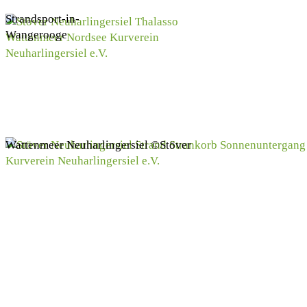
Strandsport-in-
Wangerooge
Wattenmeer Neuharlingersiel ©Stöver