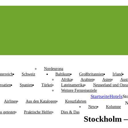
Nordeuropa
terreich
Schweiz
Baltikum
Großbritannien
Irland
Afrika
Arabien
Asien
Aust
roatien
Spanien
Türkei
Lateinamerika
Neuseeland und Ozea
Weitere Fernreiseziele
Startseite
Hotels
St
Airlines
Aus den Katalogen
Kreuzfahrten
N
News
Kolumne
s getestet
Praktische Helfer
Dies & Das
Stockholm –