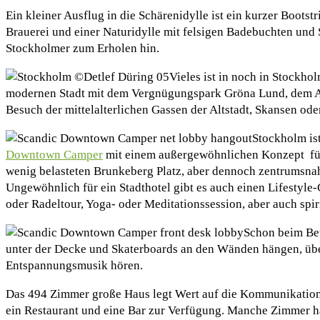
Ein kleiner Ausflug in die Schärenidylle ist ein kurzer Bootst
Brauerei und einer Naturidylle mit felsigen Badebuchten un
Stockholmer zum Erholen hin.
Vieles ist in noch in Stockho
modernen Stadt mit dem Vergnügungspark Gröna Lund, dem 
Besuch der mittelalterlichen Gassen der Altstadt, Skansen od
Stockholm ist
Downtown Camper
mit einem außergewöhnlichen Konzept für 
wenig belasteten Brunkeberg Platz, aber dennoch zentrumsna
Ungewöhnlich für ein Stadthotel gibt es auch einen Lifestyl
oder Radeltour, Yoga- oder Meditationssession, aber auch spi
Schon beim Bet
unter der Decke und Skaterboards an den Wänden hängen, über
Entspannungsmusik hören.
Das 494 Zimmer große Haus legt Wert auf die Kommunikation d
ein Restaurant und eine Bar zur Verfügung. Manche Zimmer 