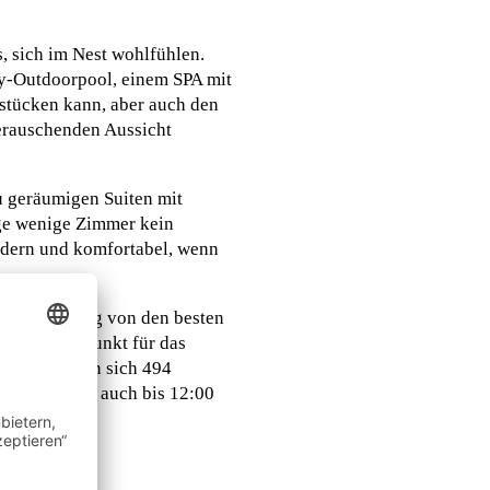
, sich im Nest wohlfühlen.
ty-Outdoorpool, einem SPA mit
stücken kann, aber auch den
berauschenden Aussicht
u geräumigen Suiten mit
ige wenige Zimmer kein
modern und komfortabel, wenn
 Katzensprung von den besten
ls Ausgangspunkt für das
türlich lassen sich 494
kaum, da man auch bis 12:00