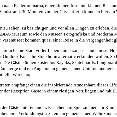
rip nach Fjäderholmarna, einer kleinen Insel mit kleinen Restau
d Sandstrand. 30 Minuten von der City entfernt kommen hier a
lm zu sehen, zu besichtigen und vor allen Dingen zu erleben, di
ABBA-Museum sowie den Museen Fotografiska und Moderna Mu
er Vasamuseet kommen quasi einer Reise in die Vergangenheit gl
 einfach eine Stadt voller Leben und dazu passt auch unser Hotel
Outdoor-Fans, die Stockholm alternativ erkunden wollen. So li
h. Die Gäste können kostenlos Kayaks, Skateboards, Longboard
e-Concierge und ein Angebot an gemeinsamen Unternehmungen, s
rituelle Workshops.
reten empfängt einen die inspirierende Atmosphäre dieses Lif
 der Rezeption Gäste in einem riesigen Netz liegen und mit B
er Gäste untereinander. Es stehen ein Spielzimmer, ein Kino, 
haben eine Verbindungstür zu einem gemeinsamen Wohnzimmer f