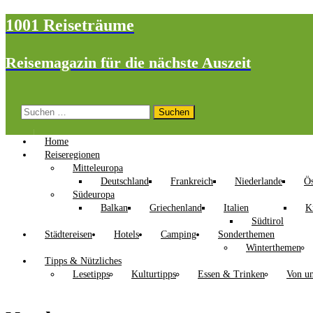
1001 Reiseträume
Reisemagazin für die nächste Auszeit
Suchen
nach:
Home
Reiseregionen
Mitteleuropa
Deutschland
Frankreich
Niederlande
Ös
Südeuropa
Balkan
Griechenland
Italien
K
Südtirol
Städtereisen
Hotels
Camping
Sonderthemen
Winterthemen
Tipps & Nützliches
Lesetipps
Kulturtipps
Essen & Trinken
Von un