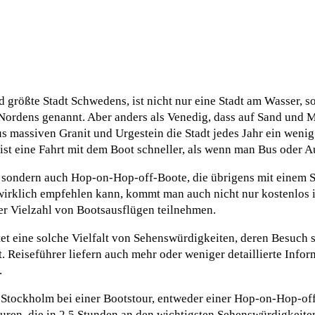
 größte Stadt Schwedens, ist nicht nur eine Stadt am Wasser, s
ordens genannt. Aber anders als Venedig, dass auf Sand und Mo
us massiven Granit und Urgestein die Stadt jedes Jahr ein weni
ist eine Fahrt mit dem Boot schneller, als wenn man Bus oder A
e, sondern auch Hop-on-Hop-off-Boote, die übrigens mit einem
 wirklich empfehlen kann, kommt man auch nicht nur kostenlos in
er Vielzahl von Bootsausflügen teilnehmen.
et eine solche Vielfalt von Sehenswürdigkeiten, deren Besuch 
. Reiseführer liefern auch mehr oder weniger detaillierte Inf
.
r Stockholm bei einer Bootstour, entweder einer Hop-on-Hop-of
uren, die in 2,5 Stunden an den wichtigsten Sehenswürdigkeite