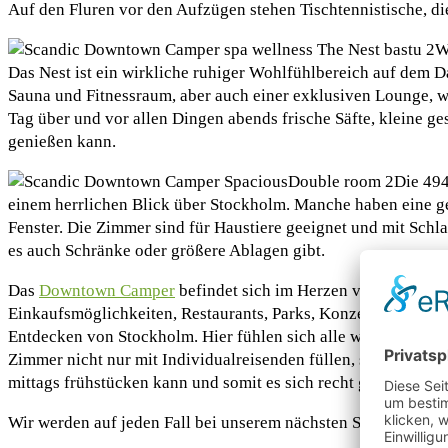
Auf den Fluren vor den Aufzügen stehen Tischtennistische, di
W
Das Nest ist ein wirkliche ruhiger Wohlfühlbereich auf dem 
Sauna und Fitnessraum, aber auch einer exklusiven Lounge, w
Tag über und vor allen Dingen abends frische Säfte, kleine g
genießen kann.
Die 494
einem herrlichen Blick über Stockholm. Manche haben eine g
Fenster. Die Zimmer sind für Haustiere geeignet und mit Schl
es auch Schränke oder größere Ablagen gibt.
Das
Downtown Camper
befindet sich im Herzen von Stockho
Einkaufsmöglichkeiten, Restaurants, Parks, Konzerthallen, Th
Entdecken von Stockholm. Hier fühlen sich alle wohl, junge Hi
Zimmer nicht nur mit Individualreisenden füllen, so sind nat
mittags frühstücken kann und somit es sich recht gut verteilt.
Wir werden auf jeden Fall bei unserem nächsten Stockholm-