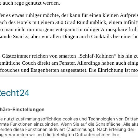
e auch rege genutzt werden.
er es etwas ruhiger möchte, der kann für einen kleinen Aufpreis
Dach des Hotels mit einem 360 Grad Rundumblick, einem Infini
o man nicht nur morgens entspannt in ruhiger Atmosphäre früh
esunde Snacks, aber vor allen Dingen auch Cocktails bei einer 
 Gästezimmer reichen von smarten „Schlaf-Kabinen“ bis hin z
emütliche Couch direkt am Fenster. Allerdings haben auch ein
afcouches und Etagenbetten ausgestattet. Die Einrichtung ist 
lm in fußläufiger Entfernung zum Hauptbahnhof und nur einen
eatern und Museen entfernt; wirklich ein einzigartiges Hotel a
pster, Familien und Paare. Für jeden bietet das Hotel etwas. Na
ürlich auch einige Reisegruppen immer im Haus. Aber das stört 
Besuch wieder im
Downtown Camper
absteigen.