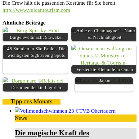
Die Crew hält die passenden Kostüme für Sie bereit.
http://www.vulcantourism.com
Ähnliche Beiträge
„Aube en Champagne“ – Natur
Burgenweltmacht Slowakei
& Nachhaltigkeit
48 Stunden in São Paulo - Die
wichtigsten Sightseeing Spots
Versteckte Kleinode in Oman
Acht unbekannte Fakten über
Japan
Das unentdeckte Ligurien
Tipp des Monats
News
Die magische Kraft des