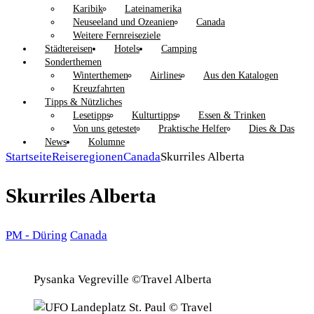
Karibik
Lateinamerika
Neuseeland und Ozeanien
Canada
Weitere Fernreiseziele
Städtereisen
Hotels
Camping
Sonderthemen
Winterthemen
Airlines
Aus den Katalogen
Kreuzfahrten
Tipps & Nützliches
Lesetipps
Kulturtipps
Essen & Trinken
Von uns getestet
Praktische Helfer
Dies & Das
News
Kolumne
Startseite
Reiseregionen
Canada
Skurriles Alberta
Skurriles Alberta
PM - Düring
Canada
Pysanka Vegreville ©Travel Alberta