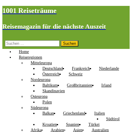
1001 Reiseträume
Reisemagazin für die nächste Auszeit
Suchen
nach:
Home
Reiseregionen
Mitteleuropa
Deutschland
Frankreich
Niederlande
Österreich
Schweiz
Nordeuropa
Baltikum
Großbritannien
Irland
Skandinavien
Osteuropa
Polen
Südeuropa
Balkan
Griechenland
Italien
Südtirol
Kroatien
Spanien
Türkei
Afrika
Arabien
Asien
Australien