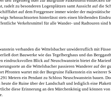
ber den Tegelberg oder zur Burgruine Falkenstein entdecken si
t, radelt zu besonderen Logenplätzen samt Aussicht auf die Sc
chifffahrt auf dem Forggensee immer wieder der majestätische
igs Sehnsuchtsorten hinterlässt stets einen bleibenden Eindru
fentliche Verkehrsmittel für alle Wander- und Radtouren sind b
anstein verbanden die Wittelsbacher unwiderruflich mit Füss
nterließ dort Bauwerke wie das Tegelberghaus und das Berggas
nen eindrucksvollen Blick auf Neuschwanstein bietet die Marien
nerungsorte an die Wittelsbacher passieren Wanderer auf der g
t Pfronten wartet mit der Burgruine Falkenstein ein weiterer 
.291 Metern ein Pendant zu Schloss Neuschwanstein bauen. Do
heute die Ruine über der Landschaft und lediglich eine Plakett
tliche diese Erinnerung an den Märchenkönig und können von 
e.