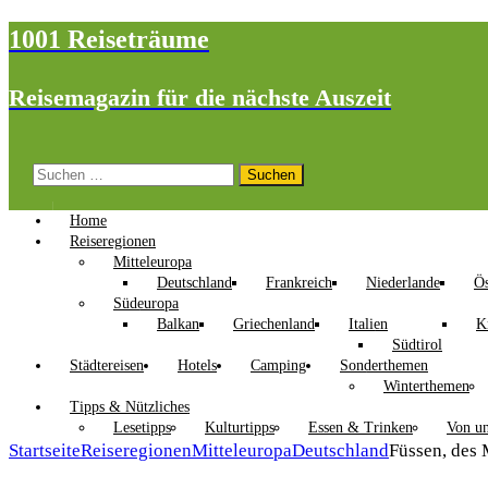
1001 Reiseträume
Reisemagazin für die nächste Auszeit
Suchen
nach:
Home
Reiseregionen
Mitteleuropa
Deutschland
Frankreich
Niederlande
Ös
Südeuropa
Balkan
Griechenland
Italien
K
Südtirol
Städtereisen
Hotels
Camping
Sonderthemen
Winterthemen
Tipps & Nützliches
Lesetipps
Kulturtipps
Essen & Trinken
Von un
Startseite
Reiseregionen
Mitteleuropa
Deutschland
Füssen, des