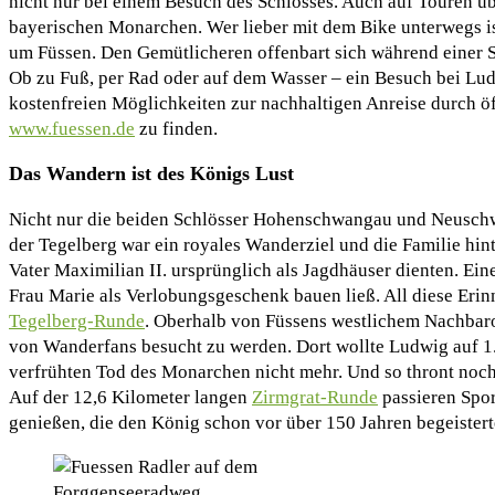
nicht nur bei einem Besuch des Schlosses. Auch auf Touren ü
bayerischen Monarchen. Wer lieber mit dem Bike unterwegs is
um Füssen. Den Gemütlicheren offenbart sich während einer S
Ob zu Fuß, per Rad oder auf dem Wasser – ein Besuch bei Ludw
kostenfreien Möglichkeiten zur nachhaltigen Anreise durch öf
www.fuessen.de
zu finden.
Das Wandern ist des Königs Lust
Nicht nur die beiden Schlösser Hohenschwangau und Neuschw
der Tegelberg war ein royales Wanderziel und die Familie hi
Vater Maximilian II. ursprünglich als Jagdhäuser dienten. Ei
Frau Marie als Verlobungsgeschenk bauen ließ. All diese Erin
Tegelberg-Runde
. Oberhalb von Füssens westlichem Nachbaror
von Wanderfans besucht zu werden. Dort wollte Ludwig auf 1
verfrühten Tod des Monarchen nicht mehr. Und so thront noch 
Auf der 12,6 Kilometer langen
Zirmgrat-Runde
passieren Spor
genießen, die den König schon vor über 150 Jahren begeistert