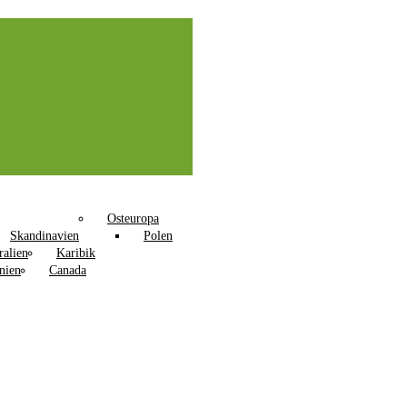
Osteuropa
Skandinavien
Polen
ralien
Karibik
nien
Canada