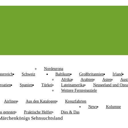
Nordeuropa
terreich
Schweiz
Baltikum
Großbritannien
Irland
Afrika
Arabien
Asien
Aust
roatien
Spanien
Türkei
Lateinamerika
Neuseeland und Ozea
Weitere Fernreiseziele
Airlines
Aus den Katalogen
Kreuzfahrten
News
Kolumne
s getestet
Praktische Helfer
Dies & Das
 Märchenkönigs Sehnsuchtsland