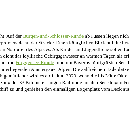
ght. Auf der
Burgen-und-Schlösser-Runde
ab Füssen liegen nich
rpromenade an der Strecke. Einen königlichen Blick auf die be
m Nordufer des Alpsees. Als Kinder und Jugendliche sollen Lu
gen dient das idyllische Gebirgsgewässer an warmen Tagen als 
mmt die
Forggensee-Runde
rund um Bayerns fünftgrößten See. 
hinterliegenden Ammergauer Alpen. Die zahlreichen Badeplätz
gemütlicher wird es ab 1. Juni 2023, wenn die bis Mitte Okto
rzung der 33 Kilometer langen Radrunde um den See steigen Pe
Schiff zu und genießen den einmaligen Logenplatz vom Deck aus