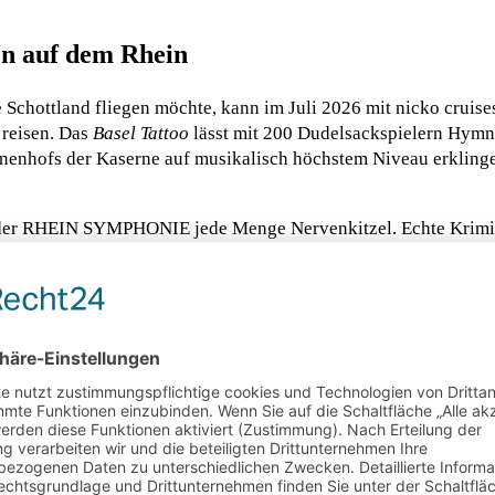
en auf dem Rhein
ne Schottland fliegen möchte, kann im Juli 2026 mit nicko cruis
 reisen. Das
Basel Tattoo
lässt mit 200 Dudelsackspielern Hym
nenhofs der Kaserne auf musikalisch höchstem Niveau erklinge
uf der RHEIN SYMPHONIE jede Menge Nervenkitzel. Echte Krimin
 Kreuzfahrt von Köln über Andernach und Straßburg zurück nac
t.
GAMA 2026/27
eleganten Hochseeschiff der nicko cruises Flotte, führt vom 3
eriffa überqueren die Kreuzfahrer den weiten Atlantik bis Ma
g der Westküste Südamerikas nach Santiago de Chile und über 
nd Ho-Chi-Minh-Stadt erleben die Weltreisen die atemberaubend
berquerung des indischen Ozeans wieder Kurs auf Europa nehme