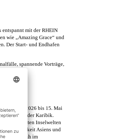
es entspannt mit der RHEIN
nen wie „Amazing Grace“ und
n. Der Start- und Endhafen
alfälle, spannende Vorträge,
h Köln. Die
. November 2026 bis 15. Mai
rtinique in der Karibik.
die traumhaften Inselwelten
e Vielseitigkeit Asiens und
n. Von Salalah im