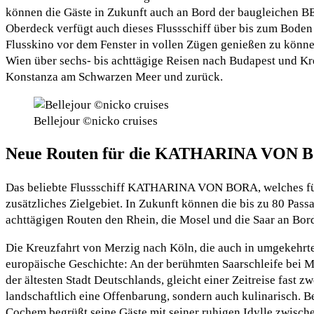
können die Gäste in Zukunft auch an Bord der baugleichen B
Oberdeck verfügt auch dieses Flussschiff über bis zum Bode
Flusskino vor dem Fenster in vollen Zügen genießen zu könne
Wien über sechs- bis achttägige Reisen nach Budapest und Kre
Konstanza am Schwarzen Meer und zurück.
Bellejour ©nicko cruises
Neue Routen für die KATHARINA VON
Das beliebte Flussschiff KATHARINA VON BORA, welches für n
zusätzliches Zielgebiet. In Zukunft können die bis zu 80 Pas
achttägigen Routen den Rhein, die Mosel und die Saar an Bord 
Die Kreuzfahrt von Merzig nach Köln, die auch in umgekehrte
europäische Geschichte: An der berühmten Saarschleife bei M
der ältesten Stadt Deutschlands, gleicht einer Zeitreise fast
landschaftlich eine Offenbarung, sondern auch kulinarisch. B
Cochem begrüßt seine Gäste mit seiner ruhigen Idylle zwisc