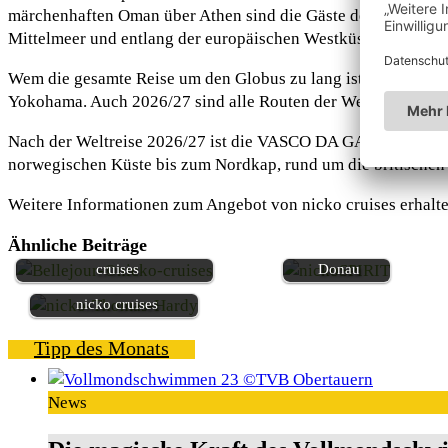
märchenhaften Oman über Athen sind die Gäste der VASCO D
Mittelmeer und entlang der europäischen Westküste endet di
Wem die gesamte Reise um den Globus zu lang ist, hat die Mö
Yokohama. Auch 2026/27 sind alle Routen der Weltreise wiede
Nach der Weltreise 2026/27 ist die VASCO DA GAMA auf den 
norwegischen Küste bis zum Nordkap, rund um die britischen 
Weitere Informationen zum Angebot von nicko cruises erhalt
Schiffsbesichtigungen
Ähnliche Beiträge
Flussreisejahr 2026 bei nicko
auf Rhein und
cruises
Donau
Landausflüge mit KI bei
nicko cruises
Tipp des Monats
News