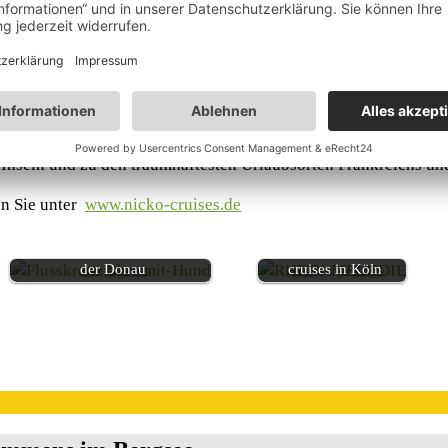
A GAMA pünktlich zum mediterranen Frühling zurück in Europ
ese große Reise 193 Tage später wieder zurück auf deutschem 
glichkeit, die sogenannte „kleine Weltreise“ zu buchen: 126 
r einzeln und kombiniert als Fernreisen buchbar.
schönsten Routen in West- und Nordeuropa unterwegs. Unter 
Inseln und zu den traumhaftesten Urlaubsorten Frankreichs un
en Sie unter
www.nicko-cruises.de
„Tag des offenen
Flusskreuzfahrten mit Hund auf
Schiffs“ bei nicko
der Donau
cruises in Köln