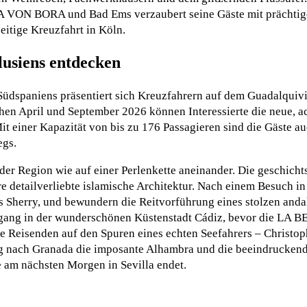
 VON BORA und Bad Ems verzaubert seine Gäste mit prächtig
seitige Kreuzfahrt in Köln.
usiens entdecken
üdspaniens präsentiert sich Kreuzfahrern auf dem Guadalquivi
hen April und September 2026 können Interessierte die neue, a
einer Kapazität von bis zu 176 Passagieren sind die Gäste auc
egs.
der Region wie auf einer Perlenkette aneinander. Die geschicht
re detailverliebte islamische Architektur. Nach einem Besuch in
es Sherry, und bewundern die Reitvorführung eines stolzen and
rgang in der wunderschönen Küstenstadt Cádiz, bevor die LA
e Reisenden auf den Spuren eines echten Seefahrers – Christ
ug nach Granada die imposante Alhambra und die beeindrucken
e am nächsten Morgen in Sevilla endet.