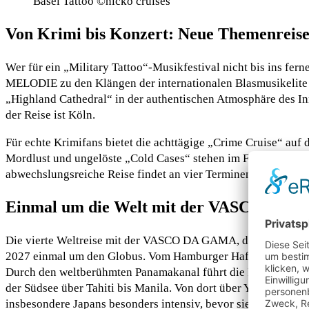
Basel Tattoo ©nicko cruises
Von Krimi bis Konzert: Neue Themenreis
Wer für ein „Military Tattoo“-Musikfestival nicht bis ins fer
MELODIE zu den Klängen der internationalen Blasmusikelite
„Highland Cathedral“ in der authentischen Atmosphäre des In
der Reise ist Köln.
Für echte Krimifans bietet die achttägige „Crime Cruise“ a
Mordlust und ungelöste „Cold Cases“ stehen im Fokus dieser
abwechslungsreiche Reise findet an vier Terminen in 2026 stat
Einmal um die Welt mit der VASCO DA 
Die vierte Weltreise mit der VASCO DA GAMA, dem klassisch-
2027 einmal um den Globus. Vom Hamburger Hafen aus über Ten
Durch den weltberühmten Panamakanal führt die Route entlan
der Südsee über Tahiti bis Manila. Von dort über Yokohama u
insbesondere Japans besonders intensiv, bevor sie mit der Ü