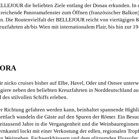
ELLEJOUR die beliebten Ziele entlang der Donau erkunden. In 
n reichende Panoramafenster zum Öffnen (französischer Balkon
n. Die Routenvielfalt der BELLEJOUR reicht von viertägigen K
uzfahrten ab/bis Wien mit internationalem Flair, bis hin zur 1
 BORA
icko cruises bisher auf Elbe, Havel, Oder und Ostsee unterw
sagiere neben den beliebten Kreuzfahrten in Norddeutschland au
des stilvollen Schiffs erleben.
r Richtung gefahren werden kann, beinhaltet spannende Highli
ettlach wandeln die Gäste auf den Spuren der Römer. Ein Besuc
 zweitausend Jahre in die Vergangenheit und die Weinbauregionen
ernkastel lockt mit einer Verkostung der edlen, regionalen Tro
hen Weinreben, Fachwerkhäusern und dem glitzernden Flussufer