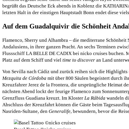
begrüßt das Deutsche Eck abends in Koblenz die KATHARINA
letzten Halt in der einstigen Hauptstadt Bonn endet diese viel
Auf dem Guadalquivir die Schönheit Andal
Flamenco, Sherry und Alhambra – die mediterrane Schönheit S
Andalusiens, in ihrer ganzen Pracht. An sechs Terminen zwisc
Flussschiff LA BELLE DE CADIX bei nicko cruises buchen. Mit 
Platz auf dem Schiff und viel
time to discover
an Land unterw
Von Sevilla nach Cádiz und zurück reihen sich die Highlights 
Mezquita de Córdoba
mit über 800 Säulen begeistert durch ih
Kreuzfahrer Jerez de la Frontera, die ursprüngliche Heimat d
nächsten Abend lockt der feurige Flamenco zum Sonnenunte
Grenzfluss Guadiana kreuzt. Im Kloster
La Rábida
wandeln di
Abschluss der Kreuzfahrt können die Gäste beim Tagesausfl
Nasriden-Sultane, den
Generalife
, bewundern, bevor die Reis