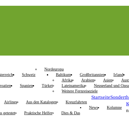
Nordeuropa
terreich
Schweiz
Baltikum
Großbritannien
Irland
Afrika
Arabien
Asien
Aust
roatien
Spanien
Türkei
Lateinamerika
Neuseeland und Ozea
Weitere Fernreiseziele
Startseite
Sondert
Airlines
Aus den Katalogen
Kreuzfahrten
K
News
Kolumne
n
s getestet
Praktische Helfer
Dies & Das