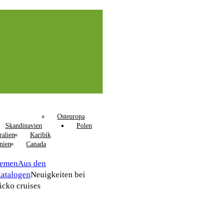
Osteuropa
Skandinavien
Polen
ralien
Karibik
nien
Canada
hemen
Aus den
atalogen
Neuigkeiten bei
icko cruises