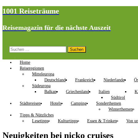
1001 Reiseträume
Reisemagazin für die nächste Auszeit
Suchen
nach:
Home
Reiseregionen
Mitteleuropa
Deutschland
Frankreich
Niederlande
Ös
Südeuropa
Balkan
Griechenland
Italien
K
Südtirol
Städtereisen
Hotels
Camping
Sonderthemen
Winterthemen
Tipps & Nützliches
Lesetipps
Kulturtipps
Essen & Trinken
Von un
Neuigkeiten bei nicko cruises