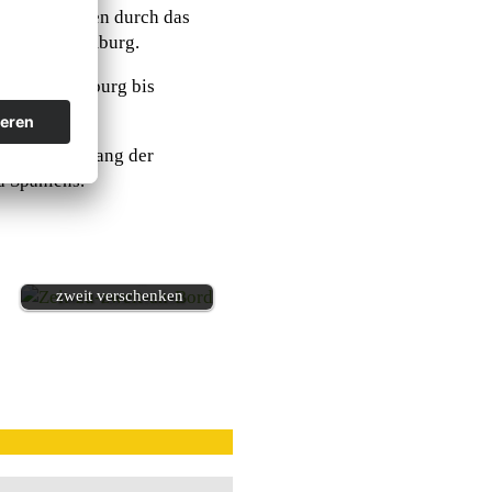
a. Über Athen durch das
Boden, in Hamburg.
Tage von Hamburg bis
anderem entlang der
d Spaniens.
Zum Muttertag Zeit zu
zweit verschenken