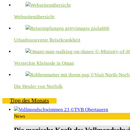
Webseitenübersicht
Urlaubssouvenir Reisekrankheit
Versteckte Kleinode in Oman
Die Heuler von Norfolk
Tipp des Monats
News
Die magische Kraft des Vollmondschw