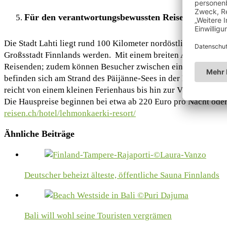
Für den verantwortungsbewussten Reisenden: Laht
Die Stadt Lahti liegt rund 100 Kilometer nordöstlich von Hels
Großsstadt Finnlands werden. Mit einem breiten Angebot an 
Reisenden; zudem können Besucher zwischen einer Vielzahl a
befinden sich am Strand des Päijänne-Sees in der Nähe von La
reicht von einem kleinen Ferienhaus bis hin zur Villa für bis
Die Hauspreise beginnen bei etwa ab 220 Euro pro Nacht ode
reisen.ch/hotel/lehmonkaerki-resort/
Ähnliche Beiträge
Deutscher beheizt älteste, öffentliche Sauna Finnlands
Bali will wohl seine Touristen vergrämen