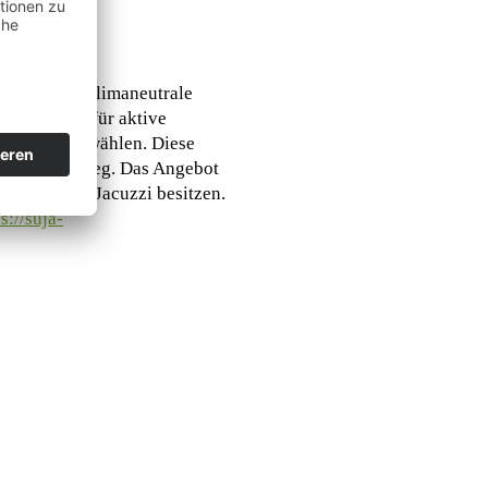
5 die erste klimaneutrale
gion ideal für aktive
uja Reisen wählen. Diese
erboot und Steg. Das Angebot
 beheizbaren Jacuzzi besitzen.
s://suja-