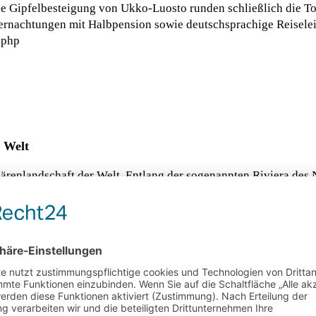
ie Gipfelbesteigung von Ukko-Luosto runden schließlich die To
bernachtungen mit Halbpension sowie deutschsprachige Reiselei
.php
r Welt
chärenlandschaft der Welt. Entlang der sogenannten Riviera des
 zu erkunden. Den entspannten Lebensstil der Inselbewohner e
jordkind. Bereits in Naantali, dem Augangspunkt der Reise, gib
wingen, und über eine Art Ringstraße durch den finnischen Schä
 der einzelnen Etappen mit Kindern gut zu schaffen sind und v
erfahrten mit den kleinen Fähren, mit denen die Besucher zur n
milie mit einem Kind ab 2.040 Euro. In diesem Preis inkludier
oute. Weitere Informationen unter: https://fjordkind-reisen.de/