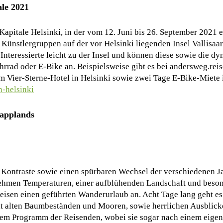
ale 2021
apitale Helsinki, in der vom 12. Juni bis 26. September 2021 
e Künstlergruppen auf der vor Helsinki liegenden Insel Vallisaa
Interessierte leicht zu der Insel und können diese sowie die dy
rrad oder E-Bike an. Beispielsweise gibt es bei andersweg.reis
 Vier-Sterne-Hotel in Helsinki sowie zwei Tage E-Bike-Miete i
-helsinki
Lapplands
Kontraste sowie einen spürbaren Wechsel der verschiedenen Jah
nehmen Temperaturen, einer aufblühenden Landschaft und beson
eisen einen geführten Wanderurlaub an. Acht Tage lang geht es
 alten Baumbeständen und Mooren, sowie herrlichen Ausblicken
dem Programm der Reisenden, wobei sie sogar nach einem eigen