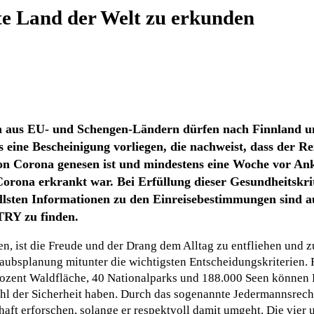
ste Land der Welt zu erkunden
en aus EU- und Schengen-Ländern dürfen nach Finnland u
 eine Bescheinigung vorliegen, die nachweist, dass der R
von Corona genesen ist und mindestens eine Woche vor Ank
orona erkrankt war. Bei Erfüllung dieser Gesundheitskrite
uellsten Informationen zu den Einreisebestimmungen sind 
RY zu finden.
 ist die Freude und der Drang dem Alltag zu entfliehen und zu
rlaubsplanung mitunter die wichtigsten Entscheidungskriterien.
 Prozent Waldfläche, 40 Nationalparks und 188.000 Seen könne
hl der Sicherheit haben. Durch das sogenannte Jedermannsrecht
aft erforschen, solange er respektvoll damit umgeht. Die vier