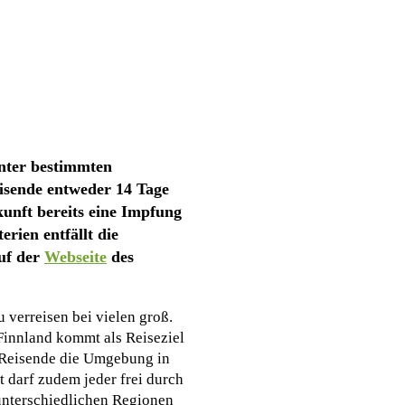
nter bestimmten
eisende entweder 14 Tage
unft bereits eine Impfung
rien entfällt die
auf der
Webseite
des
 verreisen bei vielen groß.
 Finnland kommt als Reiseziel
n Reisende die Umgebung in
 darf zudem jeder frei durch
 unterschiedlichen Regionen