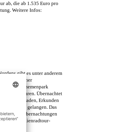
ur ab, die ab 1.535 Euro pro
tung. Weitere Infos:
 Nordens gibt es unter anderem
rleben Besucher
t es mit dem Themenpark
rengarten fahren. Übernachtet
iel Zeit zum Baden, Erkunden
ächsten Insel gelangen. Das
t sind sechs Übernachtungen
finnland-familienradtour-