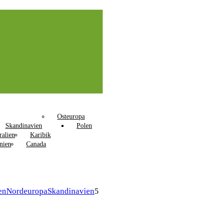
Osteuropa
Skandinavien
Polen
ralien
Karibik
nien
Canada
en
Nordeuropa
Skandinavien
5