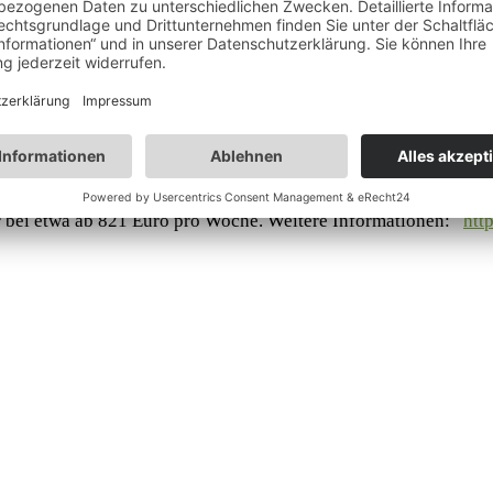
i – die grüne Hauptstadt Europas
ink, gilt als ”Gründe Hauptstadt Europas 2021” und will bis 202
Touren und einer atemberaubenden Umgebung eignet sich die Re
n umweltzertifizierten Unterkünften wie die Blockhäuser von S
hti und verfügen fast alle über einen eigenen Strand samt Rud
 zu 24 Personen, wobei alle eine eigene Sauna sowie meist einen
r bei etwa ab 821 Euro pro Woche. Weitere Informationen:
http