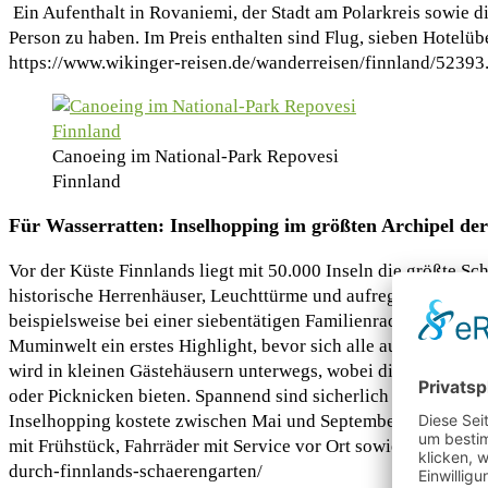
Ein Aufenthalt in Rovaniemi, der Stadt am Polarkreis sowie d
Person zu haben. Im Preis enthalten sind Flug, sieben Hotelü
https://www.wikinger-reisen.de/wanderreisen/finnland/52393
Canoeing im National-Park Repovesi
Finnland
Für Wasserratten: Inselhopping im größten Archipel de
Vor der Küste Finnlands liegt mit 50.000 Inseln die größte S
historische Herrenhäuser, Leuchttürme und aufregende Städte
beispielsweise bei einer siebentätigen Familienradtour von f
Muminwelt ein erstes Highlight, bevor sich alle aufs Rad sch
wird in kleinen Gästehäusern unterwegs, wobei die Distanzen
oder Picknicken bieten. Spannend sind sicherlich auch die Üb
Inselhopping kostete zwischen Mai und September für eine Fa
mit Frühstück, Fahrräder mit Service vor Ort sowie die Reiser
durch-finnlands-schaerengarten/