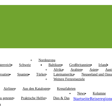
Nordeuropa
terreich
Schweiz
Baltikum
Großbritannien
Irland
Afrika
Arabien
Asien
Aust
roatien
Spanien
Türkei
Lateinamerika
Neuseeland und Ozea
Weitere Fernreiseziele
Airlines
Aus den Katalogen
Kreuzfahrten
News
Kolumne
s getestet
Praktische Helfer
Dies & Das
Startseite
Reiseregion
n