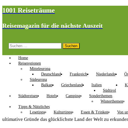
1001 Reiseträume
Reisemagazin für die nächste Auszeit
Suchen
nach:
Home
Reiseregionen
Mitteleuropa
Deutschland
Frankreich
Niederlande
Ös
Südeuropa
Balkan
Griechenland
Italien
K
Südtirol
Städtereisen
Hotels
Camping
Sonderthemen
Winterthemen
Tipps & Nützliches
Lesetipps
Kulturtipps
Essen & Trinken
Von un
ultimative Gründe das glücklichste Land der Welt zu erkunde