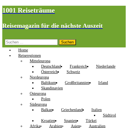
1001 Reiseträume
Reisemagazin für die nächste Auszeit
Suchen
nach:
Home
Reiseregionen
Mitteleuropa
Deutschland
Frankreich
Niederlande
Österreich
Schweiz
Nordeuropa
Baltikum
Großbritannien
Irland
Skandinavien
Osteuropa
Polen
Südeuropa
Balkan
Griechenland
Italien
Südtirol
Kroatien
Spanien
Türkei
Afrika
Arabien
Asien
Australien