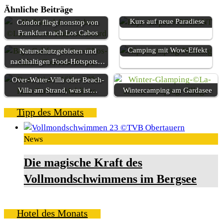
Ähnliche Beiträge
Kurs auf neue Paradiese
Condor fliegt nonstop von
Frankfurt nach Los Cabos
Camping mit Wow-Effekt
Naturschutzgebieten und
nachhaltigen Food-Hotspots…
Over-Water-Villa oder Beach-
Villa am Strand, was ist…
Wintercamping am Gardasee
Tipp des Monats
News
Die magische Kraft des
Vollmondschwimmens im Bergsee
Hotel des Monats