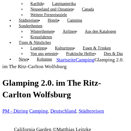
Karibik
Lateinamerika
Neuseeland und Ozeanien
Canada
Weitere Fernreiseziele
Städtereisen
Hotels
Camping
Sonderthemen
Winterthemen
Airlines
Aus den Katalogen
Kreuzfahrten
Tipps & Nützliches
Lesetipps
Kulturtipps
Essen & Trinken
Von uns getestet
Praktische Helfer
Dies & Das
News
Kolumne
Startseite
Camping
Glamping 2.0.
im The Ritz-Carlton Wolfsburg
Glamping 2.0. im The Ritz-
Carlton Wolfsburg
PM - Düring
Camping
,
Deutschland
,
Städtereisen
California Garden ©Matthias Leitzke