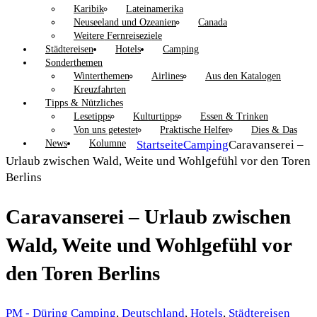
Karibik
Lateinamerika
Neuseeland und Ozeanien
Canada
Weitere Fernreiseziele
Städtereisen
Hotels
Camping
Sonderthemen
Winterthemen
Airlines
Aus den Katalogen
Kreuzfahrten
Tipps & Nützliches
Lesetipps
Kulturtipps
Essen & Trinken
Von uns getestet
Praktische Helfer
Dies & Das
News
Kolumne
Startseite
Camping
Caravanserei –
Urlaub zwischen Wald, Weite und Wohlgefühl vor den Toren
Berlins
Caravanserei – Urlaub zwischen
Wald, Weite und Wohlgefühl vor
den Toren Berlins
PM - Düring
Camping
,
Deutschland
,
Hotels
,
Städtereisen