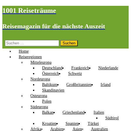
1001 Reiseträume
Reisemagazin für die nächste Auszeit
Suchen
nach:
Home
Reiseregionen
Mitteleuropa
Deutschland
Frankreich
Niederlande
Österreich
Schweiz
Nordeuropa
Baltikum
Großbritannien
Irland
Skandinavien
Osteuropa
Polen
Südeuropa
Balkan
Griechenland
Italien
Südtirol
Kroatien
Spanien
Türkei
Afrika
Arabien
Asien
Australien