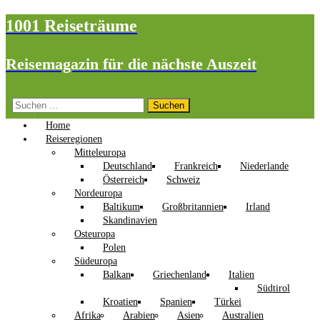
1001 Reiseträume
Reisemagazin für die nächste Auszeit
Suchen
nach:
Home
Reiseregionen
Mitteleuropa
Deutschland
Frankreich
Niederlande
Österreich
Schweiz
Nordeuropa
Baltikum
Großbritannien
Irland
Skandinavien
Osteuropa
Polen
Südeuropa
Balkan
Griechenland
Italien
Südtirol
Kroatien
Spanien
Türkei
Afrika
Arabien
Asien
Australien