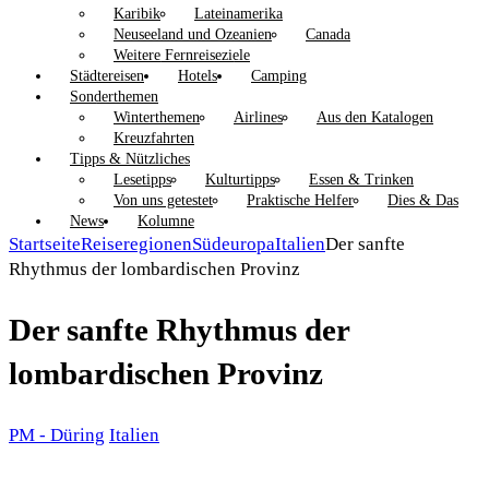
Karibik
Lateinamerika
Neuseeland und Ozeanien
Canada
Weitere Fernreiseziele
Städtereisen
Hotels
Camping
Sonderthemen
Winterthemen
Airlines
Aus den Katalogen
Kreuzfahrten
Tipps & Nützliches
Lesetipps
Kulturtipps
Essen & Trinken
Von uns getestet
Praktische Helfer
Dies & Das
News
Kolumne
Startseite
Reiseregionen
Südeuropa
Italien
Der sanfte
Rhythmus der lombardischen Provinz
Der sanfte Rhythmus der
lombardischen Provinz
PM - Düring
Italien