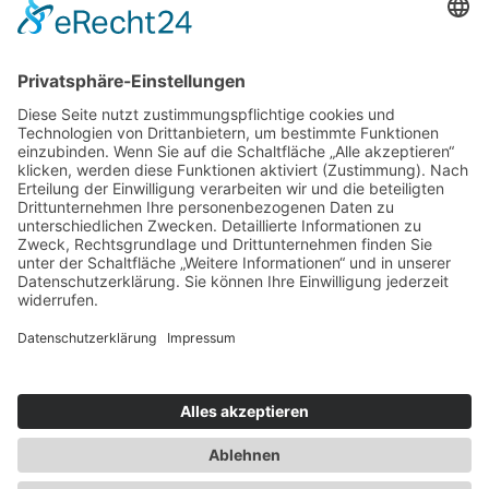
Kleine Schiffe, große Entdeckungen – Lernidee
neuster Schiffsreisen-Katalog
Bergsommertage im Berghotel Maibrunn
Wombats in Tasmanien erleben
Feste, Märkte & Festivals 2026 in Bayerisch-Schwaben
Neue Anreize für verlängerte Aufenthalte auf Gozo