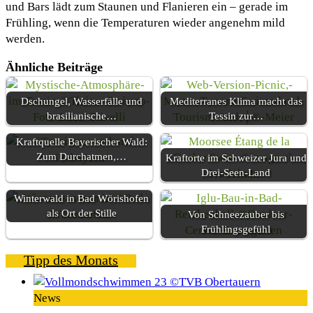
und Bars lädt zum Staunen und Flanieren ein – gerade im
Frühling, wenn die Temperaturen wieder angenehm mild
werden.
Ähnliche Beiträge
Dschungel, Wasserfälle und
Mediterranes Klima macht das
brasilianische…
Tessin zur…
Kraftquelle Bayerischer Wald:
Zum Durchatmen,…
Kraftorte im Schweizer Jura und
Drei-Seen-Land
Winterwald in Bad Wörishofen
als Ort der Stille
Von Schneezauber bis
Frühlingsgefühl
Tipp des Monats
News