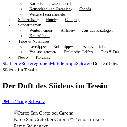
Karibik
Lateinamerika
Neuseeland und Ozeanien
Canada
Weitere Fernreiseziele
Städtereisen
Hotels
Camping
Sonderthemen
Winterthemen
Airlines
Aus den Katalogen
Kreuzfahrten
Tipps & Nützliches
Lesetipps
Kulturtipps
Essen & Trinken
Von uns getestet
Praktische Helfer
Dies & Das
News
Kolumne
Startseite
Reiseregionen
Mitteleuropa
Schweiz
Der Duft des
Südens im Tessin
Der Duft des Südens im Tessin
PM - Düring
Schweiz
Parco San Grato bei Carona ©Ticino Turismo
Remy Steinegger