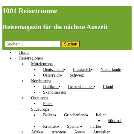
1001 Reiseträume
Reisemagazin für die nächste Auszeit
Suchen
nach:
Home
Reiseregionen
Mitteleuropa
Deutschland
Frankreich
Niederlande
Österreich
Schweiz
Nordeuropa
Baltikum
Großbritannien
Irland
Skandinavien
Osteuropa
Polen
Südeuropa
Balkan
Griechenland
Italien
Südtirol
Kroatien
Spanien
Türkei
Afrika
Arabien
Asien
Australien