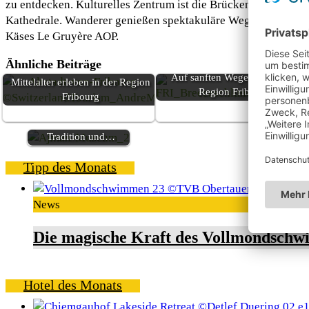
zu entdecken. Kulturelles Zentrum ist die Brückenstadt Fribo
Kathedrale. Wanderer genießen spektakuläre Wege und Aussi
Käses Le Gruyère AOP.
Ähnliche Beiträge
Auf sanften Wegen durch die
Mittelalter erleben in der Region
Region Fribourg
Fribourg
Ajman – Zwischen
Geschichte, gelebter
Tradition und…
Tipp des Monats
News
Die magische Kraft des Vollmondschw
Hotel des Monats