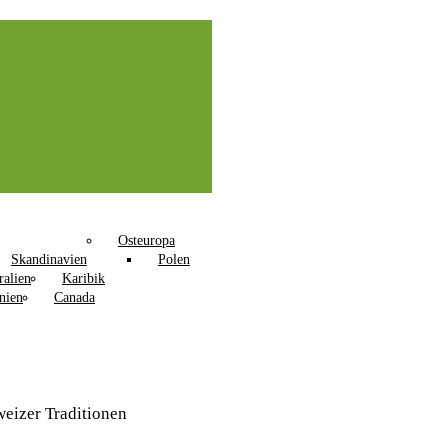
Osteuropa
Skandinavien
Polen
ralien
Karibik
nien
Canada
weizer Traditionen