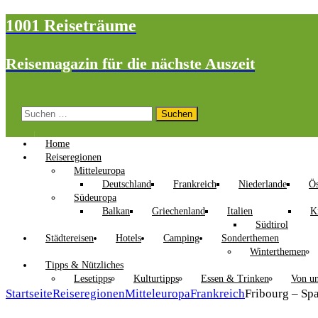
1001 Reiseträume
Reisemagazin für die nächste Auszeit
Suchen
nach:
Home
Reiseregionen
Mitteleuropa
Deutschland
Frankreich
Niederlande
Ös
Südeuropa
Balkan
Griechenland
Italien
K
Südtirol
Städtereisen
Hotels
Camping
Sonderthemen
Winterthemen
Tipps & Nützliches
Lesetipps
Kulturtipps
Essen & Trinken
Von un
Startseite
Reiseregionen
Mitteleuropa
Frankreich
Fribourg – Sp