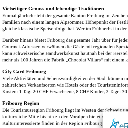
Vielseitiger Genuss und lebendige Traditionen
Einmal jährlich steht der gesamte Kanton Freiburg im Zeichen
Familien nach einem langen Alpsommer. Höhepunkt der Festlich
gleiche klassische Speisenfolge hat. Wer im Frühherbst in der
Darüber hinaus bietet Fribourg das gesamte Jahr über für je
Gourmet-Adressen verwöhnen die Gäste mit regionalen Spezial
kann schweizerische Handwerkskunst hautnah bei der Herstell
mehr als 100 Jahren die Fabrik „Chocolat Villars“ mit einem 
City Card Fribourg
Viele Aktivitäten und Sehenswürdigkeiten der Stadt können mit
zahlreichen Verkaufsorten wie Hotels oder der Touristeninform
Kosten: 1 Tag: 20 CHF Erwachsene, 8 CHF Kinder, 2 Tage: 3
Fribourg Region
Die Tourismusregion Fribourg liegt im Westen der Schweiz un
kulturreiche Mitte bis hin zu den Voralpen bietet die Region
Kulturinteressierte finden in der Region Fribourg lebendige T