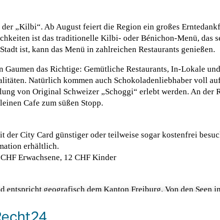
 der „Kilbi“. Ab August feiert die Region ein großes Erntedank
keiten ist das traditionelle Kilbi- oder Bénichon-Menü, das se
 Stadt ist, kann das Menü in zahlreichen Restaurants genießen.
den Gaumen das Richtige: Gemütliche Restaurants, In-Lokale un
itäten. Natürlich kommen auch Schokoladenliebhaber voll auf 
ung von Original Schweizer „Schoggi“ erlebt werden. An der Ro
kleinen Cafe zum süßen Stopp.
 der City Card günstiger oder teilweise sogar kostenfrei besuc
ation erhältlich.
0 CHF Erwachsene, 12 CHF Kinder
d entspricht geografisch dem Kanton Freiburg. Von den Seen i
 beste Voraussetzungen für einen abwechslungsreichen Urlaub. 
raditionen, die Reisende dazu einladen, die Region und ihre Spe