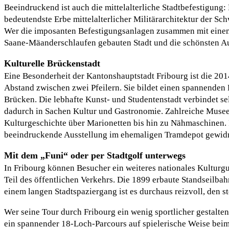
Beeindruckend ist auch die mittelalterliche Stadtbefestigung
bedeutendste Erbe mittelalterlicher Militärarchitektur der Sc
Wer die imposanten Befestigungsanlagen zusammen mit einem 
Saane-Mäanderschlaufen gebauten Stadt und die schönsten A
Kulturelle Brückenstadt
Eine Besonderheit der Kantonshauptstadt Fribourg ist die 201
Abstand zwischen zwei Pfeilern. Sie bildet einen spannenden 
Brücken. Die lebhafte Kunst- und Studentenstadt verbindet se
dadurch in Sachen Kultur und Gastronomie. Zahlreiche Musee
Kulturgeschichte über Marionetten bis hin zu Nähmaschinen. 
beeindruckende Ausstellung im ehemaligen Tramdepot gewid
Mit dem „Funi“ oder per Stadtgolf unterwegs
In Fribourg können Besucher ein weiteres nationales Kulturgu
Teil des öffentlichen Verkehrs. Die 1899 erbaute Standseilbahn
einem langen Stadtspaziergang ist es durchaus reizvoll, den
Wer seine Tour durch Fribourg ein wenig sportlicher gestalten 
ein spannender 18-Loch-Parcours auf spielerische Weise beim