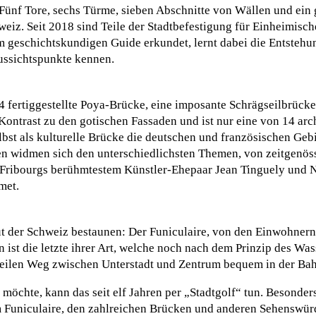
: Fünf Tore, sechs Türme, sieben Abschnitte von Wällen und ein
hweiz. Seit 2018 sind Teile der Stadtbefestigung für Einheimisc
geschichtskundigen Guide erkundet, lernt dabei die Entstehun
ussichtspunkte kennen.
4 fertiggestellte Poya-Brücke, eine imposante Schrägseilbrück
Kontrast zu den gotischen Fassaden und ist nur eine von 14 arc
lbst als kulturelle Brücke die deutschen und französischen Geb
n widmen sich den unterschiedlichsten Themen, von zeitgenös
Fribourgs berühmtestem Künstler-Ehepaar Jean Tinguely und Nik
met.
t der Schweiz bestaunen: Der Funiculaire, von den Einwohnern 
 ist die letzte ihrer Art, welche noch nach dem Prinzip des Was
 steilen Weg zwischen Unterstadt und Zentrum bequem in der Ba
möchte, kann das seit elf Jahren per „Stadtgolf“ tun. Besonders
 Funiculaire, den zahlreichen Brücken und anderen Sehenswürdi