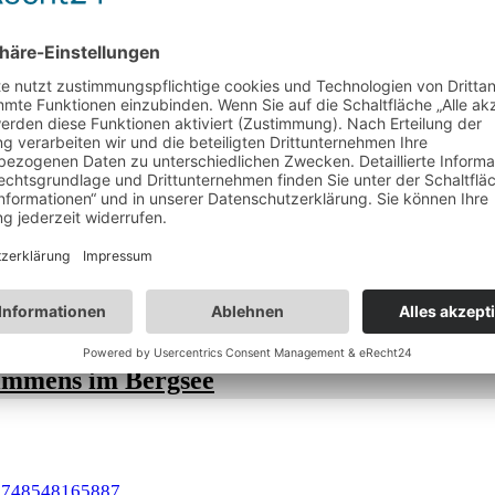
urg mit ihren zahlreichen gotischen Fassaden und ihrem Wahrzei
chten in den Regionen Schwarzsee oder La Gruyère – Heimat d
Eine Reise durch Palmas
Geschichte, Kultur und
Gastronomie
Rail Tour ab Toulouse
immens im Bergsee