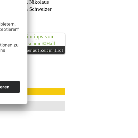
chen, der St. Nikolaus
es berühmten Schweizer
Einheimischer auf Zeit in Tirol