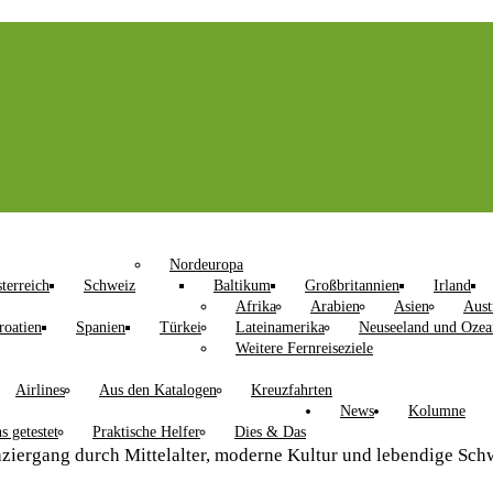
Nordeuropa
terreich
Schweiz
Baltikum
Großbritannien
Irland
Afrika
Arabien
Asien
Aust
roatien
Spanien
Türkei
Lateinamerika
Neuseeland und Ozea
Weitere Fernreiseziele
Airlines
Aus den Katalogen
Kreuzfahrten
News
Kolumne
s getestet
Praktische Helfer
Dies & Das
aziergang durch Mittelalter, moderne Kultur und lebendige Sch