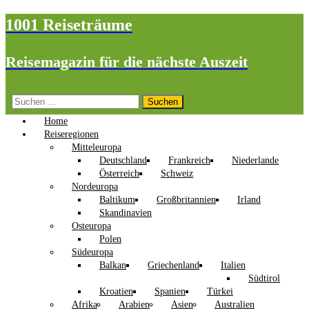
1001 Reiseträume
Reisemagazin für die nächste Auszeit
Suchen
nach:
Home
Reiseregionen
Mitteleuropa
Deutschland
Frankreich
Niederlande
Österreich
Schweiz
Nordeuropa
Baltikum
Großbritannien
Irland
Skandinavien
Osteuropa
Polen
Südeuropa
Balkan
Griechenland
Italien
Südtirol
Kroatien
Spanien
Türkei
Afrika
Arabien
Asien
Australien