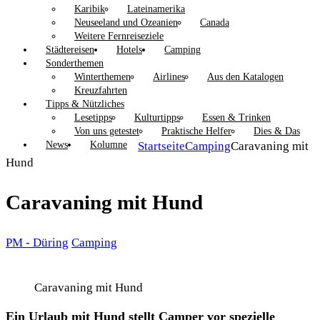
Karibik
Lateinamerika
Neuseeland und Ozeanien
Canada
Weitere Fernreiseziele
Städtereisen
Hotels
Camping
Sonderthemen
Winterthemen
Airlines
Aus den Katalogen
Kreuzfahrten
Tipps & Nützliches
Lesetipps
Kulturtipps
Essen & Trinken
Von uns getestet
Praktische Helfer
Dies & Das
News
Kolumne
Startseite
Camping
Caravaning mit
Hund
Caravaning mit Hund
PM - Düring
Camping
Caravaning mit Hund
Ein Urlaub mit Hund stellt Camper vor spezielle