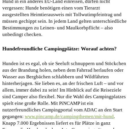
Hund in ein anderes EU-Land einreisen, dürfen nicht
vergessen: Hunde benötigen einen vom Tierarzt
ausgestellten Heimtierausweis mit Tollwutimpfeintrag und
müssen gechippt sein. In jedem Land gelten unterschiedliche
Bestimmungen zu Leinen- und Maulkorbpflicht – also
unbedingt checken.
Hundefreundliche Campingplätze: Worauf achten?
Hunden ist es egal, ob sie Seeluft schnuppern und Stöckchen
aus der Brandung holen, neben dem Fahrrad herlaufen oder
Wasser aus Bergbächen schlabbern und Wildfährten
hinterherjagen. Sie lieben es, an der frischen Luft – und vor
allem, immer dabei zu sein! Im Hinblick auf die Reiseziele
sind Camper also flexibel. Nur die Wahl des Campingplatzes
spielt eine große Rolle. Mit PiNCAMP ist ein
nutzerfreundliches Campingportal vom ADAC an den Start
gegangen:
www.pincamp.de/campingthemen/mit-hund
.
Knapp 7.000 Ergebnissen liefert es für Plätze in ganz