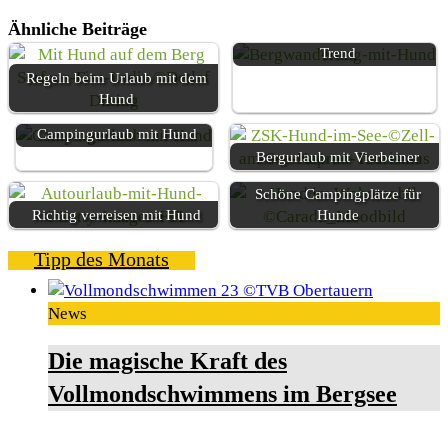
Ähnliche Beiträge
Wanderurlaub mit Hund voll im
Trend
Regeln beim Urlaub mit dem
Hund
Campingurlaub mit Hund
Bergurlaub mit Vierbeiner
Schöne Campingplätze für
Richtig verreisen mit Hund
Hunde
Tipp des Monats
News
Die magische Kraft des
Vollmondschwimmens im Bergsee