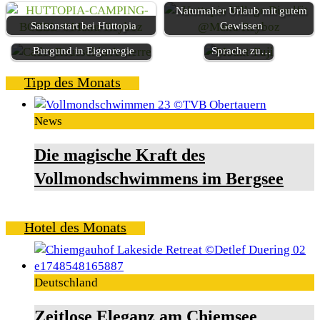
Allein durch
Naturnaher Urlaub mit gutem
Japan reisen,
Saisonstart bei Huttopia
Gewissen
Stadtbesichtigungen in
ohne die
Burgund in Eigenregie
Sprache zu…
Tipp des Monats
News
Die magische Kraft des
Vollmondschwimmens im Bergsee
Hotel des Monats
Deutschland
Zeitlose Eleganz am Chiemsee