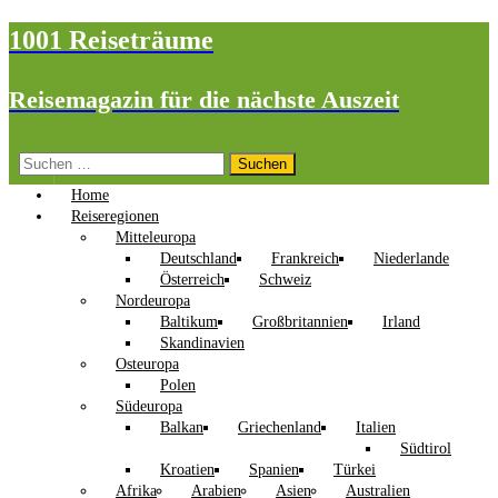
1001 Reiseträume
Reisemagazin für die nächste Auszeit
Suchen
nach:
Home
Reiseregionen
Mitteleuropa
Deutschland
Frankreich
Niederlande
Österreich
Schweiz
Nordeuropa
Baltikum
Großbritannien
Irland
Skandinavien
Osteuropa
Polen
Südeuropa
Balkan
Griechenland
Italien
Südtirol
Kroatien
Spanien
Türkei
Afrika
Arabien
Asien
Australien