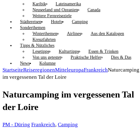
Karibik
Lateinamerika
Neuseeland und Ozeanien
Canada
Weitere Fernreiseziele
Städtereisen
Hotels
Camping
Sonderthemen
Winterthemen
Airlines
Aus den Katalogen
Kreuzfahrten
Tipps & Nützliches
Lesetipps
Kulturtipps
Essen & Trinken
Von uns getestet
Praktische Helfer
Dies & Das
News
Kolumne
Startseite
Reiseregionen
Mitteleuropa
Frankreich
Naturcamping
im vergessenen Tal der Loire
Naturcamping im vergessenen Tal
der Loire
PM - Düring
Frankreich
,
Camping