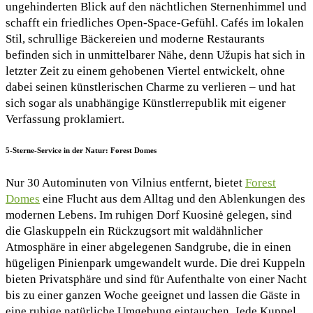
ungehinderten Blick auf den nächtlichen Sternenhimmel und
schafft ein friedliches Open-Space-Gefühl. Cafés im lokalen
Stil, schrullige Bäckereien und moderne Restaurants
befinden sich in unmittelbarer Nähe, denn Užupis hat sich in
letzter Zeit zu einem gehobenen Viertel entwickelt, ohne
dabei seinen künstlerischen Charme zu verlieren – und hat
sich sogar als unabhängige Künstlerrepublik mit eigener
Verfassung proklamiert.
5-Sterne-Service in der Natur: Forest Domes
Nur 30 Autominuten von Vilnius entfernt, bietet
Forest
Domes
eine Flucht aus dem Alltag und den Ablenkungen des
modernen Lebens. Im ruhigen Dorf Kuosinė gelegen, sind
die Glaskuppeln ein Rückzugsort mit waldähnlicher
Atmosphäre in einer abgelegenen Sandgrube, die in einen
hügeligen Pinienpark umgewandelt wurde. Die drei Kuppeln
bieten Privatsphäre und sind für Aufenthalte von einer Nacht
bis zu einer ganzen Woche geeignet und lassen die Gäste in
eine ruhige natürliche Umgebung eintauchen. Jede Kuppel