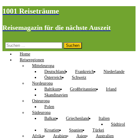
1001 Reiseträume
Reisemagazin für die nächste Auszeit
Suchen
nach:
Home
Reiseregionen
Mitteleuropa
Deutschland
Frankreich
Niederlande
Österreich
Schweiz
Nordeuropa
Baltikum
Großbritannien
Irland
Skandinavien
Osteuropa
Polen
Südeuropa
Balkan
Griechenland
Italien
Südtirol
Kroatien
Spanien
Türkei
Afrika
Arabien
Asien
Australien