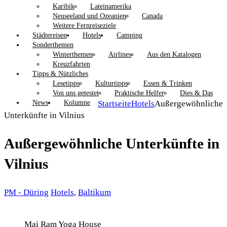
Karibik
Lateinamerika
Neuseeland und Ozeanien
Canada
Weitere Fernreiseziele
Städtereisen
Hotels
Camping
Sonderthemen
Winterthemen
Airlines
Aus den Katalogen
Kreuzfahrten
Tipps & Nützliches
Lesetipps
Kulturtipps
Essen & Trinken
Von uns getestet
Praktische Helfer
Dies & Das
News
Kolumne
Startseite
Hotels
Außergewöhnliche
Unterkünfte in Vilnius
Außergewöhnliche Unterkünfte in
Vilnius
PM - Düring
Hotels
,
Baltikum
Mai Ram Yoga House