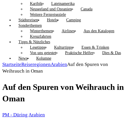
Karibik
Lateinamerika
Neuseeland und Ozeanien
Canada
Weitere Fernreiseziele
Städtereisen
Hotels
Camping
Sonderthemen
Winterthemen
Airlines
Aus den Katalogen
Kreuzfahrten
Tipps & Nützliches
Lesetipps
Kulturtipps
Essen & Trinken
Von uns getestet
Praktische Helfer
Dies & Das
News
Kolumne
Startseite
Reiseregionen
Arabien
Auf den Spuren von
Weihrauch in Oman
Auf den Spuren von Weihrauch in
Oman
PM - Düring
Arabien