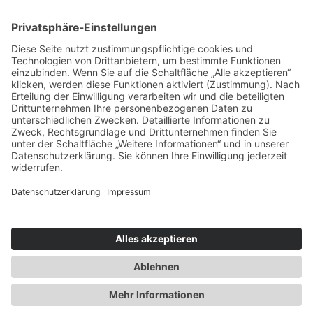
und ein Bett vorm Altar
Zehn Vorteile einer Familienreise mit dem Wohnmobil
Die neuen Skysuiten im Seehof Nature Retreat
5 Gründe für den Urlaub an der Costa del Sol
Sechs einzigartige Erlebnisse auf den Malediven
Impressum
|
Datenschutz
|
Webseitenübersicht
|
Über das