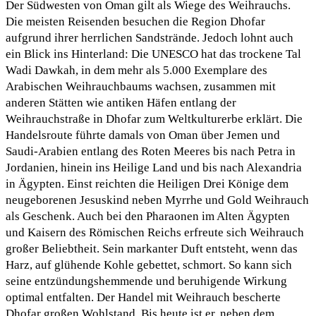
Der Südwesten von Oman gilt als Wiege des Weihrauchs.
Die meisten Reisenden besuchen die Region Dhofar
aufgrund ihrer herrlichen Sandstrände. Jedoch lohnt auch
ein Blick ins Hinterland: Die UNESCO hat das trockene Tal
Wadi Dawkah, in dem mehr als 5.000 Exemplare des
Arabischen Weihrauchbaums wachsen, zusammen mit
anderen Stätten wie antiken Häfen entlang der
Weihrauchstraße in Dhofar zum Weltkulturerbe erklärt. Die
Handelsroute führte damals von Oman über Jemen und
Saudi-Arabien entlang des Roten Meeres bis nach Petra in
Jordanien, hinein ins Heilige Land und bis nach Alexandria
in Ägypten. Einst reichten die Heiligen Drei Könige dem
neugeborenen Jesuskind neben Myrrhe und Gold Weihrauch
als Geschenk. Auch bei den Pharaonen im Alten Ägypten
und Kaisern des Römischen Reichs erfreute sich Weihrauch
großer Beliebtheit. Sein markanter Duft entsteht, wenn das
Harz, auf glühende Kohle gebettet, schmort. So kann sich
seine entzündungshemmende und beruhigende Wirkung
optimal entfalten. Der Handel mit Weihrauch bescherte
Dhofar großen Wohlstand. Bis heute ist er, neben dem