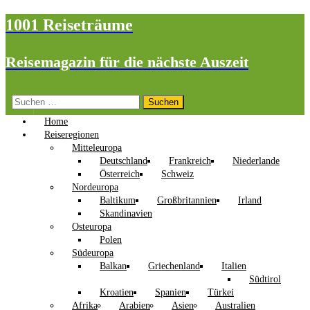
1001 Reiseträume
Reisemagazin für die nächste Auszeit
Suchen
nach:
Home
Reiseregionen
Mitteleuropa
Deutschland
Frankreich
Niederlande
Österreich
Schweiz
Nordeuropa
Baltikum
Großbritannien
Irland
Skandinavien
Osteuropa
Polen
Südeuropa
Balkan
Griechenland
Italien
Südtirol
Kroatien
Spanien
Türkei
Afrika
Arabien
Asien
Australien