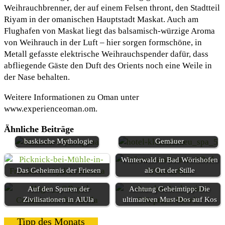
Weihrauchbrenner, der auf einem Felsen thront, den Stadtteil
Riyam in der omanischen Hauptstadt Maskat. Auch am
Flughafen von Maskat liegt das balsamisch-würzige Aroma
von Weihrauch in der Luft – hier sorgen formschöne, in
Metall gefasste elektrische Weihrauchspender dafür, dass
abfliegende Gäste den Duft des Orients noch eine Weile in
der Nase behalten.
Weitere Informationen zu Oman unter
www.experienceoman.om.
Ähnliche Beiträge
Eine Reise durch die
Wellness 2.0 in historischem
baskische Mythologie
Gemäuer
Winterwald in Bad Wörishofen
Das Geheimnis der Friesen
als Ort der Stille
Auf den Spuren der
Achtung Geheimtipp: Die
Zivilisationen in AlUla
ultimativen Must-Dos auf Kos
Tipp des Monats