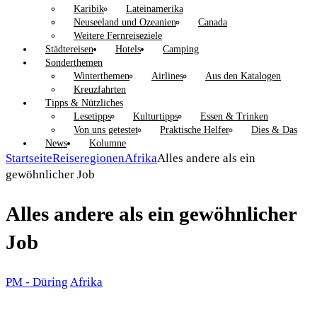
Karibik
Lateinamerika
Neuseeland und Ozeanien
Canada
Weitere Fernreiseziele
Städtereisen
Hotels
Camping
Sonderthemen
Winterthemen
Airlines
Aus den Katalogen
Kreuzfahrten
Tipps & Nützliches
Lesetipps
Kulturtipps
Essen & Trinken
Von uns getestet
Praktische Helfer
Dies & Das
News
Kolumne
Startseite
Reiseregionen
Afrika
Alles andere als ein
gewöhnlicher Job
Alles andere als ein gewöhnlicher
Job
PM - Düring
Afrika