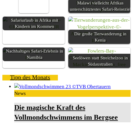
Malawi vielleicht Afrikas
unterschätztestes Safari-Reiseziel
Safariurlaub in Afrika mit
Kindern im Kommen
Die große Tierwanderung in
Kenia
Nachhaltiges Safari-Erlebnis in
Namibia
Seelöwen statt Streichelzoo in
Südaustralien
Tipp des Monats
News
Die magische Kraft des
Vollmondschwimmens im Bergsee