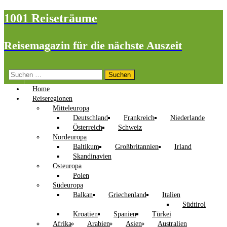
1001 Reiseträume
Reisemagazin für die nächste Auszeit
Suchen
nach:
Home
Reiseregionen
Mitteleuropa
Deutschland
Frankreich
Niederlande
Österreich
Schweiz
Nordeuropa
Baltikum
Großbritannien
Irland
Skandinavien
Osteuropa
Polen
Südeuropa
Balkan
Griechenland
Italien
Südtirol
Kroatien
Spanien
Türkei
Afrika
Arabien
Asien
Australien