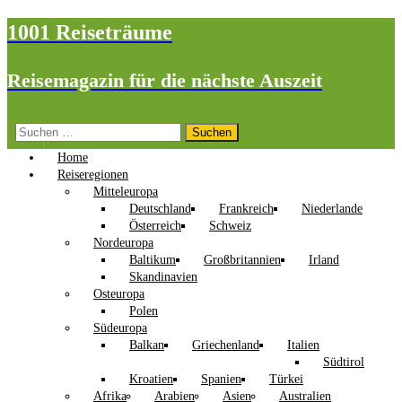
1001 Reiseträume
Reisemagazin für die nächste Auszeit
Suchen
nach:
Home
Reiseregionen
Mitteleuropa
Deutschland
Frankreich
Niederlande
Österreich
Schweiz
Nordeuropa
Baltikum
Großbritannien
Irland
Skandinavien
Osteuropa
Polen
Südeuropa
Balkan
Griechenland
Italien
Südtirol
Kroatien
Spanien
Türkei
Afrika
Arabien
Asien
Australien