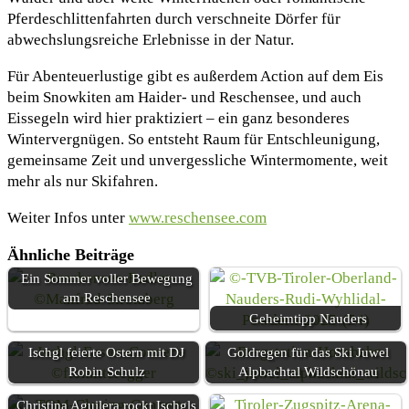
Pferdeschlittenfahrten durch verschneite Dörfer für
abwechslungsreiche Erlebnisse in der Natur.
Für Abenteuerlustige gibt es außerdem Action auf dem Eis
beim Snowkiten am Haider- und Reschensee, und auch
Eissegeln wird hier praktiziert – ein ganz besonderes
Wintervergnügen. So entsteht Raum für Entschleunigung,
gemeinsame Zeit und unvergessliche Wintermomente, weit
mehr als nur Skifahren.
Weiter Infos unter
www.reschensee.com
Ähnliche Beiträge
Ein Sommer voller Bewegung
am Reschensee
Geheimtipp Nauders
Ischgl feierte Ostern mit DJ
Goldregen für das Ski Juwel
Robin Schulz
Alpbachtal Wildschönau
Christina Aguilera rockt Ischgls