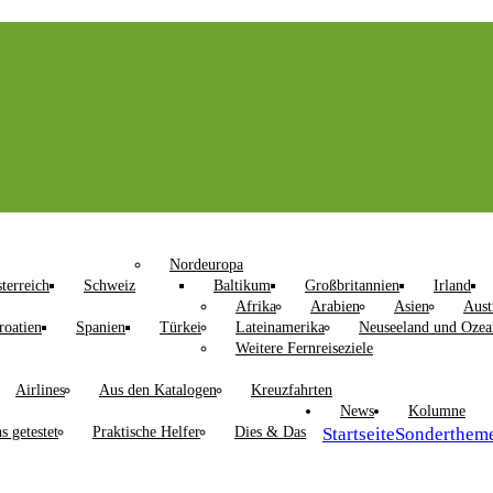
Nordeuropa
terreich
Schweiz
Baltikum
Großbritannien
Irland
Afrika
Arabien
Asien
Aust
roatien
Spanien
Türkei
Lateinamerika
Neuseeland und Ozea
Weitere Fernreiseziele
Airlines
Aus den Katalogen
Kreuzfahrten
News
Kolumne
s getestet
Praktische Helfer
Dies & Das
Startseite
Sonderthem