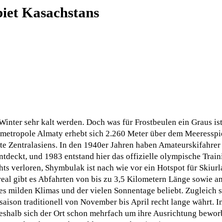
iet Kasachstans
nter sehr kalt werden. Doch was für Frostbeulen ein Graus ist, 
tsmetropole Almaty erhebt sich 2.260 Meter über dem Meeressp
ßte Zentralasiens. In den 1940er Jahren haben Amateurskifahrer
ntdeckt, und 1983 entstand hier das offizielle olympische Trai
chts verloren, Shymbulak ist nach wie vor ein Hotspot für Skiur
eal gibt es Abfahrten von bis zu 3,5 Kilometern Länge sowie a
es milden Klimas und der vielen Sonnentage beliebt. Zugleich 
aison traditionell von November bis April recht lange währt. 
eshalb sich der Ort schon mehrfach um ihre Ausrichtung beworb