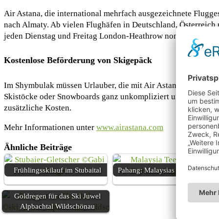
Air Astana, die international mehrfach ausgezeichnete Flugges
nach Almaty. Ab vielen Flughäfen in Deutschland, Österreich
jeden Dienstag und Freitag London-Heathrow nonstop nach A
Kostenlose Beförderung von Skigepäck
Im Shymbulak müssen Urlauber, die mit Air Astana nach Almaty
Skistöcke oder Snowboards ganz unkompliziert und ohne Aufp
zusätzliche Kosten.
Mehr Informationen unter
www.airastana.com
Ähnliche Beiträge
Frühlingsskilauf im Stubaital
Pahang: Malaysias grünes Herz
Goldregen für das Ski Juwel
Alpbachtal Wildschönau