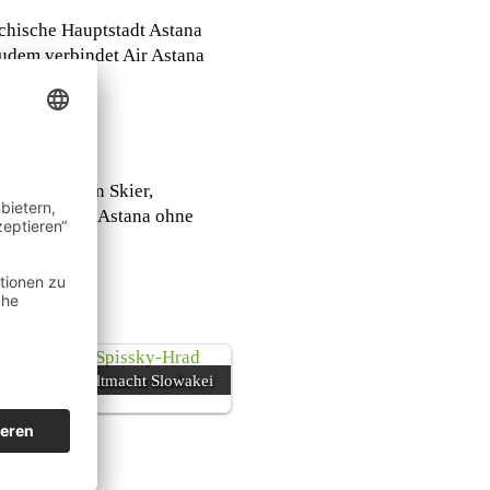
achische Hauptstadt Astana
Zudem verbindet Air Astana
ondern können Skier,
efördert Air Astana ohne
Burgenweltmacht Slowakei