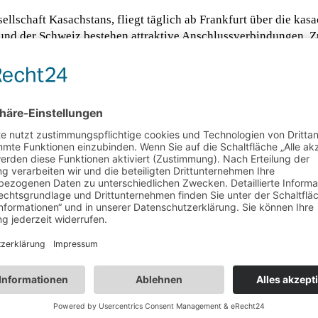
ellschaft Kasachstans, fliegt täglich ab Frankfurt über die kas
 und der Schweiz bestehen attraktive Anschlussverbindungen. 
lmaty.
 fliegen, nicht auf ihre persönliche Ausrüstung verzichten, s
reis auf den Air-Astana-Flügen mitnehmen. Denn: Skigepäck b
Fünf Skigebiete in Osttirol, fünf
Charaktere
Skigenuss in Zauchensee