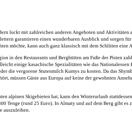
dern lockt mit zahlreichen anderen Angeboten und Aktivitäten 
ttern garantieren einen wunderbaren Ausblick und sorgen für
hten möchte, kann auch ganz klassisch mit dem Schlitten eine 
gion in den Restaurants und Berghütten am Fuße der Pisten zah
eicht einige kasachische Spezialitäten wie das Nationalessen
 oder die vergorene Stutenmilch Kumys zu kosten. Da das Shymb
ehört, müssen Gäste aus Europa auf keine der gewohnten Annehm
en alpinen Skigebieten hat, kann den Winterurlaub stattdessen
400 Tenge (rund 25 Euro). In Almaty und auf dem Berg gibt es
e auszuleihen.