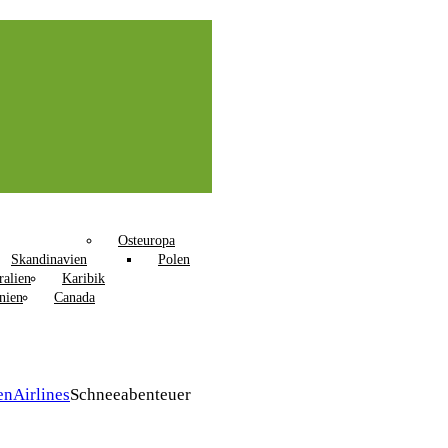
Osteuropa
Skandinavien
Polen
ralien
Karibik
nien
Canada
en
Airlines
Schneeabenteuer