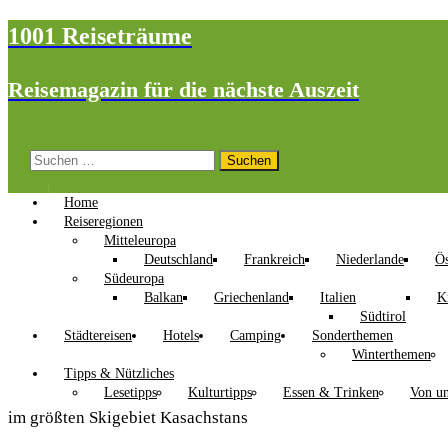
1001 Reiseträume
Reisemagazin für die nächste Auszeit
Suchen
nach:
Home
Reiseregionen
Mitteleuropa
Deutschland
Frankreich
Niederlande
Ös
Südeuropa
Balkan
Griechenland
Italien
K
Südtirol
Städtereisen
Hotels
Camping
Sonderthemen
Winterthemen
Tipps & Nützliches
Lesetipps
Kulturtipps
Essen & Trinken
Von un
im größten Skigebiet Kasachstans